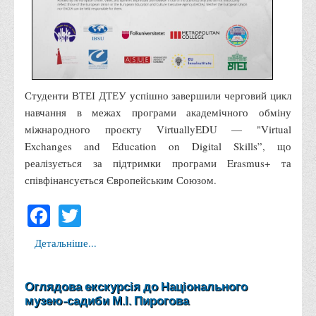
Положення "Про правила призначення академічних
стипендій"
Порядок розрахунків за договорами
Положення про порядок розрахунків за договорами про
навчання(підготовку) громадян України
Студенти ВТЕІ ДТЕУ успішно завершили черговий цикл
Порядок надання освітніх платних послуг
навчання в межах програми академічного обміну
Перелік платних освітніх та інших послуг
міжнародного проєкту VirtuallyEDU — "Virtual
Exchanges and Education on Digital Skills”, що
Путівник першокурсника
реалізується за підтримки програми Erasmus+ та
Етичний кодекс здобувача вищої освіти
співфінансується Європейським Союзом.
IP дайджест для студентів: про захист прав інтелектуальної
Facebook
Twitter
власності
Система управління навчанням
Детальніше...
Розклади, графіки
Розклад дзвінків
Оглядова екскурсія до Національного
музею-садиби М.І. Пирогова
Розклад занять і сесій