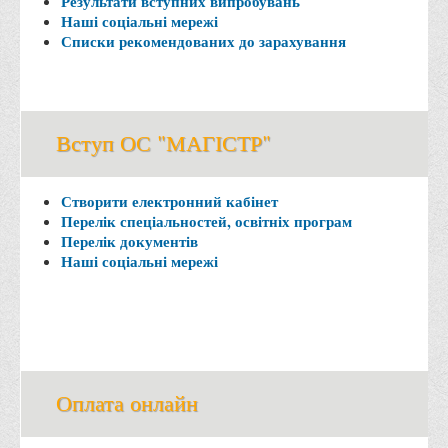
Результати вступних випробувань
Асоціація випускників та друзів
Наші соціальні мережі
Списки рекомендованих до зарахування
Анкета випускника 2020-2026 років
Анкета випускника минулих років
Первинна профспілкова організація
Вступ ОС "МАГІСТР"
Бізнес-школа
Юридична клініка
Створити електронний кабінет
Наші досягнення
Перелік спеціальностей, освітніх програм
Літературна сторінка
Перелік документів
Наші соціальні мережі
ВТЕІ волонтерить
ДТЕУ
Історія та місія університету
Структура університету
Оплата онлайн
Адміністрація університету
Університет в рейтингах ЗВО України