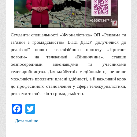
Корисні посилання
Навчально-методичний
З організації виховної та культурно-мистецької роботи
студентів
Студенти спеціальності «Журналістика» ОП «Реклама та
зв’язки з громадськістю» ВТЕІ ДТЕУ долучилися до
Технічних засобів навчання
реалізації нового телевізійного проєкту «Прогноз
Редакційно-видавничий
погоди» на телеканалі «Вінниччина», ставши
Центри
безпосередніми виконавцями та учасниками
телевиробництва. Для майбутніх медійників це не лише
Розвитку кар’єри
можливість проявити власні здібності, а й важливий крок
Ресурсний центр зі сталого розвитку
до професійного становлення у сфері тележурналістики,
Моніторингу якості освітнього процесу та інноваційного
реклами та зв’язків з громадськістю.
розвитку
Facebook
Twitter
Грантових проєктів
Грантові проєкти ВТЕІ ДТЕУ
Детальніше...
Підтримки технологій та інновацій (TISC)