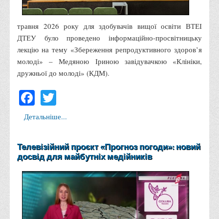
Права
травня 2026 року для здобувачів вищої освіти ВТЕІ
Обліку та оподаткування
ДТЕУ було проведено інформаційно-просвітницьку
Фінансів
лекцію на тему «Збереження репродуктивного здоров’я
Іноземної філології та перекладу
молоді» – Медяною Іриною завідувачкою «Клініки,
дружньої до молоді» (КДМ).
Відділи
Реклами та зв'язків з громадськістю
Facebook
Twitter
Наукової роботи та міжнародної співпраці
Детальніше...
Здобутки студентів
Матеріали наукових конференцій та вебінарів
Телевізійний проєкт «Прогноз погоди»: новий
Міжнародна діяльність
досвід для майбутніх медійників
Закордонні партнери
Програми подвійного диплому
Програми стажування (міжнародна практика)
Міжнародні проєкти