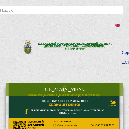
Сер
ДСТ
ICE_MAIN_MENU
Головна
Історія інституту
Інститут сьогодні