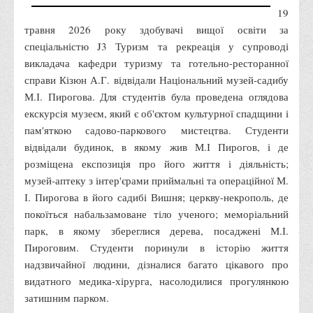
Графіки освітнього процесу
19
травня 2026 року здобувачі вищої освіти за
Реєстр вибіркових дисциплін
спеціальністю J3 Туризм та рекреація у супроводі
Бази практик
викладача кафедри туризму та готельно-ресторанної
Студентське наукове товариство «ВАТРА»
справи Кізюн А.Г. відвідали Національний музей-садибу
М.І. Пирогова. Для студентів була проведена оглядова
ТОП-20 кращих студентів
екскурсія музеєм, який є об'єктом культурної спадщини і
ТОП-20 кращих студентів 2025
пам'яткою садово-паркового мистецтва. Студенти
ТОП-20 кращих студентів 2024
відвідали будинок, в якому жив М.І Пирогов, і де
розміщена експозиція про його життя і діяльність;
ТОП-20 кращих студентів 2023
музей-аптеку з інтер'єрами приймальні та операційної М.
ТОП-20 кращих студентів 2022
І. Пирогова в його садибі Вишня; церкву-некрополь, де
ТОП-20 кращих студентів 2021
покоїться набальзамоване тіло ученого; меморіальний
парк, в якому збереглися дерева, посаджені М.І.
ТОП-20 кращих студентів 2020
Пироговим. Студенти поринули в історію життя
ТОП-20 кращих студентів 2019
надзвичайної людини, дізналися багато цікавого про
ТОП-20 кращих студентів 2018
видатного медика-хірурга, насолодилися прогулянкою
затишним парком.
ТОП-20 кращих студентів 2017