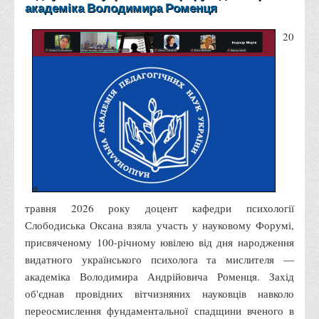
академіка Володимира Роменця
Правила безпечної поведінки учасників освітнього процесу в
умовах війни
20
Що можна і не можна знімати, показувати під час війни
Контакти державних та громадських організацій, які
допомагають тим, хто пережили сексуальне насильство,
пов'язане з конфліктом та їх родинам у Вінницькій області
10 точних фактів про наркотики. З’ясуй правду про
наркотики. Врятуй чиєсь життя
Контакти
3D тур
травня 2026 року доцент кафедри психології
Екскурсія до ВТЕІ
Слободиська Оксана взяла участь у науковому Форумі,
присвяченому 100-річному ювілею від дня народження
SEL
видатного українського психолога та мислителя —
Smart Electronic Learning
академіка Володимира Андрійовича Роменця. Захід
Репозиторій
об'єднав провідних вітчизняних науковців навколо
переосмислення фундаментальної спадщини вченого в
Структура