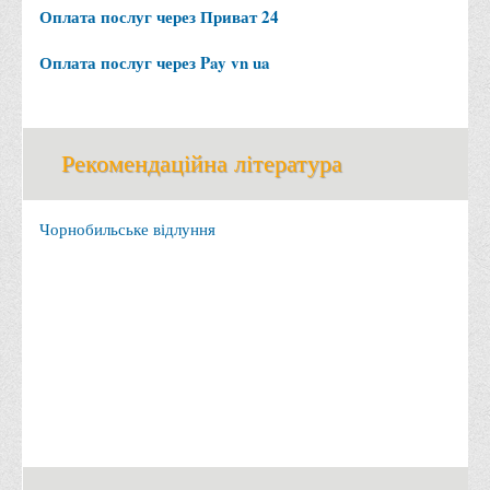
Оплата послуг через Приват 24
Офіційний сайт університету
Медіа
Оплата послуг через Pay vn ua
Фотогалерея
Відеогалерея
Рекомендаційна література
ВТЕІ у ЗМІ
Чорнобильське відлуння