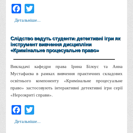
Facebook
Twitter
Вступнику
Чому варто обирати ВТЕІ?
Детальніше...
Етапи вступної кампанії 2026
Перелік спеціальностей, освітніх програм
Слідство ведуть студенти: детективні ігри як
інструмент вивчення дисципліни
Перелік документів
«Кримінальне процесуальне право»
Обсяги державного замовлення
Розклади проведення вступних випробувань та співбесід
Викладачі кафедри права Ірина Білоус та Анна
Мустафаєва в рамках вивчення практичних складових
Розмір плати за надання освітніх послуг на 2026-2027 н.р.
освітнього компоненту «Кримінальне процесуальне
Приймальна комісія
право» застосовують інтерактивні детективні ігри серії
Положення про приймальну комісію
«Нерозкриті справи».
Положення про апеляційну комісію
Facebook
Twitter
Рішення приймальної комісії
Порядок прийому
Детальніше...
Правила прийому на навчання