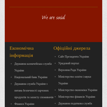
We are social
Економічна
Офіційні джерела
інформація
Сайт Президента України
Урядовий портал
Державна казначейська служба
Верховна Рада України
України
Міністерство освіти і науки
Національний банк України
України
Державна служба України з
Міністерство економіки України
питань безпечності харчових
Міністерство фінансів України
продуктів та захисту споживачів
Державна податкова служба
Фінанси України