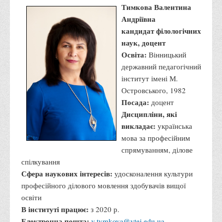
Тимкова Валентина
Програми вступних випробувань
Андріївна
Перелік предметних тестів єдиного вступного фахового
кандидат філологічних
випробування для вступу для здобуття ступеня магістра на
наук, доцент
основі НРК6, НРК7
Освіта:
Вінницький
державний педагогічний
Положення про організацію та проведення вступних
інститут імені М.
випробувань
Островського, 1982
Відеозаписи вступних випробувань
Посада:
доцент
Вступникам з ТОТ
Дисципліни, які
викладає:
українська
Як обрати спеціальність: 10 порад вступникам
мова за професійним
Ми в Telegram
спрямуванням, ділове
Життя інституту
спілкування
Сфера наукових інтересів:
удосконалення культури
Рада студентського самоврядування
професійного ділового мовлення здобувачів вищої
Студентський туристичний клуб "Way to Freedom"
освіти
В інституті працює:
з 2020 р.
Студентське наукове товариство «ВАТРА»
Електронна пошта:
v.tymkova@vtei.edu.ua