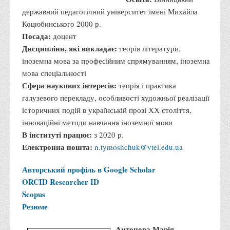
Офіційний сайт університету
державний педагогічний університет імені Михайла
Коцюбинського 2000 р.
Медіа
Посада:
доцент
Дисципліни, які викладає:
Фотогалерея
теорія літератури,
іноземна мова за професійним спрямуванням, іноземна
Відеогалерея
мова спеціальності
ВТЕІ у ЗМІ
Сфера наукових інтересів:
теорія і практика
галузевого перекладу, особливості художньої реалізації
історичних подій в українській прозі ХХ століття,
інноваційні методи навчання іноземної мови
В інституті працює:
з 2020 р.
Електронна пошта:
n.tymoshchuk@vtei.edu.ua
Авторський профіль в Google Scholar
ORCID
Researcher ID
Scopus
Резюме
Антонова Марія