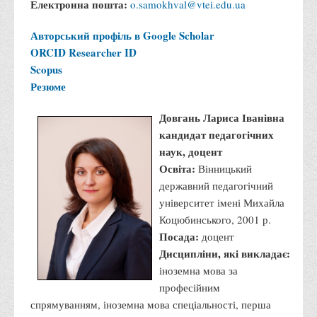
Електронна пошта:
o.samokhval@vtei.edu.ua
Права
Авторський профіль в Google Scholar
Обліку та оподаткування
ORCID
Researcher ID
Фінансів
Scopus
Іноземної філології та перекладу
Резюме
Відділи
Довгань Лариса Іванівна
Реклами та зв'язків з громадськістю
кандидат педагогічних
наук, доцент
Наукової роботи та міжнародної співпраці
Освіта:
Вінницький
Здобутки студентів
державний педагогічний
Матеріали наукових конференцій та вебінарів
університет імені Михайла
Коцюбинського, 2001 р.
Міжнародна діяльність
Посада:
доцент
Закордонні партнери
Дисципліни, які викладає:
Програми подвійного диплому
іноземна мова за
професійним
Програми стажування (міжнародна практика)
спрямуванням, іноземна мова спеціальності, перша
Міжнародні проєкти