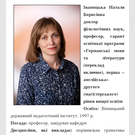
Місія та цілі
Іваницька Наталя
Про порядок надання публічної інформації
Борисівна
Публічна інформація
доктор
філологічних наук,
Заходи запобігання протиправним діям
професор, гарант
Антикорупційні заходи
освітньої програми
Протидія тероризму та насиллю
«Германські мови
та літератури
Як розпізнати глорифікацію збройної агресії РФ проти
(переклад
України та протистояти їй?
включно), перша –
Правила безпеки під час війни
англійська»
другого
Соціальна реклама
(магістерського)
Правила поведінки у разі виявлення вибухонебезпечних
рівня вищої освіти
предметів
Освіта:
Вінницький
Протидія торгівлі людьми
державний педагогічний інститут, 1997 р.
Посада:
професор, завідувач кафедри
Дії населення в умовах надзвичайних ситуацій воєнного
Дисципліни, які викладає:
порівняльна граматика
характеру