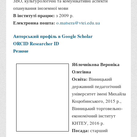
спрямуванням, іноземна
мова спеціальності
Сфера наукових інтересів:
психолого-педагогічні
умови формування іншомовної компетенції студентів
ЗВО, культурологічні та комунікативні аспекти
опанування іноземної мови
В інституті працює:
з 2009 р.
Електронна пошта:
o.matsera@vtei.edu.ua
Авторський профіль в Google Scholar
ORCID
Researcher ID
Резюме
Яблочнікова Вероніка
Олегівна
Освіта:
Вінницький
державний педагогічний
університет імені Михайла
Коцюбинського, 2015 р.,