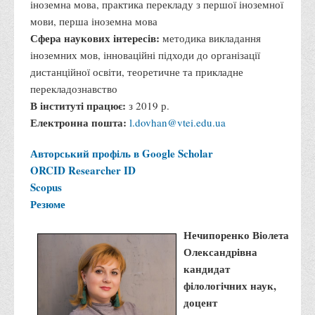
іноземна мова, практика перекладу з першої іноземної
Корисні посилання
мови, перша іноземна мова
Сфера наукових інтересів:
методика викладання
Навчально-методичний
іноземних мов, інноваційні підходи до організації
З організації виховної та культурно-мистецької роботи
дистанційної освіти, теоретичне та прикладне
студентів
перекладознавство
Технічних засобів навчання
В інституті працює:
з 2019 р.
Електронна пошта:
l.dovhan@vtei.edu.ua
Редакційно-видавничий
Центри
Авторський профіль в Google Scholar
Розвитку кар’єри
ORCID
Researcher ID
Scopus
Ресурсний центр зі сталого розвитку
Резюме
Моніторингу якості освітнього процесу та інноваційного
розвитку
Нечипоренко Віолета
Олександрівна
Грантових проєктів
кандидат
Грантові проєкти ВТЕІ ДТЕУ
філологічних наук,
Підтримки технологій та інновацій (TISC)
доцент