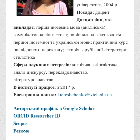
університет, 2004 р.
Вступнику
Посада:
доцент
Чому варто обирати ВТЕІ?
Дисципліни, які
викладає:
перша іноземна мова (англійська);
Етапи вступної кампанії 2026
комунікативна лінгвістика; порівняльна лексикологія
Перелік спеціальностей, освітніх програм
першої іноземної та української мови; практичний курс
Перелік документів
послідовного перекладу; історія зарубіжної літератури;
стилістика
Обсяги державного замовлення
Сфера наукових інтересів:
когнітивна лінгвістика,
Розклади проведення вступних випробувань та співбесід
аналіз дискурсу, перекладознавство,
Розмір плати за надання освітніх послуг на 2026-2027 н.р.
літературознавство
В інституті працює:
з 2017 р.
Приймальна комісія
Електронна пошта:
l.tereshchenko@vtei.edu.ua
Положення про приймальну комісію
Положення про апеляційну комісію
Авторський профіль в Google Scholar
ORCID
Researcher ID
Рішення приймальної комісії
Scopus
Порядок прийому
Резюме
Правила прийому на навчання