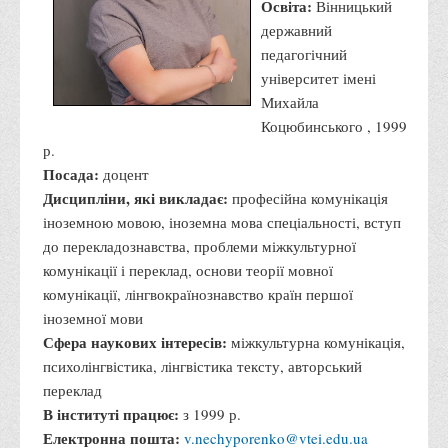
Освіта:
Вінницький
Психологічного сприяння
державний
Бібліотека
педагогічний
Музей грошей
університет імені
Михайла
Студенту
Коцюбинського , 1999
Довідник студента
р.
Посада:
доцент
Реквізити для оплати
Дисципліни, які викладає:
професійна комунікація
Права та обов'язки студентів
іноземною мовою, іноземна мова спеціальності, вступ
Інформація про гуртожитки
до перекладознавства, проблеми міжкультурної
комунікації і переклад, основи теорії мовної
Положення
комунікації, лінгвокраїнознавство країн першої
Положення про переведення здобувачів вищої освіти на
іноземної мови
вакантні місця державного замовлення
Сфера наукових інтересів:
міжкультурна комунікація,
Положення про старосту академічної групи
психолінгвістика, лінгвістика тексту, авторський
переклад
Положення про оцінювання результатів навчання
В інституті працює:
з 1999 р.
здобувачів вищої освіти
Електронна пошта:
v.nechyporenko@vtei.edu.ua