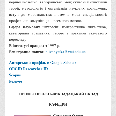
першої іноземної та української мов; сучасні лінгвістичні
Правила безпечної поведінки учасників освітнього процесу в
теорії; методологія і організація наукових досліджень,
умовах війни
вступ до мовознавства; іноземна мова спеціальності;
Що можна і не можна знімати, показувати під час війни
професійна комунікація іноземною мовою.
Сфера наукових інтересів:
контраcтивна лінгвістика,
Контакти державних та громадських організацій, які
категорійна граматика, теорія і практика галузевого
допомагають тим, хто пережили сексуальне насильство,
перекладу
пов'язане з конфліктом та їх родинам у Вінницькій області
В інституті працює:
з 1997 р.
10 точних фактів про наркотики. З’ясуй правду про
Електронна пошта:
n.ivanytska@vtei.edu.ua
наркотики. Врятуй чиєсь життя
Авторський профіль в Google Scholar
Контакти
ORCID
Researcher ID
3D тур
Scopus
Екскурсія до ВТЕІ
Резюме
SEL
ПРОФЕСОРСЬКО–ВИКЛАДАЦЬКИЙ СКЛАД
Smart Electronic Learning
КАФЕДРИ
Репозиторій
Структура
Самохвал Олеся