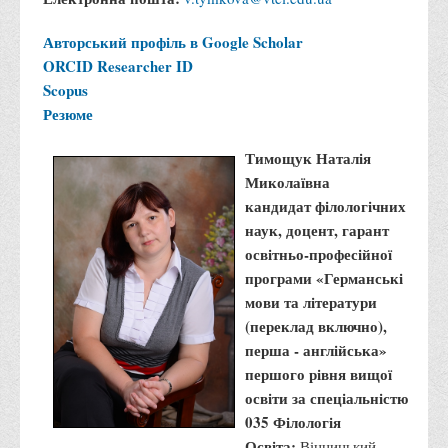
Асоціація випускників та друзів
Авторський профіль в Google Scholar
Анкета випускника 2020-2026 років
ORCID
Researcher ID
Анкета випускника минулих років
Scopus
Первинна профспілкова організація
Резюме
Бізнес-школа
Тимощук Наталія
Юридична клініка
Миколаївна
Наші досягнення
кандидат філологічних
наук, доцент, гарант
Літературна сторінка
освітньо-професійної
ВТЕІ волонтерить
програми «Германські
мови та літератури
ДТЕУ
(переклад включно),
Історія та місія університету
перша - англійська»
Структура університету
першого рівня вищої
освіти за спеціальністю
Адміністрація університету
035 Філологія
Університет в рейтингах ЗВО України
Освіта:
Вінницький