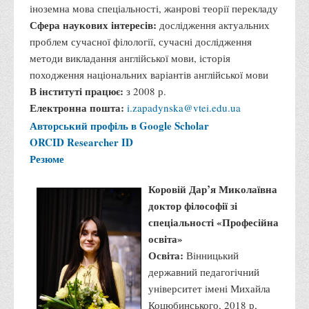
іноземна мова спеціальності, жанрові теорії перекладу
Сфера наукових інтересів:
дослідження актуальних
проблем сучасної філології, сучасні дослідження
методи викладання англійської мови, історія
походження національних варіантів англійської мови
В інституті працює:
з 2008 р.
Електронна пошта:
i.zapadynska@vtei.edu.ua
Авторський профіль в Google Scholar
ORCID
Researcher ID
Резюме
Коровій Дар’я Миколаївна
доктор філософії зі
спеціальності «Професійна
освіта»
Освіта:
Вінницький
державний педагогічний
університет імені Михайла
Коцюбинського, 2018 р,