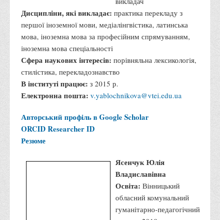
Вінницький торговельно-
економічний інститут
КНТЕУ, 2016 р.
Посада:
старший
викладач
Дисципліни, які викладає:
практика перекладу з
першої іноземної мови, медіалінгвістика, латинська
мова, іноземна мова за професійним спрямуванням,
іноземна мова спеціальності
Сфера наукових інтересів:
порівняльна лексикологія,
стилістика, перекладознавство
В інституті працює:
з 2015 р.
Електронна пошта:
v.yablochnikova@vtei.edu.ua
Авторський профіль в Google Scholar
ORCID
Researcher ID
Резюме
Ясенчук Юлія