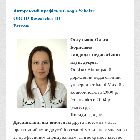
Положення "Про правила призначення академічних
стипендій"
Авторський профіль в Google Scholar
ORCID
Researcher ID
Порядок розрахунків за договорами
Резюме
Положення про порядок розрахунків за договорами про
навчання(підготовку) громадян України
Осаульчик Ольга
Борисівна
Порядок надання освітніх платних послуг
кандидат педагогічних
Перелік платних освітніх та інших послуг
наук, доцент
Путівник першокурсника
Освіта:
Вінницький
Етичний кодекс здобувача вищої освіти
державний педагогічний
університет імені Михайла
IP дайджест для студентів: про захист прав інтелектуальної
Коцюбинського 2000 р.
власності
(спеціаліст); 2004 р.
Система управління навчанням
(магістр).
Посада:
доцент
Розклади, графіки
Дисципліни, які викладає:
друга іноземна мова,
Розклад дзвінків
практичний курс другої іноземної мови, іноземна мова
Розклад занять і сесій
за професійним спрямуванням, лінгвокраїнознавство