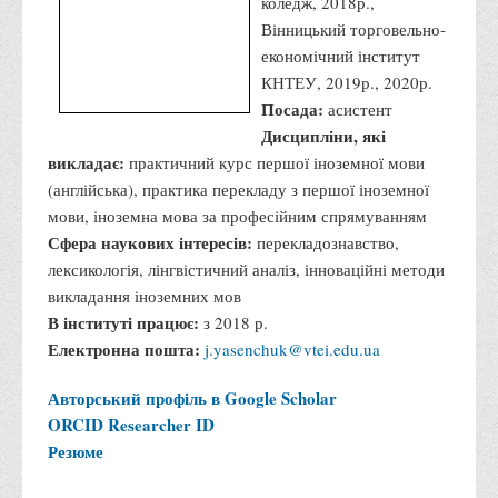
Владиславівна
Освіта:
Вінницький
обласний комунальний
гуманітарно-педагогічний
коледж, 2018р.,
Вінницький торговельно-
економічний інститут
КНТЕУ, 2019р., 2020р.
Посада:
асистент
Дисципліни, які
викладає:
практичний курс першої іноземної мови
(англійська), практика перекладу з першої іноземної
мови, іноземна мова за професійним спрямуванням
Сфера наукових інтересів:
перекладознавство,
лексикологія, лінгвістичний аналіз, інноваційні методи
викладання іноземних мов
В інституті працює:
з 2018 р.
Електронна пошта:
j.yasenchuk@vtei.edu.ua