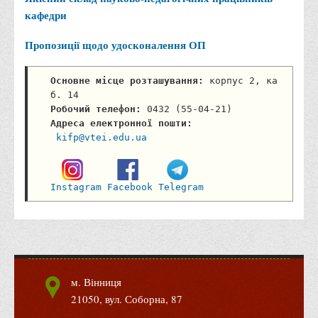
(переклад включно), перша - англійська»
Опитування роботодавців
Якісний склад науково-педагогічних працівників
кафедри
Пропозиції щодо удосконалення ОП
Основне місце розташування:
 корпус 2, ка
б. 14 
Робочий телефон:
 0432 (55-04-21) 
Адреса електронної пошти:
kifp@vtei.edu.ua
Instagram
Facebook
Telegram