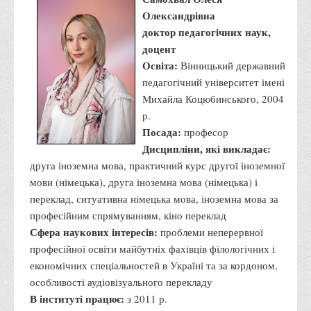
Олександрівна
Адміністрація
доктор педагогічних наук,
Факультети
доцент
Освіта:
Обліково-фінансовий
Вінницький державний
педагогічний університет імені
Торгівлі, маркетингу та сфери обслуговування
Михайла Коцюбинського, 2004
Економіки, менеджменту та права
р.
Посада:
Кафедри
професор
Дисципліни, які викладає:
Маркетингу та реклами
друга іноземна мова, практичний курс другої іноземної
Товарознавства, експертизи та торговельного
мови (німецька), друга іноземна мова (німецька) і
підприємництва
переклад, ситуативна німецька мова, іноземна мова за
професійним спрямуванням, кіно переклад
Туризму та готельно-ресторанної справи
Сфера наукових інтересів:
проблеми неперервної
Фізичного виховання та спорту
професійної освіти майбутніх фахівців філологічних і
Менеджменту та публічного управління
економічних спеціальностей в Україні та за кордоном,
особливості аудіовізуального перекладу
Інноваційної економіки та цифрових технологій
В інституті працює:
з 2011 р.
Психології