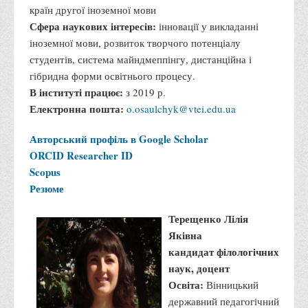
країн другої іноземної мови
Графіки освітнього процесу
Сфера наукових інтересів:
інновації у викладанні
Реєстр вибіркових дисциплін
іноземної мови, розвиток творчого потенціалу
Бази практик
студентів, система майндмеппінгу, дистанційна і
гібридна форми освітнього процесу.
Студентське наукове товариство «ВАТРА»
В інституті працює:
з 2019 р.
ТОП-20 кращих студентів
Електронна пошта:
o.osaulchyk@vtei.edu.ua
ТОП-20 кращих студентів 2025
Авторський профіль в Google Scholar
ТОП-20 кращих студентів 2024
ORCID
Researcher ID
ТОП-20 кращих студентів 2023
Scopus
ТОП-20 кращих студентів 2022
Резюме
ТОП-20 кращих студентів 2021
Терещенко Лілія
ТОП-20 кращих студентів 2020
Яківна
кандидат філологічних
ТОП-20 кращих студентів 2019
наук, доцент
ТОП-20 кращих студентів 2018
Освіта:
Вінницький
ТОП-20 кращих студентів 2017
державний педагогічний