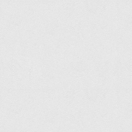
Графіки освітнього процесу
Реєстр вибіркових дисциплін
Бази практик
Студентське наукове товариство «ВАТРА»
ТОП-20 кращих студентів
ТОП-20 кращих студентів 2025
ТОП-20 кращих студентів 2024
ТОП-20 кращих студентів 2023
ТОП-20 кращих студентів 2022
ТОП-20 кращих студентів 2021
ТОП-20 кращих студентів 2020
ТОП-20 кращих студентів 2019
ТОП-20 кращих студентів 2018
ТОП-20 кращих студентів 2017