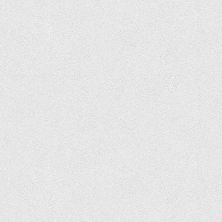
Положення "Про правила призначення академічних
стипендій"
Порядок розрахунків за договорами
Положення про порядок розрахунків за договорами про
навчання(підготовку) громадян України
Порядок надання освітніх платних послуг
Перелік платних освітніх та інших послуг
Путівник першокурсника
Етичний кодекс здобувача вищої освіти
IP дайджест для студентів: про захист прав інтелектуальної
власності
Система управління навчанням
Розклади, графіки
Розклад дзвінків
Розклад занять і сесій