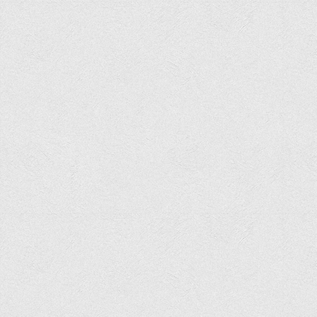
Психологічного сприяння
Бібліотека
Музей грошей
Студенту
Довідник студента
Реквізити для оплати
Права та обов'язки студентів
Інформація про гуртожитки
Положення
Положення про переведення здобувачів вищої освіти на
вакантні місця державного замовлення
Положення про старосту академічної групи
Положення про оцінювання результатів навчання
здобувачів вищої освіти