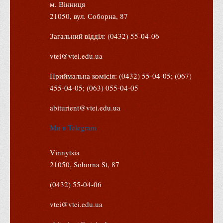
м. Вінниця
Права
21050, вул. Соборна, 87
Обліку та оподаткування
Загальний відділ: (0432) 55-04-06
Фінансів
vtei@vtei.edu.ua
Іноземної філології та перекладу
Відділи
Приймальна комісія: (0432) 55-04-05; (067)
455-04-05; (063) 055-04-05
Реклами та зв'язків з громадськістю
Наукової роботи та міжнародної співпраці
abiturient@vtei.edu.ua
Здобутки студентів
Ми в Telegram
Матеріали наукових конференцій та вебінарів
Vinnytsia
Міжнародна діяльність
21050, Soborna St, 87
Закордонні партнери
(0432) 55-04-06
Програми подвійного диплому
Програми стажування (міжнародна практика)
vtei@vtei.edu.ua
Міжнародні проєкти