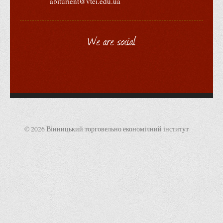
abiturient@vtei.edu.ua
Корисні посилання
Навчально-методичний
We are social
З організації виховної та культурно-мистецької роботи
студентів
Технічних засобів навчання
Редакційно-видавничий
Центри
Розвитку кар’єри
© 2026 Вінницький торговельно економічний інститут
Ресурсний центр зі сталого розвитку
Моніторингу якості освітнього процесу та інноваційного
розвитку
Грантових проєктів
Грантові проєкти ВТЕІ ДТЕУ
Підтримки технологій та інновацій (TISC)