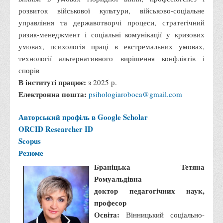
Обліку та оподаткування
розвиток військової культури, військово-соціальне
Фінансів
управління та державотворчі процеси, стратегічний
Іноземної філології та перекладу
ризик-менеджмент і соціальні комунікації у кризових
умовах, психологія праці в екстремальних умовах,
Відділи
технології альтернативного вирішення конфліктів і
Реклами та зв'язків з громадськістю
спорів
Наукової роботи та міжнародної співпраці
В інституті працює:
з 2025 р.
Електронна пошта:
psihologiaroboca@gmail.com
Здобутки студентів
Матеріали наукових конференцій та вебінарів
Авторський профіль в Google Scholar
ORCID
Researcher ID
Міжнародна діяльність
Scopus
Закордонні партнери
Резюме
Програми подвійного диплому
Браніцька Тетяна
Програми стажування (міжнародна практика)
Ромуальдівна
доктор педагогічних наук,
Міжнародні проєкти
професор
Корисні посилання
Освіта:
Вінницький соціально-