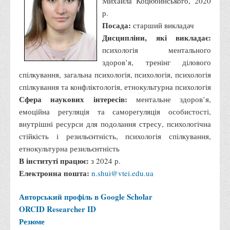
Михайла Коцюбинського, 2020
р.
Посада:
старший викладач
Дисципліни, які викладає:
психологія ментального
здоров’я, тренінг ділового
спілкування, загальна психологія, психологія, психологія
спілкування та конфліктологія, етнокультурна психологія
Сфера наукових інтересів:
ментальне здоров’я,
емоційна регуляція та саморегуляція особистості,
внутрішні ресурси для подолання стресу, психологічна
стійкість і резильєнтність, психологія спілкування,
етнокультурна резильєнтність
В інституті працює:
з 2024 р.
Електронна пошта:
n.shui@vtei.edu.ua
Авторський профіль в Google Scholar
ORCID
Researcher ID
Резюме