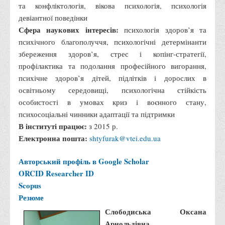
та конфліктологія, вікова психологія, психологія
Бази практик
девіантної поведінки
Сфера наукових інтересів:
Студентське наукове товариство «ВАТРА»
психологія здоров’я та
психічного благополуччя, психологічні детермінанти
ТОП-20 кращих студентів
збереження здоров’я, стрес і копінг-стратегії,
ТОП-20 кращих студентів 2025
профілактика та подолання професійного вигорання,
психічне здоров’я дітей, підлітків і дорослих в
ТОП-20 кращих студентів 2024
освітньому середовищі, психологічна стійкість
ТОП-20 кращих студентів 2023
особистості в умовах криз і воєнного стану,
ТОП-20 кращих студентів 2022
психосоціальні чинники адаптації та підтримки
В інституті працює:
ТОП-20 кращих студентів 2021
з 2015 р.
Електронна пошта:
shtyfurak@vtei.edu.ua
ТОП-20 кращих студентів 2020
ТОП-20 кращих студентів 2019
Авторський профіль в Google Scholar
ORCID
Researcher ID
ТОП-20 кращих студентів 2018
Scopus
ТОП-20 кращих студентів 2017
Резюме
Вступнику
Слободиська Оксана
Арнольдівна