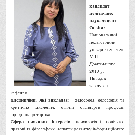
Публічна інформація
кандидат
політичних
Заходи запобігання протиправним діям
наук, доцент
Антикорупційні заходи
Освіта:
Протидія тероризму та насиллю
Національний
педагогічний
Як розпізнати глорифікацію збройної агресії РФ проти
університет імені
України та протистояти їй?
М.П.
Правила безпеки під час війни
Драгоманова,
Соціальна реклама
2013 р.
Посада:
Правила поведінки у разі виявлення вибухонебезпечних
завідувач
предметів
кафедри
Протидія торгівлі людьми
Дисципліни, які викладає:
філософія, філософія та
критичне мислення, етичні стандарти професії,
Дії населення в умовах надзвичайних ситуацій воєнного
юридична риторика
характеру
Сфера наукових інтересів:
психологічні, політико-
Правила безпечної поведінки учасників освітнього процесу в
правові та філософські аспекти розвитку інформаційного
умовах війни