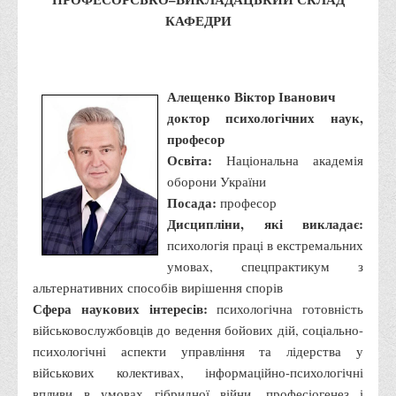
Факультети
КАФЕДРИ
Обліково-фінансовий
Торгівлі, маркетингу та сфери обслуговування
Економіки, менеджменту та права
Алещенко Віктор Іванович
доктор психологічних наук,
Кафедри
професор
Маркетингу та реклами
Освіта:
Національна академія
Товарознавства, експертизи та торговельного
оборони України
підприємництва
Посада:
професор
Дисципліни, які викладає:
Туризму та готельно-ресторанної справи
психологія праці в екстремальних
Фізичного виховання та спорту
умовах, спецпрактикум з
Менеджменту та публічного управління
альтернативних способів вирішення спорів
Сфера наукових інтересів:
психологічна готовність
Інноваційної економіки та цифрових технологій
військовослужбовців до ведення бойових дій, соціально-
Психології
психологічні аспекти управління та лідерства у
Права
військових колективах, інформаційно-психологічні
впливи в умовах гібридної війни, професіогенез і