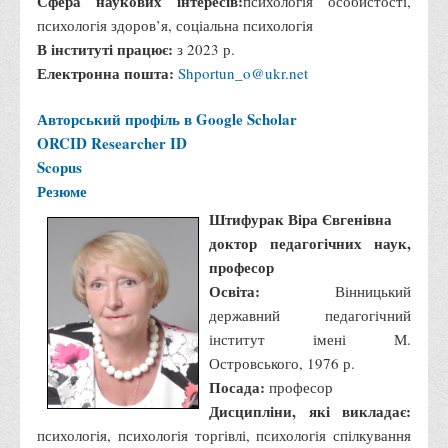
Сфера наукових інтересів:
психологія особистості,
Порядок розрахунків за договорами
психологія здоров’я, соціальна психологія
Положення про порядок розрахунків за договорами про
В інституті працює:
з 2023 р.
навчання(підготовку) громадян України
Електронна пошта:
Shportun_o@ukr.net
Порядок надання освітніх платних послуг
Авторський профіль в Google Scholar
Перелік платних освітніх та інших послуг
ORCID
Researcher ID
Путівник першокурсника
Scopus
Резюме
Етичний кодекс здобувача вищої освіти
Штифурак Віра Євгенівна
IP дайджест для студентів: про захист прав інтелектуальної
доктор педагогічних наук,
власності
професор
Система управління навчанням
Освіта:
Вінницький
Розклади, графіки
державний педагогічний
інститут імені М.
Розклад дзвінків
Островського, 1976 р.
Розклад занять і сесій
Посада:
професор
Дисципліни, які викладає:
Графіки освітнього процесу
психологія, психологія торгівлі, психологія спілкування
Реєстр вибіркових дисциплін