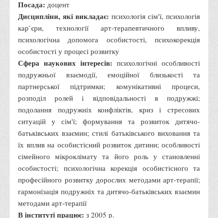
Посада:
доцент
Анкета випускника минулих років
Дисципліни, які викладає:
психологія сім'ї, психологія
Первинна профспілкова організація
кар`єри, технології арт-терапевтичного впливу,
психологічна допомога особистості, психокорекція
Бізнес-школа
особистості у процесі розвитку
Юридична клініка
Сфера наукових інтересів:
психологічні особливості
Наші досягнення
подружньої взаємодії, емоційної близькості та
партнерської підтримки; комунікативні процеси,
Літературна сторінка
розподіл ролей і відповідальності в подружжі;
ВТЕІ волонтерить
подолання подружніх конфліктів, криз і стресових
ситуацій у сім'ї; формування та розвиток дитячо-
ДТЕУ
батьківських взаємин; стилі батьківського виховання та
Історія та місія університету
їх вплив на особистісний розвиток дитини; особливості
сімейного мікроклімату та його роль у становленні
Структура університету
особистості; психологічна корекція особистісного та
Адміністрація університету
професійного розвитку дорослих методами арт-терапії;
Університет в рейтингах ЗВО України
гармонізація подружніх та дитячо-батьківських взаємин
методами арт-терапії
Офіційний сайт університету
В інституті працює:
з 2005 р.