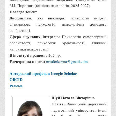
М.І. Пирогова (клінічна психологія, 2025-2027)
Посада:
доцент
Дисципліни, які викладає:
психологія іміджу,
антикризова психологія, психологічна допомога
особистості
Сфера наукових інтересів:
Психологія саморегуляції
особистості, психологія креативності, глибинні
напрямки психотерапії
В інституті працює:
з 2024 р.
Електронна пошта:
mvalerkovna@gmail.com
Авторський профіль в Google Scholar
ORCID
Резюме
Шуй Наталя Вікторівна
Освіта:
Вінницький державний
педагогічний університет імені