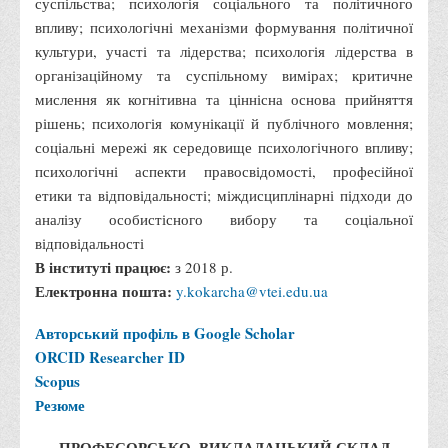
суспільства; психологія соціального та політичного
Що можна і не можна знімати, показувати під час війни
впливу; психологічні механізми формування політичної
культури, участі та лідерства; психологія лідерства в
Контакти державних та громадських організацій, які
організаційному та суспільному вимірах; критичне
допомагають тим, хто пережили сексуальне насильство,
мислення як когнітивна та ціннісна основа прийняття
пов'язане з конфліктом та їх родинам у Вінницькій області
рішень; психологія комунікації й публічного мовлення;
10 точних фактів про наркотики. З’ясуй правду про
соціальні мережі як середовище психологічного впливу;
наркотики. Врятуй чиєсь життя
психологічні аспекти правосвідомості, професійної
Контакти
етики та відповідальності; міждисциплінарні підходи до
аналізу особистісного вибору та соціальної
3D тур
відповідальності
Екскурсія до ВТЕІ
В інституті працює:
з 2018 р.
SEL
Електронна пошта:
y.kokarcha@vtei.edu.ua
Smart Electronic Learning
Авторський профіль в Google Scholar
Репозиторій
ORCID
Researcher ID
Scopus
Структура
Резюме
Адміністрація
ПРОФЕСОРСЬКО–ВИКЛАДАЦЬКИЙ СКЛАД