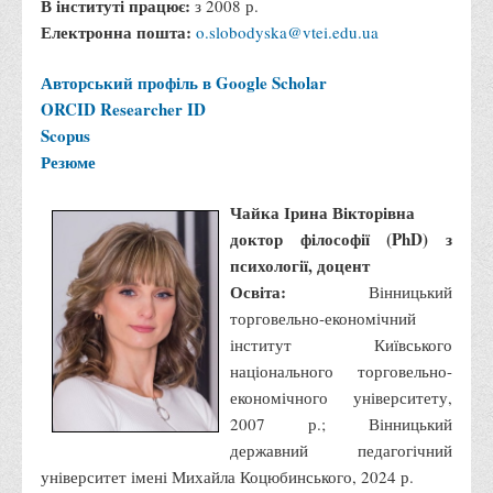
В інституті працює:
Перелік предметних тестів єдиного вступного фахового
з 2008 р.
Електронна пошта:
випробування для вступу для здобуття ступеня магістра на
o.slobodyska@vtei.edu.ua
основі НРК6, НРК7
Авторський профіль в Google Scholar
Положення про організацію та проведення вступних
ORCID
Researcher ID
випробувань
Scopus
Відеозаписи вступних випробувань
Резюме
Вступникам з ТОТ
Чайка Ірина Вікторівна
Як обрати спеціальність: 10 порад вступникам
доктор філософії (PhD) з
Ми в Telegram
психології, доцент
Освіта:
Вінницький
Життя інституту
торговельно-економічний
Рада студентського самоврядування
інститут Київського
національного торговельно-
Студентський туристичний клуб "Way to Freedom"
економічного університету,
Студентське наукове товариство «ВАТРА»
2007 р.; Вінницький
Асоціація випускників та друзів
державний педагогічний
університет імені Михайла Коцюбинського, 2024 р.
Анкета випускника 2020-2026 років