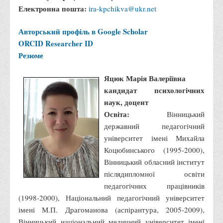
Медіа
Електронна пошта:
ira-kpchikva@ukr.net
Фотогалерея
Авторський профіль в Google Scholar
Відеогалерея
ORCID
Researcher ID
ВТЕІ у ЗМІ
Резюме
Яцюк Марія Валеріївна
кандидат психологічних
наук, доцент
Освіта:
Вінницький
державний педагогічний
університет імені Михайла
Коцюбинського (1995-2000),
Вінницький обласний інститут
післядипломної освіти
педагогічних працівників
(1998-2000), Національний педагогічний університет
імені М.П. Драгоманова (аспірантура, 2005-2009),
Вінницький національний медичний університет імені