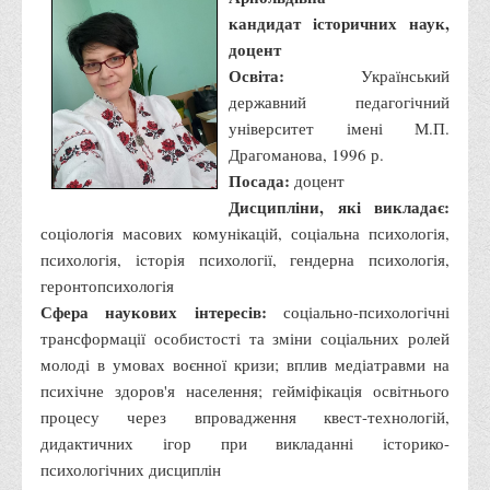
Чому варто обирати ВТЕІ?
кандидат історичних наук,
Етапи вступної кампанії 2026
доцент
Перелік спеціальностей, освітніх програм
Освіта:
Український
державний педагогічний
Перелік документів
університет імені М.П.
Обсяги державного замовлення
Драгоманова, 1996 р.
Розклади проведення вступних випробувань та співбесід
Посада:
доцент
Дисципліни, які викладає:
Розмір плати за надання освітніх послуг на 2026-2027 н.р.
соціологія масових комунікацій, соціальна психологія,
Приймальна комісія
психологія, історія психології, гендерна психологія,
Положення про приймальну комісію
геронтопсихологія
Сфера наукових інтересів:
соціально-психологічні
Положення про апеляційну комісію
трансформації особистості та зміни соціальних ролей
Рішення приймальної комісії
молоді в умовах воєнної кризи; вплив медіатравми на
Порядок прийому
психічне здоров'я населення; гейміфікація освітнього
процесу через впровадження квест-технологій,
Правила прийому на навчання
дидактичних ігор при викладанні історико-
Програми вступних випробувань
психологічних дисциплін