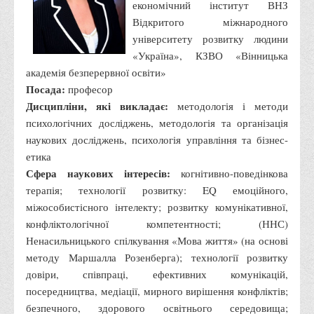
Навчально-методичний
економічний інститут ВНЗ
Відкритого міжнародного
З організації виховної та культурно-мистецької роботи
університету розвитку людини
студентів
«Україна», КЗВО «Вінницька
Технічних засобів навчання
академія безперервної освіти»
Редакційно-видавничий
Посада:
професор
Дисципліни, які викладає:
методологія і методи
Центри
психологічних досліджень, методологія та організація
Розвитку кар’єри
наукових досліджень, психологія управління та бізнес-
Ресурсний центр зі сталого розвитку
етика
Сфера наукових інтересів:
когнітивно-поведінкова
Моніторингу якості освітнього процесу та інноваційного
терапія; технології розвитку: EQ емоційного,
розвитку
міжособистісного інтелекту; розвитку комунікативної,
Грантових проєктів
конфліктологічної компетентності; (ННС)
Грантові проєкти ВТЕІ ДТЕУ
Ненасильницького спілкування «Мова життя» (на основі
методу Маршалла Розенберга); технології розвитку
Підтримки технологій та інновацій (TISC)
довіри, співпраці, ефективних комунікацій,
Психологічного сприяння
посередництва, медіації, мирного вирішення конфліктів;
Бібліотека
безпечного, здорового освітнього середовища;