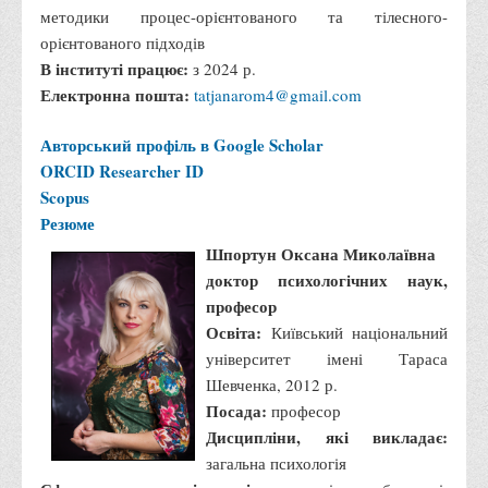
методики процес-орієнтованого та тілесного-
Музей грошей
орієнтованого підходів
Студенту
В інституті працює:
з 2024 р.
Електронна пошта:
tatjanarom4@gmail.com
Довідник студента
Реквізити для оплати
Авторський профіль в Google Scholar
ORCID
Researcher ID
Права та обов'язки студентів
Scopus
Інформація про гуртожитки
Резюме
Положення
Шпортун Оксана Миколаївна
Положення про переведення здобувачів вищої освіти на
доктор психологічних наук,
вакантні місця державного замовлення
професор
Освіта:
Київський національний
Положення про старосту академічної групи
університет імені Тараса
Положення про оцінювання результатів навчання
Шевченка, 2012 р.
здобувачів вищої освіти
Посада:
професор
Положення "Про правила призначення академічних
Дисципліни, які викладає:
стипендій"
загальна психологія