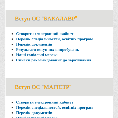
Програми вступних випробувань
Перелік предметних тестів єдиного вступного фахового
Вступ ОС "БАКАЛАВР"
випробування для вступу для здобуття ступеня магістра на
основі НРК6, НРК7
Створити електронний кабінет
Положення про організацію та проведення вступних
Перелік спеціальностей, освітніх програм
випробувань
Перелік документів
Результати вступних випробувань
Відеозаписи вступних випробувань
Наші соціальні мережі
Списки рекомендованих до зарахування
Вступникам з ТОТ
Як обрати спеціальність: 10 порад вступникам
Ми в Telegram
Вступ ОС "МАГІСТР"
Життя інституту
Рада студентського самоврядування
Створити електронний кабінет
Студентський туристичний клуб "Way to Freedom"
Перелік спеціальностей, освітніх програм
Перелік документів
Студентське наукове товариство «ВАТРА»
Наші соціальні мережі