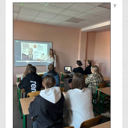
Психологічного сприяння
У
Бібліотека
Музей грошей
Студенту
Довідник студента
Реквізити для оплати
Права та обов'язки студентів
Інформація про гуртожитки
Положення
Положення про переведення здобувачів вищої освіти на
вакантні місця державного замовлення
Положення про старосту академічної групи
Положення про оцінювання результатів навчання
здобувачів вищої освіти