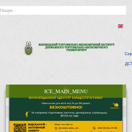
Сер
ДСТ
ICE_MAIN_MENU
Головна
Історія інституту
Інститут сьогодні