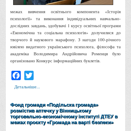
Положення "Про правила призначення академічних
стипендій"
межах вивчення освітнього компонента «Історія
Порядок розрахунків за договорами
психології» та виконання індивідуальних навчально-
дослідних завдань, здобувачі 1 курсу освітньої програми
Положення про порядок розрахунків за договорами про
«Економічна та соціальна психологія» долучилися до
навчання(підготовку) громадян України
творчого й наукового марафону. З нагоди 100-річного
Порядок надання освітніх платних послуг
ювілею видатного українського психолога, філософа та
Перелік платних освітніх та інших послуг
академіка Володимира Андрійовича Роменця було
організовано Конкурс інформаційних буклетів.
Путівник першокурсника
Facebook
Twitter
Етичний кодекс здобувача вищої освіти
IP дайджест для студентів: про захист прав інтелектуальної
Детальніше...
власності
Система управління навчанням
Фонд громади «Подільска громада»
Розклади, графіки
розмістив аптечку у Вінницькому
торговельно-економічному інституті ДТЕУ в
Розклад дзвінків
межах проєкту «Громада на варті безпеки»
Розклад занять і сесій