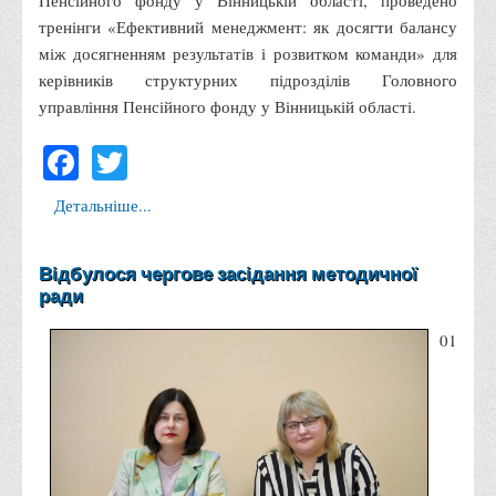
Пенсійного фонду у Вінницькій області, проведено
тренінги «Ефективний менеджмент: як досягти балансу
Адміністрація
між досягненням результатів і розвитком команди» для
Факультети
керівників структурних підрозділів Головного
Обліково-фінансовий
управління Пенсійного фонду у Вінницькій області.
Торгівлі, маркетингу та сфери обслуговування
Facebook
Twitter
Економіки, менеджменту та права
Детальніше...
Кафедри
Маркетингу та реклами
Відбулося чергове засідання методичної
Товарознавства, експертизи та торговельного
ради
підприємництва
01
Туризму та готельно-ресторанної справи
Фізичного виховання та спорту
Менеджменту та публічного управління
Інноваційної економіки та цифрових технологій
Психології