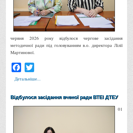
Права
Обліку та оподаткування
Фінансів
Іноземної філології та перекладу
червня 2026 року відбулося чергове засідання
Відділи
методичної ради під головуванням в.о. директора Лілії
Мартинової.
Реклами та зв'язків з громадськістю
Facebook
Twitter
Наукової роботи та міжнародної співпраці
Здобутки студентів
Детальніше...
Матеріали наукових конференцій та вебінарів
Міжнародна діяльність
Відбулося засідання вченої ради ВТЕІ ДТЕУ
Закордонні партнери
01
Програми подвійного диплому
Програми стажування (міжнародна практика)
Міжнародні проєкти