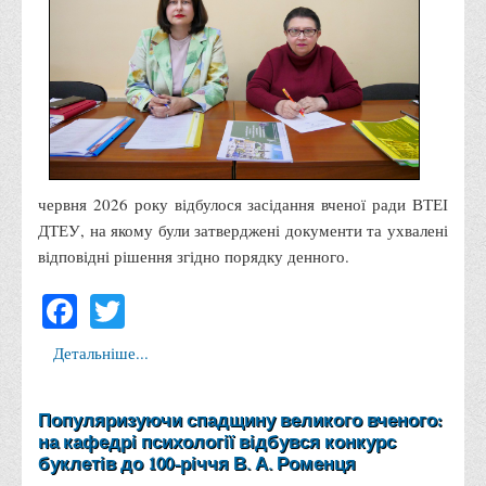
Корисні посилання
Навчально-методичний
З організації виховної та культурно-мистецької роботи
студентів
Технічних засобів навчання
Редакційно-видавничий
червня 2026 року відбулося засідання вченої ради ВТЕІ
Центри
ДТЕУ, на якому були затверджені документи та ухвалені
відповідні рішення згідно порядку денного.
Розвитку кар’єри
Facebook
Twitter
Ресурсний центр зі сталого розвитку
Моніторингу якості освітнього процесу та інноваційного
Детальніше...
розвитку
Грантових проєктів
Популяризуючи спадщину великого вченого:
Грантові проєкти ВТЕІ ДТЕУ
на кафедрі психології відбувся конкурс
Підтримки технологій та інновацій (TISC)
буклетів до 100-річчя В. А. Роменця