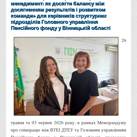
менеджмент: як досягти балансу між
Правила безпечної поведінки учасників освітнього процесу в
досягненням результатів і розвитком
умовах війни
команди» для керівників структурних
підрозділів Головного управління
Що можна і не можна знімати, показувати під час війни
Пенсійного фонду у Вінницькій області
Контакти державних та громадських організацій, які
допомагають тим, хто пережили сексуальне насильство,
26
пов'язане з конфліктом та їх родинам у Вінницькій області
10 точних фактів про наркотики. З’ясуй правду про
наркотики. Врятуй чиєсь життя
Контакти
3D тур
Екскурсія до ВТЕІ
SEL
Smart Electronic Learning
травня та 03 червня 2026 року, в рамках Меморандуму
Репозиторій
про співпрацю між ВТЕІ ДТЕУ та Головним управлінням
Структура