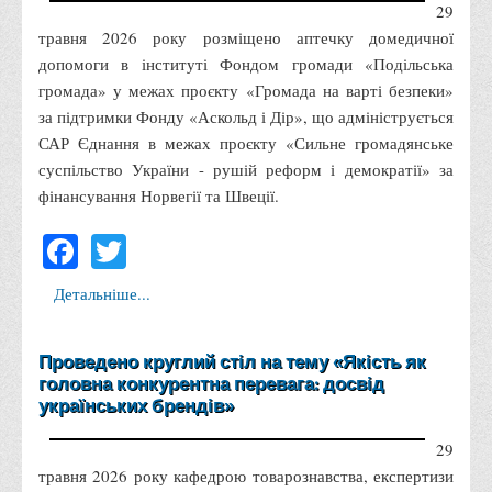
29
Графіки освітнього процесу
травня 2026 року розміщено аптечку домедичної
Реєстр вибіркових дисциплін
допомоги в інституті Фондом громади «Подільська
Бази практик
громада» у межах проєкту «Громада на варті безпеки»
за підтримки Фонду «Аскольд і Дір», що адмініструється
Студентське наукове товариство «ВАТРА»
САР Єднання в межах проєкту «Сильне громадянське
ТОП-20 кращих студентів
суспільство України - рушій реформ і демократії» за
ТОП-20 кращих студентів 2025
фінансування Норвегії та Швеції.
ТОП-20 кращих студентів 2024
Facebook
Twitter
ТОП-20 кращих студентів 2023
Детальніше...
ТОП-20 кращих студентів 2022
ТОП-20 кращих студентів 2021
Проведено круглий стіл на тему «Якість як
ТОП-20 кращих студентів 2020
головна конкурентна перевага: досвід
ТОП-20 кращих студентів 2019
українських брендів»
ТОП-20 кращих студентів 2018
29
ТОП-20 кращих студентів 2017
травня 2026 року кафедрою товарознавства, експертизи