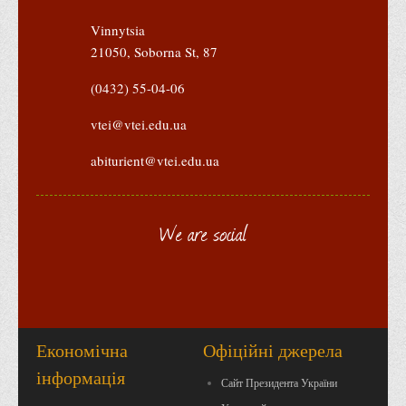
Vinnytsia
21050, Soborna St, 87
(0432) 55-04-06
vtei@vtei.edu.ua
abiturient@vtei.edu.ua
We are social
Економічна
Офіційні джерела
інформація
Сайт Президента України