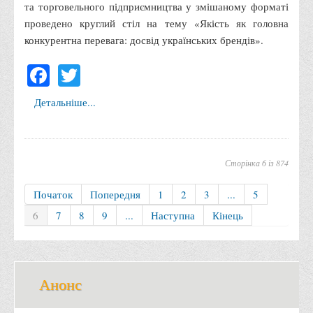
та торговельного підприємництва у змішаному форматі
Вступнику
проведено круглий стіл на тему «Якість як головна
Чому варто обирати ВТЕІ?
конкурентна перевага: досвід українських брендів».
Етапи вступної кампанії 2026
Facebook
Twitter
Перелік спеціальностей, освітніх програм
Детальніше...
Перелік документів
Обсяги державного замовлення
Розклади проведення вступних випробувань та співбесід
Сторінка 6 із 874
Розмір плати за надання освітніх послуг на 2026-2027 н.р.
Початок
Попередня
1
2
3
...
5
Приймальна комісія
6
7
8
9
...
Наступна
Кінець
Положення про приймальну комісію
Положення про апеляційну комісію
Рішення приймальної комісії
Анонс
Порядок прийому
Правила прийому на навчання