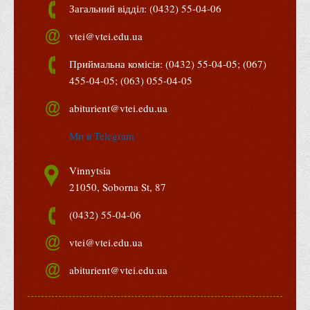
Освітня програма "Туризм і рекреація"
Освітня програма "Харчові технології"
Освітня програма "Ресторанні технології"
Освітня програма "Германські мови та літератури
(переклад включно), перша – англійська"
Освітня програма "Публічне управління та
адміністрування"
Освітня програма "Інформаційні технології у
підприємництві"
Освітня програма "Право"
м. Вінниця
21050, вул. Соборна, 87