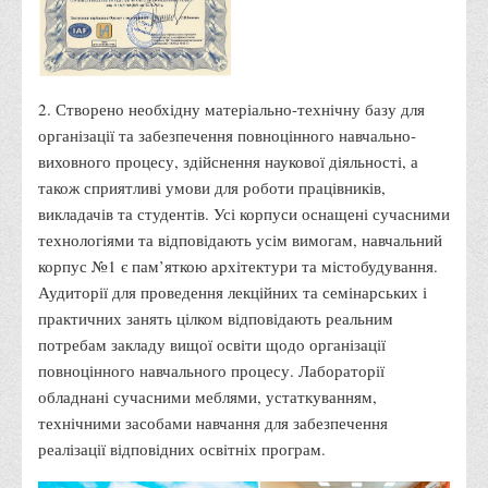
Правила безпечної поведінки учасників освітнього процесу в
умовах війни
Що можна і не можна знімати, показувати під час війни
2. Створено необхідну матеріально-технічну базу для
Контакти державних та громадських організацій, які
організації та забезпечення повноцінного навчально-
допомагають тим, хто пережили сексуальне насильство,
виховного процесу, здійснення наукової діяльності, а
пов'язане з конфліктом та їх родинам у Вінницькій області
також сприятливі умови для роботи працівників,
10 точних фактів про наркотики. З’ясуй правду про
викладачів та студентів. Усі корпуси оснащені сучасними
наркотики. Врятуй чиєсь життя
технологіями та відповідають усім вимогам, навчальний
корпус №1 є пам’яткою архітектури та містобудування.
Контакти
Аудиторії для проведення лекційних та семінарських і
3D тур
практичних занять цілком відповідають реальним
Екскурсія до ВТЕІ
потребам закладу вищої освіти щодо організації
повноцінного навчального процесу. Лабораторії
SEL
обладнані сучасними меблями, устаткуванням,
Smart Electronic Learning
технічними засобами навчання для забезпечення
Репозиторій
реалізації відповідних освітніх програм.
Структура