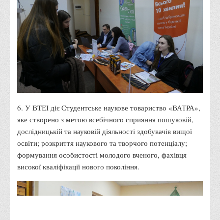
Графіки освітнього процесу
Реєстр вибіркових дисциплін
Бази практик
Студентське наукове товариство «ВАТРА»
ТОП-20 кращих студентів
ТОП-20 кращих студентів 2025
ТОП-20 кращих студентів 2024
6. У ВТЕІ діє Студентське наукове товариство «ВАТРА»,
ТОП-20 кращих студентів 2023
яке створено з метою всебічного сприяння пошуковій,
дослідницькій та науковій діяльності здобувачів вищої
ТОП-20 кращих студентів 2022
освіти; розкриття наукового та творчого потенціалу;
ТОП-20 кращих студентів 2021
формування особистості молодого вченого, фахівця
ТОП-20 кращих студентів 2020
високої кваліфікації нового покоління.
ТОП-20 кращих студентів 2019
ТОП-20 кращих студентів 2018
ТОП-20 кращих студентів 2017