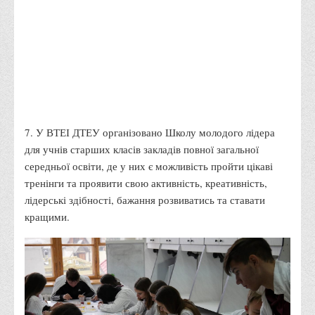
Вступнику
Чому варто обирати ВТЕІ?
Етапи вступної кампанії 2026
Перелік спеціальностей, освітніх програм
Перелік документів
Обсяги державного замовлення
7. У ВТЕІ ДТЕУ організовано Школу молодого лідера
для учнів старших класів закладів повної загальної
Розклади проведення вступних випробувань та співбесід
середньої освіти, де у них є можливість пройти цікаві
Розмір плати за надання освітніх послуг на 2026-2027 н.р.
тренінги та проявити свою активність, креативність,
Приймальна комісія
лідерські здібності, бажання розвиватись та ставати
кращими.
Положення про приймальну комісію
Положення про апеляційну комісію
Рішення приймальної комісії
Порядок прийому
Правила прийому на навчання