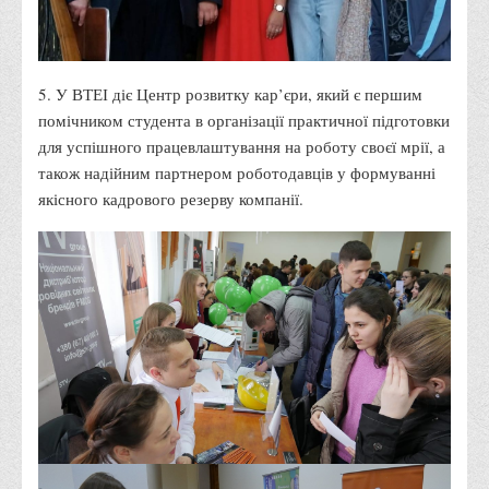
Положення "Про правила призначення академічних
стипендій"
Порядок розрахунків за договорами
5. У ВТЕІ діє Центр розвитку кар’єри, який є першим
Положення про порядок розрахунків за договорами про
помічником студента в організації практичної підготовки
навчання(підготовку) громадян України
для успішного працевлаштування на роботу своєї мрії, а
Порядок надання освітніх платних послуг
також надійним партнером роботодавців у формуванні
Перелік платних освітніх та інших послуг
якісного кадрового резерву компанії.
Путівник першокурсника
Етичний кодекс здобувача вищої освіти
IP дайджест для студентів: про захист прав інтелектуальної
власності
Система управління навчанням
Розклади, графіки
Розклад дзвінків
Розклад занять і сесій