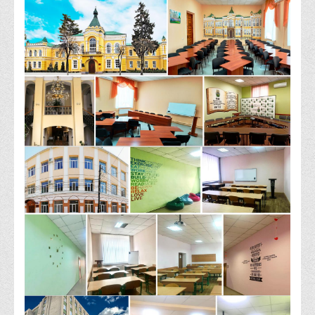
Адміністрація
Факультети
Обліково-фінансовий
Торгівлі, маркетингу та сфери обслуговування
Економіки, менеджменту та права
Кафедри
Маркетингу та реклами
Товарознавства, експертизи та торговельного
підприємництва
Туризму та готельно-ресторанної справи
Фізичного виховання та спорту
Менеджменту та публічного управління
Інноваційної економіки та цифрових технологій
Психології