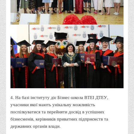
Корисні посилання
Навчально-методичний
З організації виховної та культурно-мистецької роботи
студентів
Технічних засобів навчання
Редакційно-видавничий
Центри
Розвитку кар’єри
Ресурсний центр зі сталого розвитку
Моніторингу якості освітнього процесу та інноваційного
4. На базі інституту діє Бізнес-школа ВТЕІ ДТЕУ,
розвитку
учасники якої мають унікальну можливість
Грантових проєктів
поспілкуватися та перейняти досвід в успішних
Грантові проєкти ВТЕІ ДТЕУ
бізнесменів, керівників приватних підприємств та
державних органів влади.
Підтримки технологій та інновацій (TISC)