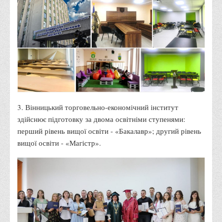
Права
Обліку та оподаткування
Фінансів
Іноземної філології та перекладу
Відділи
Реклами та зв'язків з громадськістю
Наукової роботи та міжнародної співпраці
3. Вінницький торговельно-економічний інститут
здійснює підготовку за двома освітніми ступенями:
Здобутки студентів
перший рівень вищої освіти - «Бакалавр»; другий рівень
Матеріали наукових конференцій та вебінарів
вищої освіти - «Магістр».
Міжнародна діяльність
Закордонні партнери
Програми подвійного диплому
Програми стажування (міжнародна практика)
Міжнародні проєкти