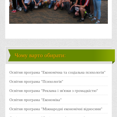
11. У ВТЕІ діють 8 спортивних секцій: баскетбол, бокс,
волейбол, легка атлетика, настільний теніс, плавання,
футбол, аеробіка, які дають змогу здобувачам вищої
освіти розвивати свої фізичні здібності.