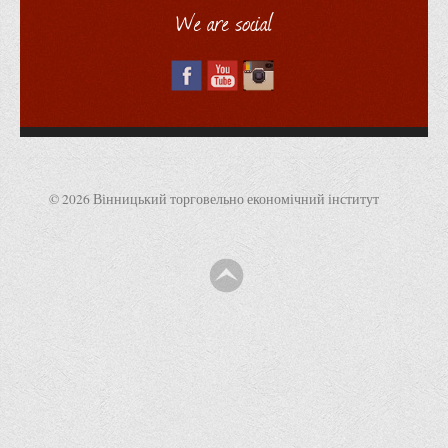
Загальний відділ: (0432) 55-04-06
vtei@vtei.edu.ua
Приймальна комісія: (0432) 55-04-05; (067)
455-04-05; (063) 055-04-05
abiturient@vtei.edu.ua
Ми в Telegram
Vinnytsia
21050, Soborna St, 87
(0432) 55-04-06
vtei@vtei.edu.ua
abiturient@vtei.edu.ua