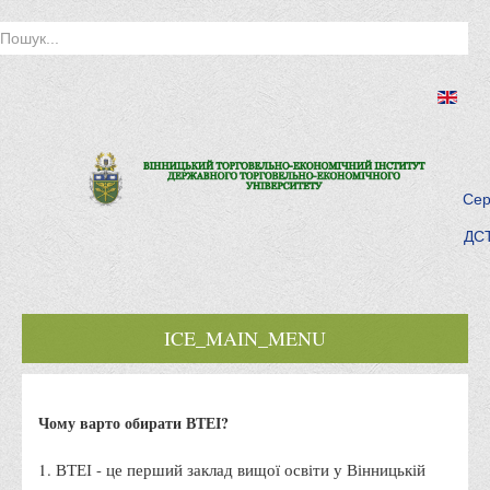
Сер
ДСТ
ICE_MAIN_MENU
Головна
Чому варто обирати ВТЕІ?
Історія інституту
Інститут сьогодні
1. ВТЕІ - це перший заклад вищої освіти у Вінницькій