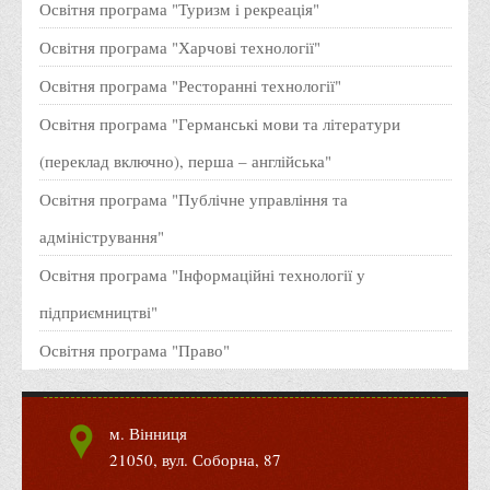
Освітня програма "Соціальне забезпечення"
Освітня програма "Облік і оподаткування"
Освітня програма: "Фінанси, банківська справа,
страхування та фондовий ринок"
Освітня програма "Менеджмент"
Освітня програма "Бізнес-адміністрування"
Освітня програма "Менеджмент зовнішньоекономічної
діяльності"
Освітня програма "Маркетинг"
Освітня програма "Логістика"
Освітня програма "Підприємництво та торгівля"
Освітня програма "Готельно-ресторанна справа"
Освітня програма "Міжнародний туристичний бізнес"