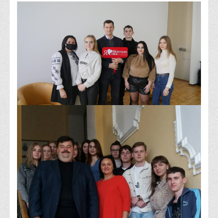
Психологічного сприяння
Бібліотека
Музей грошей
Студенту
Довідник студента
Реквізити для оплати
Права та обов'язки студентів
Інформація про гуртожитки
Положення
Положення про переведення здобувачів вищої освіти на
вакантні місця державного замовлення
Положення про старосту академічної групи
Положення про оцінювання результатів навчання
здобувачів вищої освіти