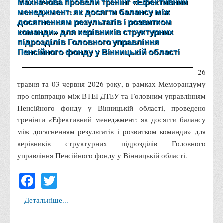
Махначова провели тренінг «Ефективний
Графіки освітнього процесу
менеджмент: як досягти балансу між
досягненням результатів і розвитком
Реєстр вибіркових дисциплін
команди» для керівників структурних
Бази практик
підрозділів Головного управління
Пенсійного фонду у Вінницькій області
Студентське наукове товариство «ВАТРА»
ТОП-20 кращих студентів
26
травня та 03 червня 2026 року, в рамках Меморандуму
ТОП-20 кращих студентів 2025
про співпрацю між ВТЕІ ДТЕУ та Головним управлінням
ТОП-20 кращих студентів 2024
Пенсійного фонду у Вінницькій області, проведено
ТОП-20 кращих студентів 2023
тренінги «Ефективний менеджмент: як досягти балансу
між досягненням результатів і розвитком команди» для
ТОП-20 кращих студентів 2022
керівників структурних підрозділів Головного
ТОП-20 кращих студентів 2021
управління Пенсійного фонду у Вінницькій області.
ТОП-20 кращих студентів 2020
Facebook
Twitter
ТОП-20 кращих студентів 2019
ТОП-20 кращих студентів 2018
Детальніше...
ТОП-20 кращих студентів 2017