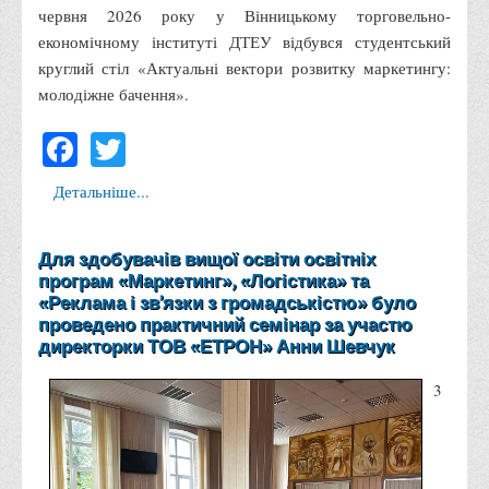
червня 2026 року у Вінницькому торговельно-
Права
економічному інституті ДТЕУ відбувся студентський
Обліку та оподаткування
круглий стіл «Актуальні вектори розвитку маркетингу:
молодіжне бачення».
Фінансів
Іноземної філології та перекладу
Facebook
Twitter
Відділи
Детальніше...
Реклами та зв'язків з громадськістю
Наукової роботи та міжнародної співпраці
Для здобувачів вищої освіти освітніх
Здобутки студентів
програм «Маркетинг», «Логістика» та
«Реклама і зв’язки з громадськістю» було
Матеріали наукових конференцій та вебінарів
проведено практичний семінар за участю
Міжнародна діяльність
директорки ТОВ «ЕТРОН» Анни Шевчук
Закордонні партнери
3
Програми подвійного диплому
Програми стажування (міжнародна практика)
Міжнародні проєкти