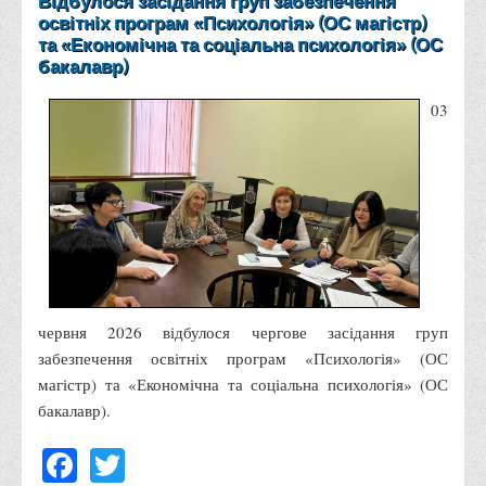
Відбулося засідання груп забезпечення
Психологічного сприяння
освітніх програм «Психологія» (ОС магістр)
та «Економічна та соціальна психологія» (ОС
Бібліотека
бакалавр)
Музей грошей
03
Студенту
Довідник студента
Реквізити для оплати
Права та обов'язки студентів
Інформація про гуртожитки
Положення
Положення про переведення здобувачів вищої освіти на
червня 2026 відбулося чергове засідання груп
забезпечення освітніх програм «Психологія» (ОС
вакантні місця державного замовлення
магістр) та «Економічна та соціальна психологія» (ОС
Положення про старосту академічної групи
бакалавр).
Положення про оцінювання результатів навчання
Facebook
Twitter
здобувачів вищої освіти