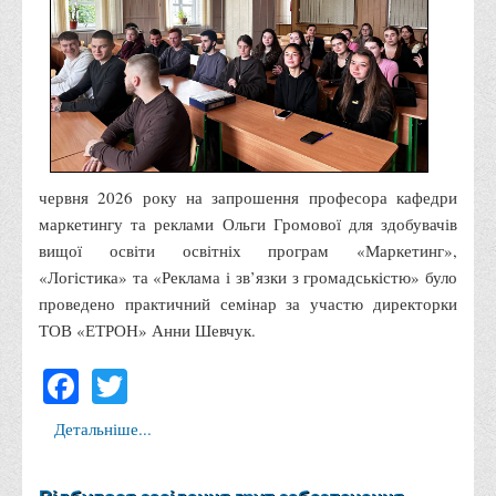
Корисні посилання
Навчально-методичний
З організації виховної та культурно-мистецької роботи
студентів
Технічних засобів навчання
Редакційно-видавничий
червня 2026 року на запрошення професора кафедри
маркетингу та реклами Ольги Громової для здобувачів
Центри
вищої освіти освітніх програм «Маркетинг»,
Розвитку кар’єри
«Логістика» та «Реклама і зв’язки з громадськістю» було
Ресурсний центр зі сталого розвитку
проведено практичний семінар за участю директорки
ТОВ «ЕТРОН» Анни Шевчук.
Моніторингу якості освітнього процесу та інноваційного
розвитку
Facebook
Twitter
Грантових проєктів
Детальніше...
Грантові проєкти ВТЕІ ДТЕУ
Підтримки технологій та інновацій (TISC)