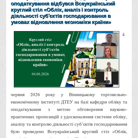
оподаткування відбувся Всеукраїнський
Правила безпечної поведінки учасників освітнього процесу в
круглий стіл «Облік, аналіз і контроль
умовах війни
діяльності суб’єктів господарювання в
умовах відновлення економіки країни»
Що можна і не можна знімати, показувати під час війни
Контакти державних та громадських організацій, які
4
допомагають тим, хто пережили сексуальне насильство,
пов'язане з конфліктом та їх родинам у Вінницькій області
10 точних фактів про наркотики. З’ясуй правду про
наркотики. Врятуй чиєсь життя
Контакти
3D тур
червня 2026 року у Вінницькому торговельно-
Екскурсія до ВТЕІ
економічному інституті ДТЕУ на базі кафедри обліку та
SEL
оподаткування з метою обговорення науково-
Smart Electronic Learning
практичних пропозицій з удосконалення системи обліку,
аналізу та контролю діяльності суб’єктів господарювання
Репозиторій
було проведено Всеукраїнський круглий стіл «Облік,
Структура