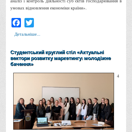
аналіз і контроль діяльності суб’єктів господарювання в
умовах відновлення економіки країни».
Адміністрація
Facebook
Twitter
Факультети
Обліково-фінансовий
Детальніше...
Торгівлі, маркетингу та сфери обслуговування
Економіки, менеджменту та права
Студентський круглий стіл «Актуальні
Кафедри
вектори розвитку маркетингу: молодіжне
бачення»
Маркетингу та реклами
Товарознавства, експертизи та торговельного
4
підприємництва
Туризму та готельно-ресторанної справи
Фізичного виховання та спорту
Менеджменту та публічного управління
Інноваційної економіки та цифрових технологій
Психології