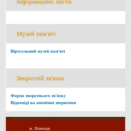
Інформаційні листи
Офіційний сайт університету
Медіа
Фотогалерея
Музей пам'яті
Відеогалерея
ВТЕІ у ЗМІ
Віртуальний музей пам'яті
Зворотній зв'язок
Форма зворотнього зв'язку
Відповіді на анонімні звернення
м. Вінниця