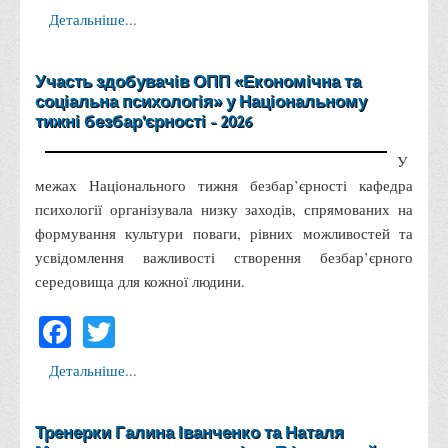
Положення "Про правила призначення академічних
Детальніше...
стипендій"
Порядок розрахунків за договорами
Участь здобувачів ОПП «Економічна та
Положення про порядок розрахунків за договорами про
соціальна психологія» у Національному
навчання(підготовку) громадян України
тижні безбар'єрності - 2026
Порядок надання освітніх платних послуг
У
Перелік платних освітніх та інших послуг
межах Національного тижня безбар’єрності кафедра
психології організувала низку заходів, спрямованих на
Путівник першокурсника
формування культури поваги, рівних можливостей та
Етичний кодекс здобувача вищої освіти
усвідомлення важливості створення безбар’єрного
IP дайджест для студентів: про захист прав інтелектуальної
середовища для кожної людини.
власності
Facebook
Twitter
Система управління навчанням
Розклади, графіки
Детальніше...
Розклад дзвінків
Розклад занять і сесій
Тренерки Галина Іванченко та Наталя