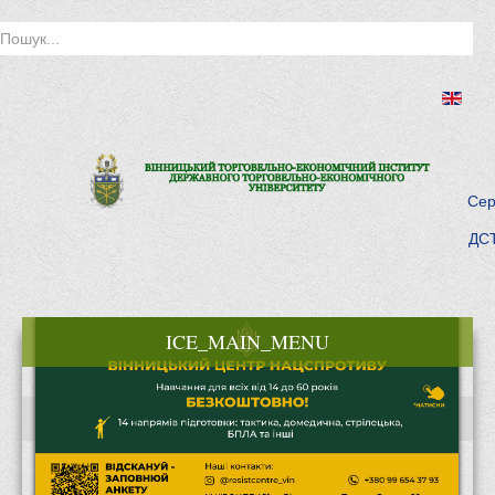
Сер
ДСТ
ICE_MAIN_MENU
Головна
Історія інституту
Інститут сьогодні