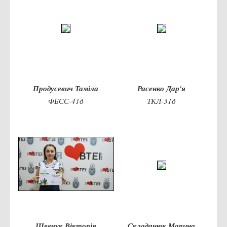
Права
Обліку та оподаткування
Фінансів
Іноземної філології та перекладу
Відділи
Продусевич Таміла
Расенко Дар'я
Реклами та зв'язків з громадськістю
ФБСС-41д
ТКЛ-31д
Наукової роботи та міжнародної співпраці
Здобутки студентів
Матеріали наукових конференцій та вебінарів
Міжнародна діяльність
Закордонні партнери
Програми подвійного диплому
Програми стажування (міжнародна практика)
Міжнародні проєкти
Шевчук Вікторія
Складанюк Марина