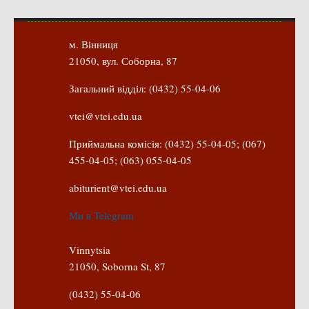
Положення "Про правила призначення академічних
стипендій"
Порядок розрахунків за договорами
м. Вінниця
21050, вул. Соборна, 87
Положення про порядок розрахунків за договорами про
навчання(підготовку) громадян України
Загальний відділ: (0432) 55-04-06
Порядок надання освітніх платних послуг
vtei@vtei.edu.ua
Перелік платних освітніх та інших послуг
Приймальна комісія: (0432) 55-04-05; (067)
Путівник першокурсника
455-04-05; (063) 055-04-05
Етичний кодекс здобувача вищої освіти
abiturient@vtei.edu.ua
IP дайджест для студентів: про захист прав інтелектуальної
власності
Ми в Telegram
Система управління навчанням
Vinnytsia
Розклади, графіки
21050, Soborna St, 87
Розклад дзвінків
(0432) 55-04-06
Розклад занять і сесій