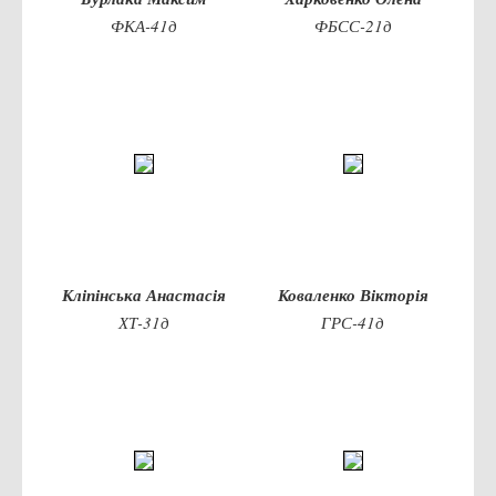
Правила безпечної поведінки учасників освітнього процесу в
ФКА-41д
ФБСС-21д
умовах війни
Що можна і не можна знімати, показувати під час війни
Контакти державних та громадських організацій, які
допомагають тим, хто пережили сексуальне насильство,
пов'язане з конфліктом та їх родинам у Вінницькій області
10 точних фактів про наркотики. З’ясуй правду про
наркотики. Врятуй чиєсь життя
Контакти
Кліпінська Анастасія
Коваленко Вікторія
3D тур
ХТ-31д
ГРС-41д
Екскурсія до ВТЕІ
SEL
Smart Electronic Learning
Репозиторій
Структура