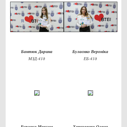
Місія та цілі
Про порядок надання публічної інформації
Публічна інформація
Заходи запобігання протиправним діям
Антикорупційні заходи
Протидія тероризму та насиллю
Бантюк Дарина
Булаєнко Вероніка
Як розпізнати глорифікацію збройної агресії РФ проти
МЗД-41д
ЕБ-41д
України та протистояти їй?
Правила безпеки під час війни
Соціальна реклама
Правила поведінки у разі виявлення вибухонебезпечних
предметів
Протидія торгівлі людьми
Дії населення в умовах надзвичайних ситуацій воєнного
характеру
Бурлака Максим
Харковенко Олена