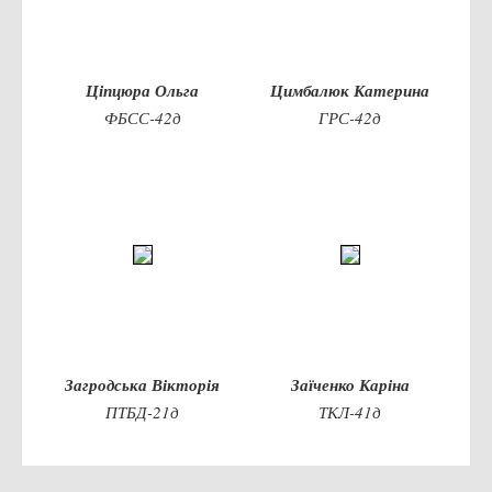
Психологічного сприяння
Бібліотека
Музей грошей
Ціпцюра Ольга
Цимбалюк Катерина
Студенту
ФБСС-42д
ГРС-42д
Довідник студента
Реквізити для оплати
Права та обов'язки студентів
Інформація про гуртожитки
Положення
Положення про переведення здобувачів вищої освіти на
вакантні місця державного замовлення
Загродська Вікторія
Заїченко Каріна
Положення про старосту академічної групи
ПТБД-21д
ТКЛ-41д
Положення про оцінювання результатів навчання
здобувачів вищої освіти