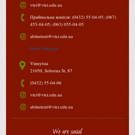
vtei@vtei.edu.ua
Що можна і не можна знімати, показувати під час війни
Контакти державних та громадських організацій, які
Приймальна комісія: (0432) 55-04-05; (067)
допомагають тим, хто пережили сексуальне насильство,
455-04-05; (063) 055-04-05
пов'язане з конфліктом та їх родинам у Вінницькій області
abiturient@vtei.edu.ua
10 точних фактів про наркотики. З’ясуй правду про
Ми в Telegram
наркотики. Врятуй чиєсь життя
Контакти
Vinnytsia
3D тур
21050, Soborna St, 87
Екскурсія до ВТЕІ
(0432) 55-04-06
SEL
vtei@vtei.edu.ua
Smart Electronic Learning
Репозиторій
abiturient@vtei.edu.ua
Структура
We are social
Адміністрація