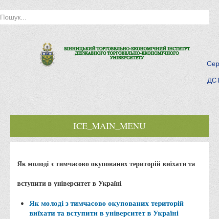
Сер
ДСТ
ICE_MAIN_MENU
Головна
Як молоді з тимчасово окупованих територій виїхати та
Історія інституту
Інститут сьогодні
вступити в університет в Україні
Місія та цілі
Як молоді з тимчасово окупованих територій
Про порядок надання публічної інформації
виїхати та вступити в університет в Україні