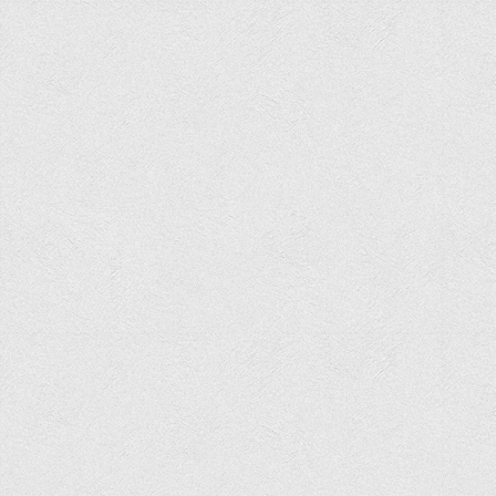
Обліку та оподаткування
Фінансів
Іноземної філології та перекладу
Відділи
Реклами та зв'язків з громадськістю
Наукової роботи та міжнародної співпраці
Здобутки студентів
Матеріали наукових конференцій та вебінарів
Міжнародна діяльність
Закордонні партнери
Програми подвійного диплому
Програми стажування (міжнародна практика)
Міжнародні проєкти
Корисні посилання