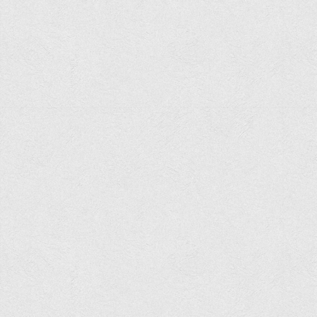
Навчально-методичний
З організації виховної та культурно-мистецької роботи
студентів
Технічних засобів навчання
Редакційно-видавничий
Центри
Розвитку кар’єри
Ресурсний центр зі сталого розвитку
Моніторингу якості освітнього процесу та інноваційного
розвитку
Грантових проєктів
Грантові проєкти ВТЕІ ДТЕУ
Підтримки технологій та інновацій (TISC)
Психологічного сприяння
Бібліотека