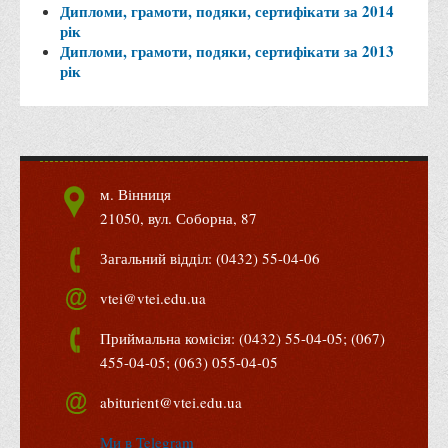
Дипломи, грамоти, подяки, сертифікати за 2014
Правила безпечної поведінки учасників освітнього процесу в
рік
умовах війни
Дипломи, грамоти, подяки, сертифікати за 2013
рік
Що можна і не можна знімати, показувати під час війни
Контакти державних та громадських організацій, які
допомагають тим, хто пережили сексуальне насильство,
пов'язане з конфліктом та їх родинам у Вінницькій області
10 точних фактів про наркотики. З’ясуй правду про
м. Вінниця
наркотики. Врятуй чиєсь життя
21050, вул. Соборна, 87
Контакти
Загальний відділ: (0432) 55-04-06
3D тур
vtei@vtei.edu.ua
Екскурсія до ВТЕІ
Приймальна комісія: (0432) 55-04-05; (067)
SEL
455-04-05; (063) 055-04-05
Smart Electronic Learning
abiturient@vtei.edu.ua
Репозиторій
Структура
Ми в Telegram