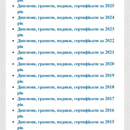
Місія та цілі
Дипломи, грамоти, подяки, сертифікати за 2025
Про порядок надання публічної інформації
рік
Дипломи, грамоти, подяки, сертифікати за 2024
Публічна інформація
рік
Дипломи, грамоти, подяки, сертифікати за 2023
Заходи запобігання протиправним діям
рік
Антикорупційні заходи
Дипломи, грамоти, подяки, сертифікати за 2022
рік
Протидія тероризму та насиллю
Дипломи, грамоти, подяки, сертифікати за 2021
рік
Як розпізнати глорифікацію збройної агресії РФ проти
Дипломи, грамоти, подяки, сертифікати за 2020
України та протистояти їй?
рік
Правила безпеки під час війни
Дипломи, грамоти, подяки, сертифікати за 2019
рік
Соціальна реклама
Дипломи, грамоти, подяки, сертифікати за 2018
рік
Правила поведінки у разі виявлення вибухонебезпечних
Дипломи, грамоти, подяки, сертифікати за 2017
предметів
рік
Протидія торгівлі людьми
Дипломи, грамоти, подяки, сертифікати за 2016
рік
Дії населення в умовах надзвичайних ситуацій воєнного
Дипломи, грамоти, подяки, сертифікати за 2015
характеру
рік