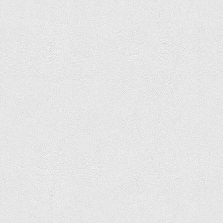
Корисні посилання
Навчально-методичний
З організації виховної та культурно-мистецької роботи
студентів
Технічних засобів навчання
Редакційно-видавничий
Центри
Розвитку кар’єри
Ресурсний центр зі сталого розвитку
Моніторингу якості освітнього процесу та інноваційного
розвитку
Грантових проєктів
Грантові проєкти ВТЕІ ДТЕУ
Підтримки технологій та інновацій (TISC)