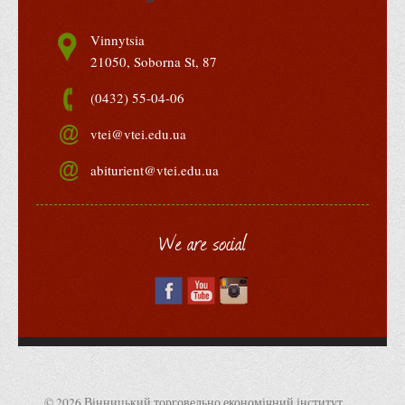
Адміністрація
Vinnytsia
Факультети
21050, Soborna St, 87
Обліково-фінансовий
(0432) 55-04-06
Торгівлі, маркетингу та сфери обслуговування
vtei@vtei.edu.ua
Економіки, менеджменту та права
abiturient@vtei.edu.ua
Кафедри
Маркетингу та реклами
Товарознавства, експертизи та торговельного
We are social
підприємництва
Туризму та готельно-ресторанної справи
Фізичного виховання та спорту
Менеджменту та публічного управління
Інноваційної економіки та цифрових технологій
Психології
© 2026 Вінницький торговельно економічний інститут