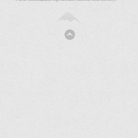
Права
Обліку та оподаткування
Фінансів
Іноземної філології та перекладу
Відділи
Реклами та зв'язків з громадськістю
Наукової роботи та міжнародної співпраці
Здобутки студентів
Матеріали наукових конференцій та вебінарів
Міжнародна діяльність
Закордонні партнери
Програми подвійного диплому
Програми стажування (міжнародна практика)
Міжнародні проєкти