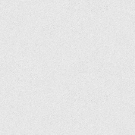
Психологічного сприяння
Бібліотека
Музей грошей
Студенту
Довідник студента
Реквізити для оплати
Права та обов'язки студентів
Інформація про гуртожитки
Положення
Положення про переведення здобувачів вищої освіти на
вакантні місця державного замовлення
Положення про старосту академічної групи
Положення про оцінювання результатів навчання
здобувачів вищої освіти