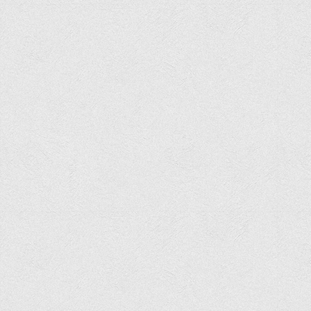
Офіційний сайт університету
Медіа
Фотогалерея
Відеогалерея
ВТЕІ у ЗМІ