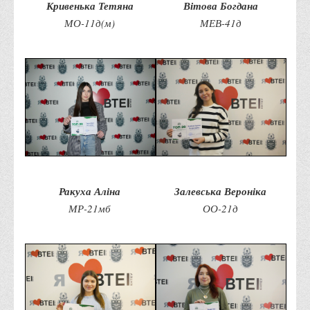
Кривенька Тетяна
Вітова Богдана
Правила безпечної поведінки учасників освітнього процесу в
МО-11д(м)
МЕВ-41д
умовах війни
Що можна і не можна знімати, показувати під час війни
Контакти державних та громадських організацій, які
допомагають тим, хто пережили сексуальне насильство,
пов'язане з конфліктом та їх родинам у Вінницькій області
10 точних фактів про наркотики. З’ясуй правду про
наркотики. Врятуй чиєсь життя
Контакти
Ракуха Аліна
Залевська Вероніка
3D тур
МР-21мб
ОО-21д
Екскурсія до ВТЕІ
SEL
Smart Electronic Learning
Репозиторій
Структура