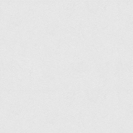
Програми вступних випробувань
Перелік предметних тестів єдиного вступного фахового
випробування для вступу для здобуття ступеня магістра на
основі НРК6, НРК7
Положення про організацію та проведення вступних
випробувань
Відеозаписи вступних випробувань
Вступникам з ТОТ
Як обрати спеціальність: 10 порад вступникам
Ми в Telegram
Життя інституту
Рада студентського самоврядування
Студентський туристичний клуб "Way to Freedom"
Студентське наукове товариство «ВАТРА»