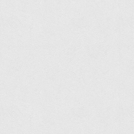
Вступнику
Чому варто обирати ВТЕІ?
Етапи вступної кампанії 2026
Перелік спеціальностей, освітніх програм
Перелік документів
Обсяги державного замовлення
Розклади проведення вступних випробувань та співбесід
Розмір плати за надання освітніх послуг на 2026-2027 н.р.
Приймальна комісія
Положення про приймальну комісію
Положення про апеляційну комісію
Рішення приймальної комісії
Порядок прийому
Правила прийому на навчання