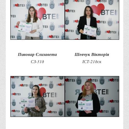
Місія та цілі
Про порядок надання публічної інформації
Публічна інформація
Заходи запобігання протиправним діям
Антикорупційні заходи
Протидія тероризму та насиллю
Пивовар Єлизавета
Шевчук Вікторія
Як розпізнати глорифікацію збройної агресії РФ проти
СЗ-31д
ІСТ-21дск
України та протистояти їй?
Правила безпеки під час війни
Соціальна реклама
Правила поведінки у разі виявлення вибухонебезпечних
предметів
Протидія торгівлі людьми
Дії населення в умовах надзвичайних ситуацій воєнного
характеру