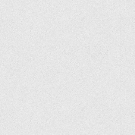
Асоціація випускників та друзів
Анкета випускника 2020-2026 років
Анкета випускника минулих років
Первинна профспілкова організація
Бізнес-школа
Юридична клініка
Наші досягнення
Літературна сторінка
ВТЕІ волонтерить
ДТЕУ
Історія та місія університету
Структура університету
Адміністрація університету
Університет в рейтингах ЗВО України