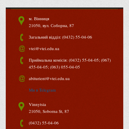
Положення "Про правила призначення академічних
стипендій"
Порядок розрахунків за договорами
м. Вінниця
21050, вул. Соборна, 87
Положення про порядок розрахунків за договорами про
навчання(підготовку) громадян України
Загальний відділ: (0432) 55-04-06
Порядок надання освітніх платних послуг
vtei@vtei.edu.ua
Перелік платних освітніх та інших послуг
Приймальна комісія: (0432) 55-04-05; (067)
Путівник першокурсника
455-04-05; (063) 055-04-05
Етичний кодекс здобувача вищої освіти
abiturient@vtei.edu.ua
IP дайджест для студентів: про захист прав інтелектуальної
власності
Ми в Telegram
Система управління навчанням
Vinnytsia
Розклади, графіки
21050, Soborna St, 87
Розклад дзвінків
(0432) 55-04-06
Розклад занять і сесій