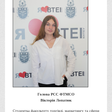
Графіки освітнього процесу
Реєстр вибіркових дисциплін
Бази практик
Студентське наукове товариство «ВАТРА»
ТОП-20 кращих студентів
ТОП-20 кращих студентів 2025
ТОП-20 кращих студентів 2024
ТОП-20 кращих студентів 2023
ТОП-20 кращих студентів 2022
ТОП-20 кращих студентів 2021
ТОП-20 кращих студентів 2020
ТОП-20 кращих студентів 2019
Голова РСС ФТМСО
ТОП-20 кращих студентів 2018
Вікторія Лопатюк
ТОП-20 кращих студентів 2017
Студентка факультету торгівлі, маркетингу та сфери