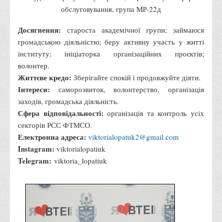
Вступнику
обслуговування, група МР-22д
Чому варто обирати ВТЕІ?
Досягнення:
староста академічної групи; займаюся
громадською діяльністю; беру активну участь у житті
Етапи вступної кампанії 2026
інституту; ініціаторка організаційних проєктів;
Перелік спеціальностей, освітніх програм
волонтер.
Перелік документів
Життєве кредо:
Зберігайте спокій і продовжуйте діяти.
Інтереси:
саморозвиток, волонтерство, організація
Обсяги державного замовлення
заходів, громадська діяльність.
Розклади проведення вступних випробувань та співбесід
Сфера відповідальності:
організація та контроль усіх
Розмір плати за надання освітніх послуг на 2026-2027 н.р.
секторів РСС ФТМСО.
Електронна адреса:
viktorialopatuk2@gmail.com
Приймальна комісія
Instagram:
viktorialopatiuk
Положення про приймальну комісію
Telegram:
viktoria_lopatiuk
Положення про апеляційну комісію
Рішення приймальної комісії
Порядок прийому
Правила прийому на навчання