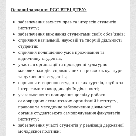
Правила безпечної поведінки учасників освітнього процесу в
Основні завдання РСС ВТЕІ ДТЕУ:
умовах війни
забезпечення захисту прав та інтересів студентів
Що можна і не можна знімати, показувати під час війни
інституту;
Контакти державних та громадських організацій, які
забезпечення виконання студентами своїх обов’язків;
сприяння навчальній, науковій та творчій діяльності
допомагають тим, хто пережили сексуальне насильство,
студентів;
пов'язане з конфліктом та їх родинам у Вінницькій області
сприяння поліпшенню умов проживання та
10 точних фактів про наркотики. З’ясуй правду про
відпочинку студентів;
участь в організації та проведенні культурно-
наркотики. Врятуй чиєсь життя
масових заходів, спрямованих на розвиток культури
Контакти
та духовності студентів;
сприяння створенню студентських гуртків, клубів за
3D тур
інтересами та координація їх діяльності;
Екскурсія до ВТЕІ
узагальнення та поширення досвіду роботи
самоврядних студентських організацій інституту,
SEL
правове та методичне забезпечення діяльності
органів студентського самоврядування факультетів
Smart Electronic Learning
інституту;
Репозиторій
забезпечення участі студентів у реалізації державної
молодіжної політики;
Структура