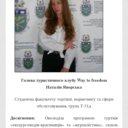
Офіційний сайт університету
Медіа
Фотогалерея
Відеогалерея
ВТЕІ у ЗМІ
Голова туристичного клубу Way to freedom
Наталія Яворська
Студентка факультету торгівлі, маркетингу та сфери
обслуговування, група Т-31д
Досягнення:
Оволоділа програмою гуртків
«екскурсоводів-краєзнавців» та «журналістика», склала