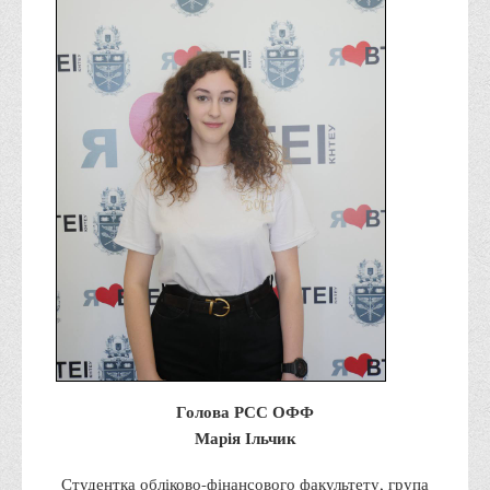
Психологічного сприяння
Бібліотека
Музей грошей
Студенту
Довідник студента
Реквізити для оплати
Права та обов'язки студентів
Інформація про гуртожитки
Положення
Положення про переведення здобувачів вищої освіти на
вакантні місця державного замовлення
Положення про старосту академічної групи
Голова РСС ОФФ
Положення про оцінювання результатів навчання
Марія Ільчик
здобувачів вищої освіти
Студентка обліково-фінансового факультету, група