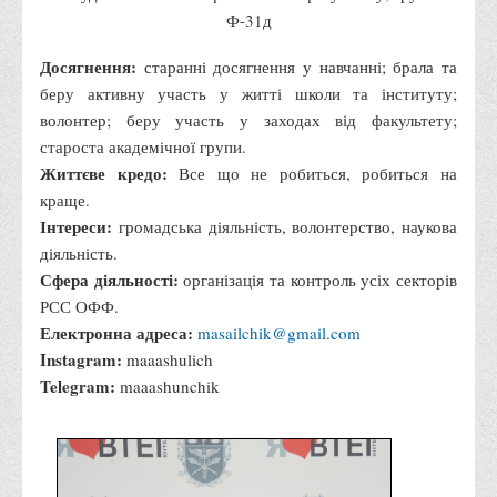
Положення "Про правила призначення академічних
Ф-31д
стипендій"
Досягнення:
старанні досягнення у навчанні; брала та
Порядок розрахунків за договорами
беру активну участь у житті школи та інституту;
Положення про порядок розрахунків за договорами про
волонтер; беру участь у заходах від факультету;
навчання(підготовку) громадян України
староста академічної групи.
Порядок надання освітніх платних послуг
Життєве кредо:
Все що не робиться, робиться на
краще.
Перелік платних освітніх та інших послуг
Інтереси:
громадська діяльність, волонтерство, наукова
Путівник першокурсника
діяльність.
Етичний кодекс здобувача вищої освіти
Сфера діяльності:
організація та контроль усіх секторів
РСС ОФФ.
IP дайджест для студентів: про захист прав інтелектуальної
Електронна адреса:
masailchik@gmail.com
власності
Instagram:
maaashulich
Система управління навчанням
Telegram:
maaashunchik
Розклади, графіки
Розклад дзвінків
Розклад занять і сесій