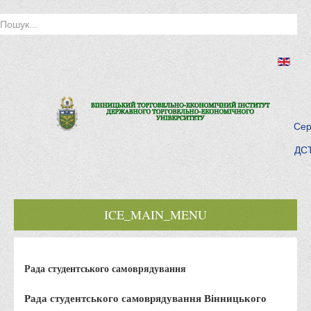
Сер
ДСТ
ICE_MAIN_MENU
Головна
Рада студентського самоврядування
Історія інституту
Інститут сьогодні
Рада студентського самоврядування Вінницького