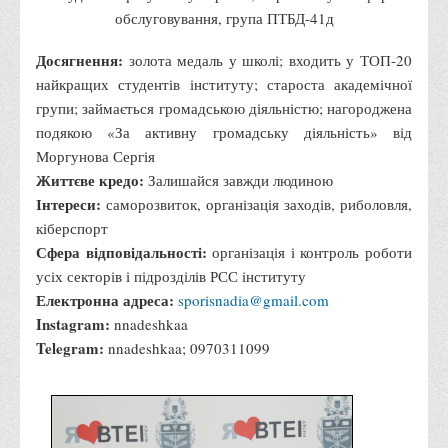
обслуговування, група ПТБД-41д
Корисні посилання
Навчально-методичний
Досягнення:
золота медаль у школі; входить у ТОП-20
найкращих студентів інституту; староста академічної
З організації виховної та культурно-мистецької роботи
групи; займається громадською діяльністю; нагороджена
студентів
подякою «За активну громадську діяльність» від
Технічних засобів навчання
Моргунова Сергія
Редакційно-видавничий
Життєве кредо:
Залишайся завжди людиною
Інтереси:
саморозвиток, організація заходів, риболовля,
Центри
кіберспорт
Розвитку кар’єри
Сфера відповідальності:
організація і контроль роботи
Ресурсний центр зі сталого розвитку
усіх секторів і підрозділів РСС інституту
Електронна адреса:
sporisnadia@gmail.com
Моніторингу якості освітнього процесу та інноваційного
Instagram:
nnadeshkaa
розвитку
Telegram:
nnadeshkaa; 0970311099
Грантових проєктів
Грантові проєкти ВТЕІ ДТЕУ
Підтримки технологій та інновацій (TISC)