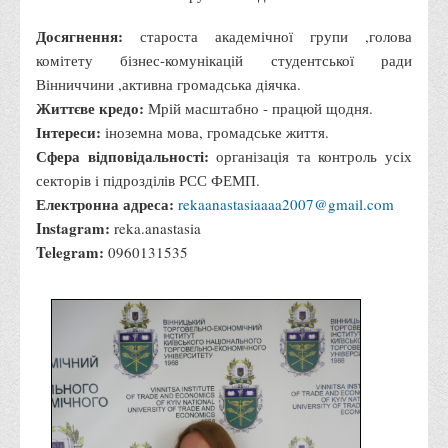
Асоціація випускників та друзів
Досягнення:
староста академічної групи ,голова
Анкета випускника 2020-2026 років
комітету бізнес-комунікацій студентської ради
Анкета випускника минулих років
Вінниччини ,активна громадська діячка.
Життєве кредо:
Первинна профспілкова організація
Мрій масштабно - працюй щодня.
Інтереси:
іноземна мова, громадське життя.
Бізнес-школа
Сфера відповідальності:
організація та контроль усіх
Юридична клініка
секторів і підрозділів РСС ФЕМП.
Електронна адреса:
Наші досягнення
rekaanastasiaaaa2007@gmail.com
Instagram:
reka.anastasia
Літературна сторінка
Telegram:
0960131535
ВТЕІ волонтерить
ДТЕУ
Історія та місія університету
Структура університету
Адміністрація університету
Університет в рейтингах ЗВО України