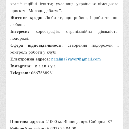
кваліфікаційні іспити; учасниця українсько-німецького
проєкту “Молодь дебатує”.
Життєве кредо:
Люби те, що робиш, і роби те, що
любиш.
Інтереси:
хореографія, огранізаційна діяльність,
подорожі.
Сфера відповідальності:
створення подорожей і
контроль роботи у клубі.
Електронна адреса:
natalina7yavor@gmail.com
Instagram:
_n.a.t.u.s.y.a
Telegram:
0667888981
Поштова адреса:
21000 м. Вінниця, вул. Соборна, 87
Робочий телефон:
(0432) 55 04 00