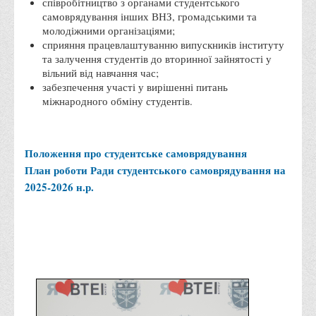
співробітництво з органами студентського
самоврядування інших ВНЗ, громадськими та
Адміністрація
молодіжними організаціями;
Факультети
сприяння працевлаштуванню випускників інституту
та залучення студентів до вторинної зайнятості у
Обліково-фінансовий
вільний від навчання час;
забезпечення участі у вирішенні питань
Торгівлі, маркетингу та сфери обслуговування
міжнародного обміну студентів.
Економіки, менеджменту та права
Кафедри
Положення про студентське самоврядування
Маркетингу та реклами
План роботи Ради студентського самоврядування на
Товарознавства, експертизи та торговельного
2025-2026 н.р.
підприємництва
Туризму та готельно-ресторанної справи
Фізичного виховання та спорту
Менеджменту та публічного управління
Інноваційної економіки та цифрових технологій
Психології