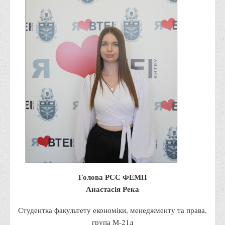
Програми вступних випробувань
Перелік предметних тестів єдиного вступного фахового
випробування для вступу для здобуття ступеня магістра на
основі НРК6, НРК7
Положення про організацію та проведення вступних
випробувань
Відеозаписи вступних випробувань
Вступникам з ТОТ
Як обрати спеціальність: 10 порад вступникам
Ми в Telegram
Життя інституту
Голова РСС ФЕМП
Рада студентського самоврядування
Анастасія Река
Студентський туристичний клуб "Way to Freedom"
Студентка факультету економіки, менеджменту та права,
Студентське наукове товариство «ВАТРА»
група М-21д