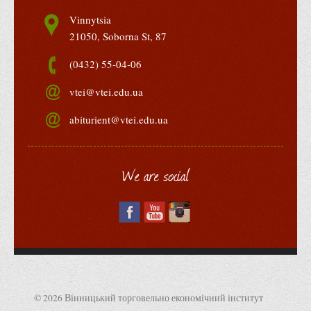
Vinnytsia
21050, Soborna St, 87
(0432) 55-04-06
vtei@vtei.edu.ua
abiturient@vtei.edu.ua
We are social
© 2026 Вінницький торговельно економічний інститут