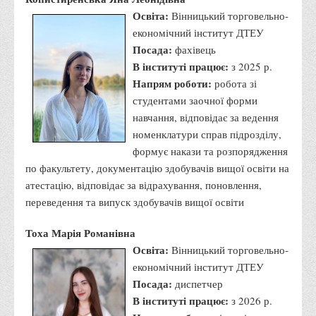
Положення "Про правила призначення академічних
Освіта:
Вінницький торговельно-
стипендій"
економічний інститут ДТЕУ
Порядок розрахунків за договорами
Посада:
фахівець
Положення про порядок розрахунків за договорами про
В інституті працює:
з 2025 р.
Напрям роботи:
навчання(підготовку) громадян України
робота зі
студентами заочної форми
Порядок надання освітніх платних послуг
навчання, відповідає за ведення
Перелік платних освітніх та інших послуг
номенклатури справ підрозділу,
Путівник першокурсника
формує накази та розпорядження
по факультету, документацію здобувачів вищої освіти на
Етичний кодекс здобувача вищої освіти
атестацію, відповідає за відрахування, поновлення,
IP дайджест для студентів: про захист прав інтелектуальної
переведення та випуск здобувачів вищої освіти
власності
Тоха Марія Романівна
Система управління навчанням
Освіта:
Вінницький торговельно-
Розклади, графіки
економічний інститут ДТЕУ
Розклад дзвінків
Посада:
диспетчер
В інституті працює:
з 2026 р.
Розклад занять і сесій