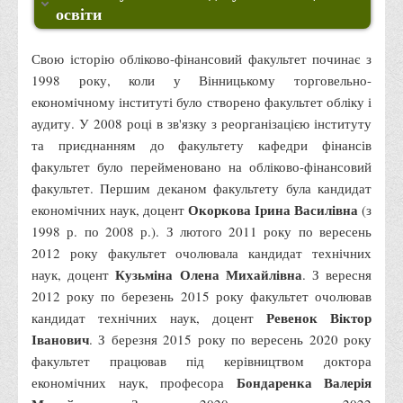
Місія та цілі
освіти
Про порядок надання публічної інформації
Свою історію обліково-фінансовий факультет починає з
Публічна інформація
1998 року, коли у Вінницькому торговельно-
Заходи запобігання протиправним діям
економічному інституті було створено факультет обліку і
Антикорупційні заходи
аудиту. У 2008 році в зв'язку з реорганізацією інституту
та приєднанням до факультету кафедри фінансів
Протидія тероризму та насиллю
факультет було перейменовано на обліково-фінансовий
Як розпізнати глорифікацію збройної агресії РФ проти
факультет. Першим деканом факультету була кандидат
України та протистояти їй?
Окоркова Ірина Василівна
економічних наук, доцент
(з
Правила безпеки під час війни
1998 р. по 2008 р.). З лютого 2011 року по вересень
2012 року факультет очолювала кандидат технічних
Соціальна реклама
Кузьміна Олена Михайлівна
наук, доцент
. З вересня
Правила поведінки у разі виявлення вибухонебезпечних
2012 року по березень 2015 року факультет очолював
предметів
Ревенок Віктор
кандидат технічних наук, доцент
Іванович
Протидія торгівлі людьми
. З березня 2015 року по вересень 2020 року
факультет працював під керівництвом доктора
Дії населення в умовах надзвичайних ситуацій воєнного
Бондаренка Валерія
економічних наук, професора
характеру