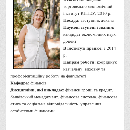
торговельно-економічний
Корисні посилання
інститут КНТЕУ, 2010 р.
Навчально-методичний
Посада:
заступник декана
З організації виховної та культурно-мистецької роботи
Наукові ступені і звання:
студентів
кандидат економічних наук,
доцент
Технічних засобів навчання
В інституті працює:
з 2014
Редакційно-видавничий
р.
Центри
Напрям роботи:
координує
навчальну, виховну та
Розвитку кар’єри
профорієнтаційну роботу на факультеті
Ресурсний центр зі сталого розвитку
Кафедра:
фінансів
Моніторингу якості освітнього процесу та інноваційного
Дисципліни, які викладає:
фінанси гроші та кредит,
розвитку
банківський менеджмент, фінансова система, фінансова
етика та соціальна відповідальність, управління
Грантових проєктів
особистими фінансами
Грантові проєкти ВТЕІ ДТЕУ
Підтримки технологій та інновацій (TISC)