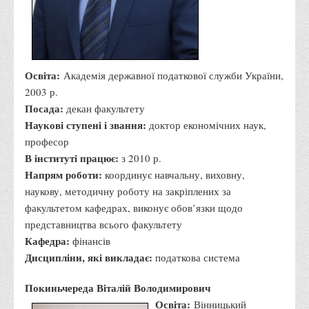
Адміністрація
Факультети
Обліково-фінансовий
Освіта:
Академія державної податкової служби України,
Торгівлі, маркетингу та сфери обслуговування
2003 р.
Посада:
декан факультету
Економіки, менеджменту та права
Наукові ступені і звання:
доктор економічних наук,
Кафедри
професор
Маркетингу та реклами
В інституті працює:
з 2010 р.
Напрям роботи:
координує навчальну, виховну,
Товарознавства, експертизи та торговельного
наукову, методичну роботу на закріплених за
підприємництва
факультетом кафедрах, виконує обов’язки щодо
Туризму та готельно-ресторанної справи
представництва всього факультету
Фізичного виховання та спорту
Кафедра:
фінансів
Дисципліни, які викладає:
податкова система
Менеджменту та публічного управління
Інноваційної економіки та цифрових технологій
Покиньчереда Віталій Володимирович
Психології
Освіта:
Вінницький