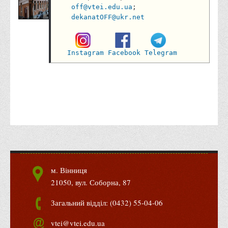
off@vtei.edu.ua
; 

Вступнику
dekanatOFF@ukr.net
Чому варто обирати ВТЕІ?
Етапи вступної кампанії 2026
Instagram
Facebook
Telegram
Перелік спеціальностей, освітніх програм
Перелік документів
Обсяги державного замовлення
Розклади проведення вступних випробувань та співбесід
Розмір плати за надання освітніх послуг на 2026-2027 н.р.
Приймальна комісія
Положення про приймальну комісію
м. Вінниця
Положення про апеляційну комісію
21050, вул. Соборна, 87
Рішення приймальної комісії
Загальний відділ: (0432) 55-04-06
Порядок прийому
vtei@vtei.edu.ua
Правила прийому на навчання