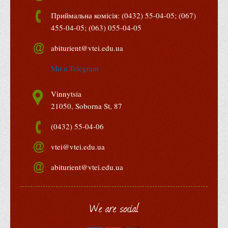
Програми вступних випробувань
Приймальна комісія: (0432) 55-04-05; (067)
455-04-05; (063) 055-04-05
Перелік предметних тестів єдиного вступного фахового
випробування для вступу для здобуття ступеня магістра на
abiturient@vtei.edu.ua
основі НРК6, НРК7
Ми в Telegram
Положення про організацію та проведення вступних
випробувань
Vinnytsia
Відеозаписи вступних випробувань
21050, Soborna St, 87
Вступникам з ТОТ
(0432) 55-04-06
Як обрати спеціальність: 10 порад вступникам
vtei@vtei.edu.ua
Ми в Telegram
Життя інституту
abiturient@vtei.edu.ua
Рада студентського самоврядування
Студентський туристичний клуб "Way to Freedom"
We are social
Студентське наукове товариство «ВАТРА»