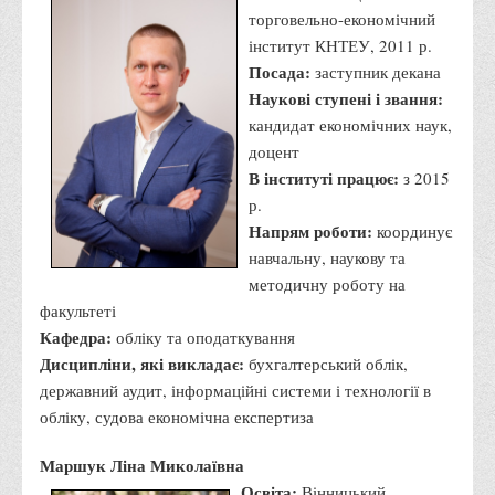
торговельно-економічний
Права
інститут КНТЕУ, 2011 р.
Обліку та оподаткування
Посада:
заступник декана
Фінансів
Наукові ступені і звання:
кандидат економічних наук,
Іноземної філології та перекладу
доцент
Відділи
В інституті працює:
з 2015
Реклами та зв'язків з громадськістю
р.
Напрям роботи:
координує
Наукової роботи та міжнародної співпраці
навчальну, наукову та
Здобутки студентів
методичну роботу на
Матеріали наукових конференцій та вебінарів
факультеті
Кафедра:
обліку та оподаткування
Міжнародна діяльність
Дисципліни, які викладає:
бухгалтерський облік,
Закордонні партнери
державний аудит, інформаційні системи і технології в
Програми подвійного диплому
обліку, судова економічна експертиза
Програми стажування (міжнародна практика)
Маршук Ліна Миколаївна
Міжнародні проєкти
Освіта:
Вінницький