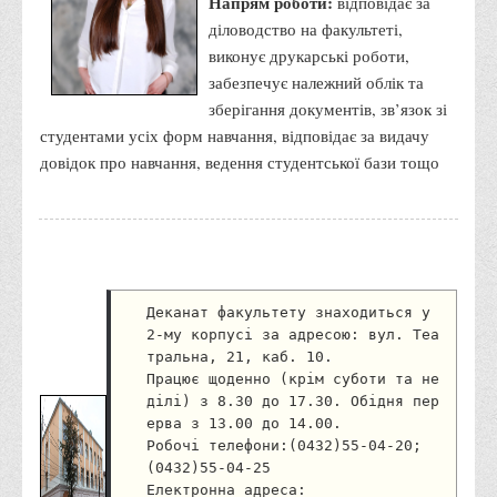
Напрям роботи:
відповідає за
Графіки освітнього процесу
діловодство на факультеті,
Реєстр вибіркових дисциплін
виконує друкарські роботи,
забезпечує належний облік та
Бази практик
зберігання документів, зв’язок зі
Студентське наукове товариство «ВАТРА»
студентами усіх форм навчання, відповідає за видачу
ТОП-20 кращих студентів
довідок про навчання, ведення студентської бази тощо
ТОП-20 кращих студентів 2025
ТОП-20 кращих студентів 2024
ТОП-20 кращих студентів 2023
ТОП-20 кращих студентів 2022
Деканат факультету знаходиться у 
ТОП-20 кращих студентів 2021
2-му корпусі за адресою: вул. Теа
тральна, 21, каб. 10.
ТОП-20 кращих студентів 2020
Працює щоденно (крім суботи та не
ділі) з 8.30 до 17.30. Обідня пер
ТОП-20 кращих студентів 2019
ерва з 13.00 до 14.00.
ТОП-20 кращих студентів 2018
Робочі телефони:(0432)55-04-20; 
(0432)55-04-25
ТОП-20 кращих студентів 2017
Електронна адреса: 
