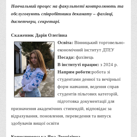
Психологічного сприяння
Навчальний процес на факультеті контролюють та
Бібліотека
обслуговують співробітники деканату – фахівці,
диспетчери, секретарі.
Музей грошей
Студенту
Скаженюк Дарія Олегівна
Освіта:
Вінницький торговельно-
Довідник студента
економічний інститут ДТЕУ
Реквізити для оплати
Посада:
фахівець
В інституті працює:
Права та обов'язки студентів
з 2024 р.
Напрям роботи:
робота зі
Інформація про гуртожитки
студентами денної та вечірньої
Положення
форм навчання, ведення справ
Положення про переведення здобувачів вищої освіти на
студентів пільгових категорій,
підготовка документації для
вакантні місця державного замовлення
призначення академічних стипендій, відповідає за
Положення про старосту академічної групи
відрахування, поновлення, переведення та випуск
Положення про оцінювання результатів навчання
здобувачів вищої освіти
здобувачів вищої освіти
Копистиренська Яна Леонідівна