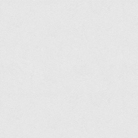
Офіційний сайт університету
Медіа
Фотогалерея
Відеогалерея
ВТЕІ у ЗМІ