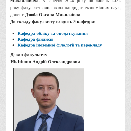
Михайловича
. З вересня 2020 року по липень 2022
Правила безпечної поведінки учасників освітнього процесу в
року факультет очолювала кандидат економічних наук,
умовах війни
Дзюба Оксана Миколаївна
доцент
До складу факультету входить 3 кафедри:
Що можна і не можна знімати, показувати під час війни
Контакти державних та громадських організацій, які
Кафедра
обліку та оподаткування
допомагають тим, хто пережили сексуальне насильство,
Кафедра
фінансів
Кафедра
іноземної філології та перекладу
пов'язане з конфліктом та їх родинам у Вінницькій області
Декан факультету
10 точних фактів про наркотики. З’ясуй правду про
Нікітішин Андрій Олександрович
наркотики. Врятуй чиєсь життя
Контакти
3D тур
Екскурсія до ВТЕІ
SEL
Smart Electronic Learning
Репозиторій
Структура