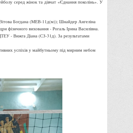
ейболу серед жінок та дівчат «Єднання поколінь». У
Вітова Богдана (МЕВ-11д(м)); Шнайдер Ангеліна
ри фізичного виховання - Рогаль Ірина Василівна.
ДТЕУ - Вижга Діана (СЗ-31д). За результатами
ртивних успіхів у майбутньому під мирним небом