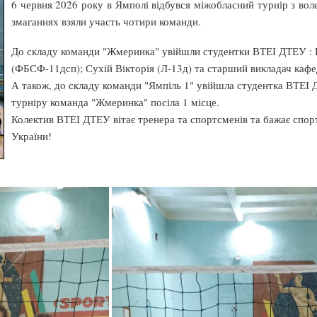
6 червня 2026 року в Ямполі відбувся міжобласний турнір з вол
змаганнях взяли участь чотири команди.
До складу команди "Жмеринка" увійшли студентки ВТЕІ ДТЕУ : 
(ФБСФ-11дсп); Сухій Вікторія (Л-13д) та старший викладач кафед
А також, до складу команди "Ямпіль 1" увійшла студентка ВТЕІ 
турніру команда "Жмеринка" посіла 1 місце.
Колектив ВТЕІ ДТЕУ вітає тренера та спортсменів та бажає спо
України!