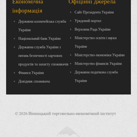
Економічна
Офіційні джерела
Психологічного сприяння
інформація
Сайт Президента України
Бібліотека
Урядовий портал
Державна казначейська служба
Музей грошей
Верховна Рада України
України
Студенту
Міністерство освіти і науки
Національний банк України
Довідник студента
України
Державна служба України з
Реквізити для оплати
Міністерство економіки України
питань безпечності харчових
Міністерство фінансів України
Права та обов'язки студентів
продуктів та захисту споживачів
Державна податкова служба
Фінанси України
Інформація про гуртожитки
України
Довідник споживача
Положення
Положення про переведення здобувачів вищої освіти на
вакантні місця державного замовлення
Положення про старосту академічної групи
© 2026 Вінницький торговельно економічний інститут
Положення про оцінювання результатів навчання
здобувачів вищої освіти