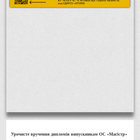
Місія та цілі
Про порядок надання публічної інформації
Публічна інформація
Заходи запобігання протиправним діям
Антикорупційні заходи
Протидія тероризму та насиллю
Як розпізнати глорифікацію збройної агресії РФ проти
України та протистояти їй?
Правила безпеки під час війни
Соціальна реклама
Правила поведінки у разі виявлення вибухонебезпечних
предметів
Протидія торгівлі людьми
Дії населення в умовах надзвичайних ситуацій воєнного
Урочисте вручення дипломів випускникам ОС «Магістр»
характеру