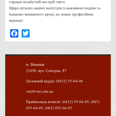
справді незабутній настрій свята.
Права
Щиро вітаємо наших магістрів із важливою подією та
бажаємо впевненого кроку до нових професійних
Обліку та оподаткування
вершин!
Фінансів
Facebook
Twitter
Іноземної філології та перекладу
Відділи
Реклами та зв'язків з громадськістю
Наукової роботи та міжнародної співпраці
Здобутки студентів
м. Вінниця
21050, вул. Соборна, 87
Матеріали наукових конференцій та вебінарів
Міжнародна діяльність
Загальний відділ: (0432) 55-04-06
Закордонні партнери
vtei@vtei.edu.ua
Програми подвійного диплому
Приймальна комісія: (0432) 55-04-05; (067)
Програми стажування (міжнародна практика)
455-04-05; (063) 055-04-05
Міжнародні проєкти