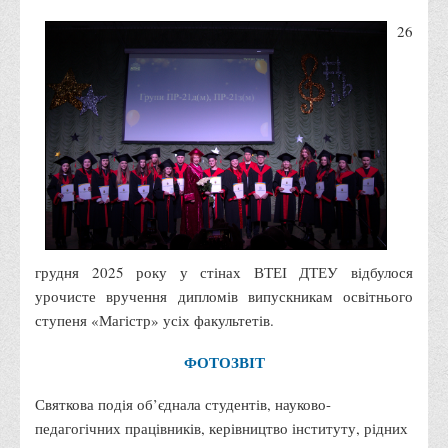
Правила безпечної поведінки учасників освітнього процесу в
26
умовах війни
Що можна і не можна знімати, показувати під час війни
Контакти державних та громадських організацій, які
допомагають тим, хто пережили сексуальне насильство,
пов'язане з конфліктом та їх родинам у Вінницькій області
10 точних фактів про наркотики. З’ясуй правду про
наркотики. Врятуй чиєсь життя
Контакти
грудня 2025 року у стінах ВТЕІ ДТЕУ відбулося
3D тур
урочисте вручення дипломів випускникам освітнього
Екскурсія до ВТЕІ
ступеня «Магістр» усіх факультетів.
SEL
ФОТОЗВІТ
Smart Electronic Learning
Святкова подія об’єднала студентів, науково-
Репозиторій
педагогічних працівників, керівництво інституту, рідних
Структура