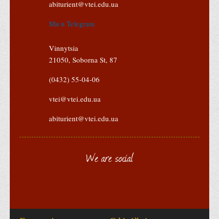
abiturient@vtei.edu.ua
Корисні посилання
Ми в Telegram
Навчально-методичний
З організації виховної та культурно-мистецької роботи
Vinnytsia
студентів
21050, Soborna St, 87
Технічних засобів навчання
(0432) 55-04-06
Редакційно-видавничий
vtei@vtei.edu.ua
Центри
Розвитку кар’єри
abiturient@vtei.edu.ua
Ресурсний центр зі сталого розвитку
Моніторингу якості освітнього процесу та інноваційного
We are social
розвитку
Грантових проєктів
Грантові проєкти ВТЕІ ДТЕУ
Підтримки технологій та інновацій (TISC)