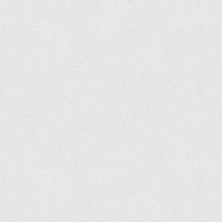
Положення "Про правила призначення академічних
стипендій"
Порядок розрахунків за договорами
Положення про порядок розрахунків за договорами про
навчання(підготовку) громадян України
Порядок надання освітніх платних послуг
Перелік платних освітніх та інших послуг
Путівник першокурсника
Етичний кодекс здобувача вищої освіти
IP дайджест для студентів: про захист прав інтелектуальної
власності
Система управління навчанням
Розклади, графіки
Розклад дзвінків
Розклад занять і сесій