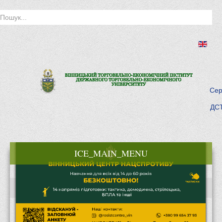
Сер
ДСТ
ICE_MAIN_MENU
Головна
Історія інституту
Інститут сьогодні