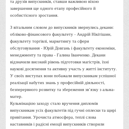
та друзів випускників, ставши важливою віхою
завершення ще одного етапу професійного й
Адміністрація
особистісного зростання.
Факультети
З вітальним словом до випускників звернулись декани:
Обліково-фінансовий
обліково-фінансового факультету - Андрій Нікітішин,
Торгівлі, маркетингу та сфери обслуговування
факультету торгівлі, маркетингу та сфери
Економіки, менеджменту та права
обслуговування - Юрій Довгань і факультету економіки,
менеджменту та права - Галина Іванченко. Декани
Кафедри
відзначили високий рівень підготовки магістрів, їхні
Маркетингу та реклами
наукові досягнення та активну участь у житті інституту.
Товарознавства, експертизи та торговельного
У своїх виступах вони побажали випускникам успішної
підприємництва
реалізації набутих знань у професійній діяльності,
безперервного розвитку та збереження зв’язку з альма-
Туризму та готельно-ресторанної справи
матер.
Фізичного виховання та спорту
Кульмінацією заходу стало вручення дипломів
Менеджменту та публічного управління
випускникам усіх факультетів під гучні оплески та щирі
привітання. Урочиста атмосфера, теплі слова
Інноваційної економіки та цифрових технологій
наставників і радісні емоції випускників створили
Психології