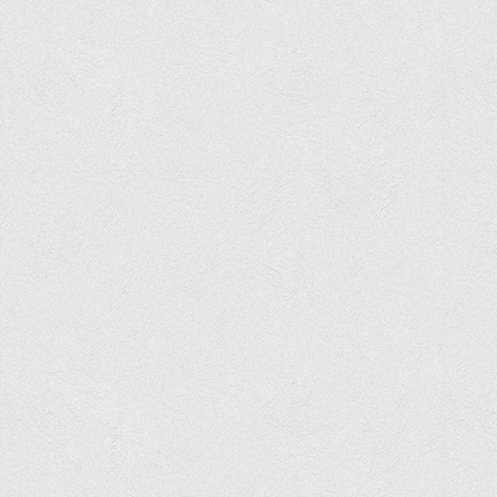
Вступнику
Чому варто обирати ВТЕІ?
Етапи вступної кампанії 2026
Перелік спеціальностей, освітніх програм
Перелік документів
Обсяги державного замовлення
Розклади проведення вступних випробувань та співбесід
Розмір плати за надання освітніх послуг на 2026-2027 н.р.
Приймальна комісія
Положення про приймальну комісію
Положення про апеляційну комісію
Рішення приймальної комісії
Порядок прийому
Правила прийому на навчання