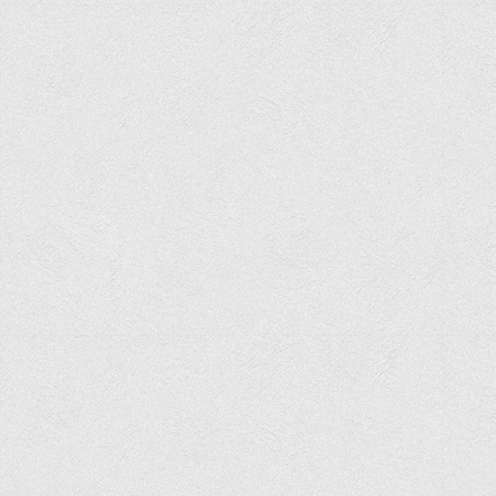
Графіки освітнього процесу
Реєстр вибіркових дисциплін
Бази практик
Студентське наукове товариство «ВАТРА»
ТОП-20 кращих студентів
ТОП-20 кращих студентів 2025
ТОП-20 кращих студентів 2024
ТОП-20 кращих студентів 2023
ТОП-20 кращих студентів 2022
ТОП-20 кращих студентів 2021
ТОП-20 кращих студентів 2020
ТОП-20 кращих студентів 2019
ТОП-20 кращих студентів 2018
ТОП-20 кращих студентів 2017