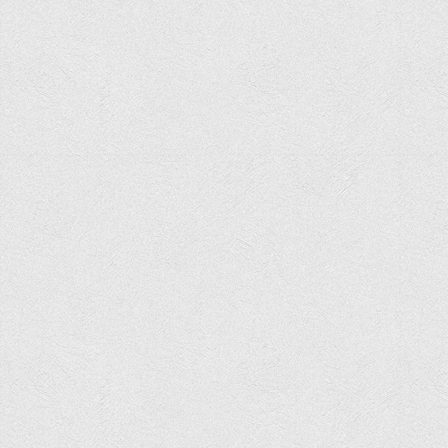
Асоціація випускників та друзів
Анкета випускника 2020-2026 років
Анкета випускника минулих років
Первинна профспілкова організація
Бізнес-школа
Юридична клініка
Наші досягнення
Літературна сторінка
ВТЕІ волонтерить
ДТЕУ
Історія та місія університету
Структура університету
Адміністрація університету
Університет в рейтингах ЗВО України