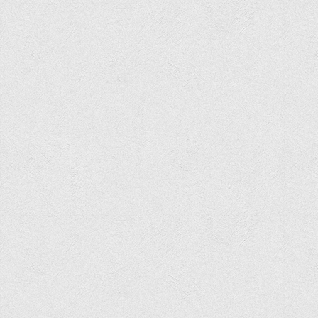
Програми вступних випробувань
Перелік предметних тестів єдиного вступного фахового
випробування для вступу для здобуття ступеня магістра на
основі НРК6, НРК7
Положення про організацію та проведення вступних
випробувань
Відеозаписи вступних випробувань
Вступникам з ТОТ
Як обрати спеціальність: 10 порад вступникам
Ми в Telegram
Життя інституту
Рада студентського самоврядування
Студентський туристичний клуб "Way to Freedom"
Студентське наукове товариство «ВАТРА»