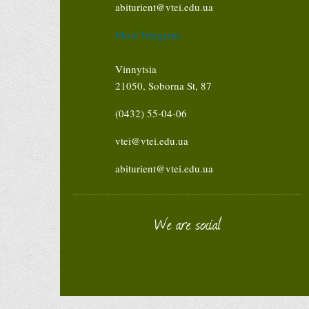
abiturient@vtei.edu.ua
Ми в Telegram
Vinnytsia
21050, Soborna St, 87
(0432) 55-04-06
vtei@vtei.edu.ua
abiturient@vtei.edu.ua
We are social