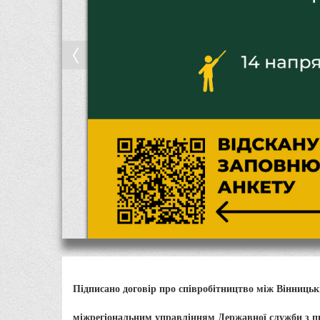
Підписано договір про співробітництво між Вінниць
міжрегіональним управлінням Державної служби з п