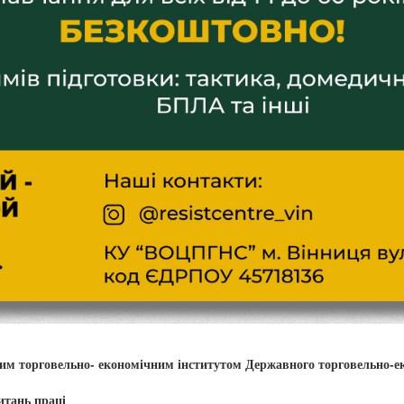
ким торговельно- економічним інститутом Державного торговельно-е
итань праці