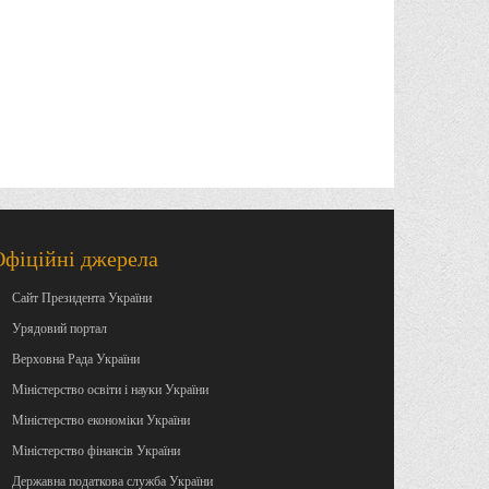
Офіційні джерела
Сайт Президента України
Урядовий портал
Верховна Рада України
Міністерство освіти і науки України
Міністерство економіки України
Міністерство фінансів України
Державна податкова служба України