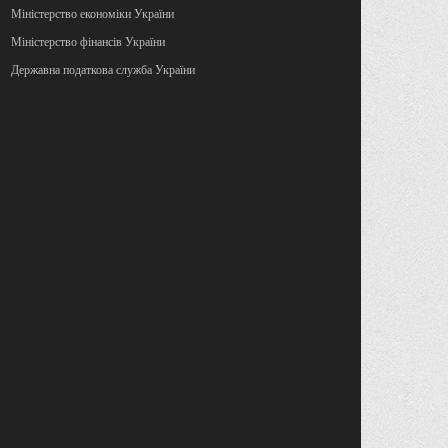
Міністерство економіки України
Міністерство фінансів України
Державна податкова служба України