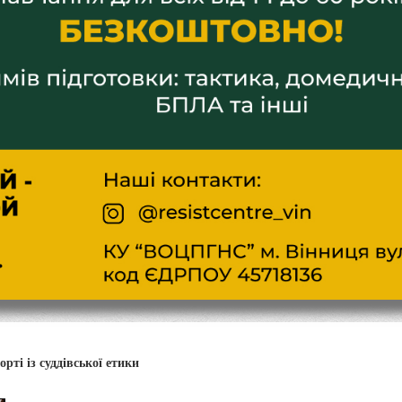
рті із суддівської етики