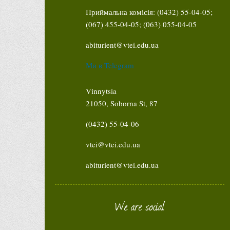
Приймальна комісія: (0432) 55-04-05;
(067) 455-04-05; (063) 055-04-05
abiturient@vtei.edu.ua
Ми в Telegram
Vinnytsia
21050, Soborna St, 87
(0432) 55-04-06
vtei@vtei.edu.ua
abiturient@vtei.edu.ua
We are social