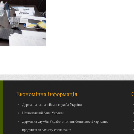
Економічна інформація
Державна казначейська служба України
Національний банк України
Державна служба України з питань безпечності харчових
продуктів та захисту споживачів