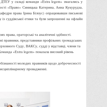
 ДТЕУ у складі команди «Extra legem» змагались у
ності «Право» Синицька Катерина, Анна Кукурудза,
 кафедри права Ірина Білоус) опрацювавши письмові
із суддівської етики та були запрошенні на офлайн
ях права, ораторські та аналітичні здібності.
ійні правники, представники профільних громадських
ерховного Суду, ВАКСу, судді у відставці, члени та
Команда «Extra legem» показала високий рівень
обізнаності молодих правників щодо доброчесності
 дисциплінарному провадженні.