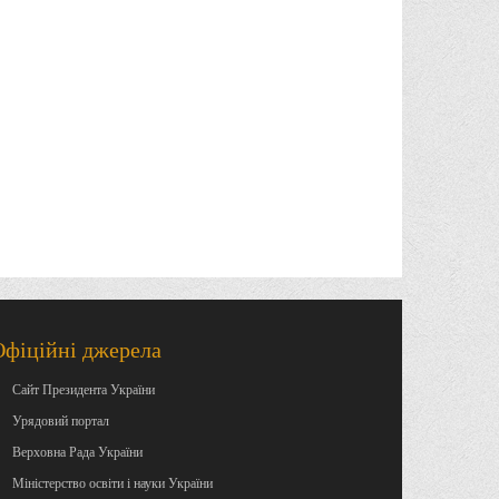
Офіційні джерела
Сайт Президента України
Урядовий портал
Верховна Рада України
Міністерство освіти і науки України