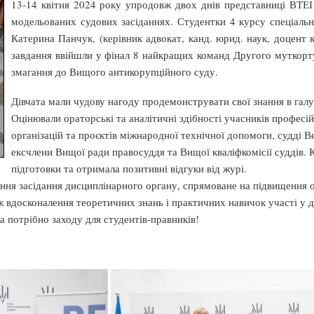
13-14 квітня 2024 року упродовж двох днів представниці ВТЕІ
модельованих судових засіданнях. Студентки 4 курсу спеціаль
Катерина Панчук, (керівник адвокат, канд. юрид. наук, доцент
завдання ввійшли у фінал 8 найкращих команд Другого муткорту 
змагання до Вищого антикорупційного суду.
Дівчата мали чудову нагоду продемонструвати свої знання в галуз
Оцінювали ораторські та аналітичні здібності учасників профес
організацій та проєктів міжнародної технічної допомоги, судді В
ексчлени Вищої ради правосуддя та Вищої кваліфкомісії суддів. 
підготовки та отримала позитивні відгуки від журі.
ання засідання дисциплінарного органу, спрямоване на підвищення 
кож вдосконалення теоретичних знань і практичних навичок участі у
 потрібно заходу для студентів-правників!