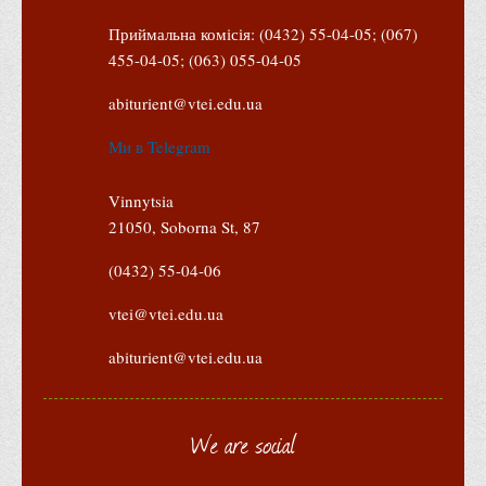
Положення "Про правила призначення академічних
стипендій"
Приймальна комісія: (0432) 55-04-05; (067)
455-04-05; (063) 055-04-05
Порядок розрахунків за договорами
Положення про порядок розрахунків за договорами про
abiturient@vtei.edu.ua
навчання(підготовку) громадян України
Ми в Telegram
Порядок надання освітніх платних послуг
Перелік платних освітніх та інших послуг
Vinnytsia
21050, Soborna St, 87
Путівник першокурсника
Етичний кодекс здобувача вищої освіти
(0432) 55-04-06
IP дайджест для студентів: про захист прав інтелектуальної
vtei@vtei.edu.ua
власності
abiturient@vtei.edu.ua
Система управління навчанням
Розклади, графіки
We are social
Розклад дзвінків
Розклад занять і сесій