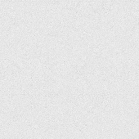
Програми вступних випробувань
Перелік предметних тестів єдиного вступного фахового
випробування для вступу для здобуття ступеня магістра на
основі НРК6, НРК7
Положення про організацію та проведення вступних
випробувань
Відеозаписи вступних випробувань
Вступникам з ТОТ
Як обрати спеціальність: 10 порад вступникам
Ми в Telegram
Життя інституту
Рада студентського самоврядування
Студентський туристичний клуб "Way to Freedom"
Студентське наукове товариство «ВАТРА»