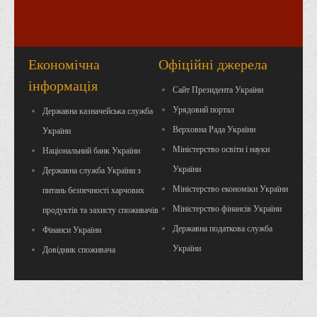
Графіки освітнього процесу
Реєстр вибіркових дисциплін
Бази практик
Економічна
Офіційні джерела
Студентське наукове товариство «ВАТРА»
інформація
Сайт Президента України
ТОП-20 кращих студентів
Урядовий портал
Державна казначейська служба
ТОП-20 кращих студентів 2025
Верховна Рада України
України
ТОП-20 кращих студентів 2024
Міністерство освіти і науки
Національний банк України
ТОП-20 кращих студентів 2023
України
Державна служба України з
Міністерство економіки України
питань безпечності харчових
ТОП-20 кращих студентів 2022
Міністерство фінансів України
продуктів та захисту споживачів
ТОП-20 кращих студентів 2021
Державна податкова служба
Фінанси України
ТОП-20 кращих студентів 2020
України
Довідник споживача
ТОП-20 кращих студентів 2019
ТОП-20 кращих студентів 2018
ТОП-20 кращих студентів 2017