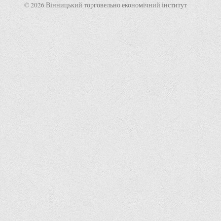
© 2026 Вінницький торговельно економічний інститут
Вступнику
Чому варто обирати ВТЕІ?
Етапи вступної кампанії 2026
Перелік спеціальностей, освітніх програм
Перелік документів
Обсяги державного замовлення
Розклади проведення вступних випробувань та співбесід
Розмір плати за надання освітніх послуг на 2026-2027 н.р.
Приймальна комісія
Положення про приймальну комісію
Положення про апеляційну комісію
Рішення приймальної комісії
Порядок прийому
Правила прийому на навчання