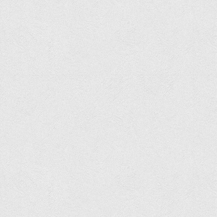
Асоціація випускників та друзів
Анкета випускника 2020-2026 років
Анкета випускника минулих років
Первинна профспілкова організація
Бізнес-школа
Юридична клініка
Наші досягнення
Літературна сторінка
ВТЕІ волонтерить
ДТЕУ
Історія та місія університету
Структура університету
Адміністрація університету
Університет в рейтингах ЗВО України