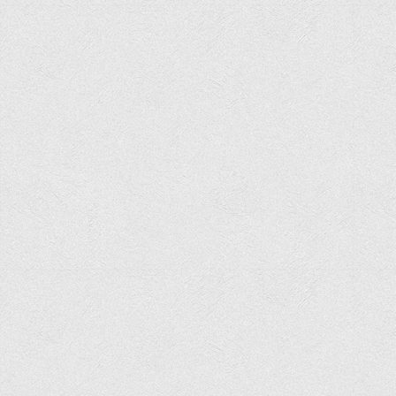
Офіційний сайт університету
Медіа
Фотогалерея
Відеогалерея
ВТЕІ у ЗМІ