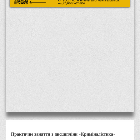
Місія та цілі
Про порядок надання публічної інформації
Публічна інформація
Заходи запобігання протиправним діям
Антикорупційні заходи
Протидія тероризму та насиллю
Як розпізнати глорифікацію збройної агресії РФ проти
України та протистояти їй?
Правила безпеки під час війни
Соціальна реклама
Правила поведінки у разі виявлення вибухонебезпечних
предметів
Протидія торгівлі людьми
Дії населення в умовах надзвичайних ситуацій воєнного
Практичне заняття з дисципліни «Криміналістика»
характеру