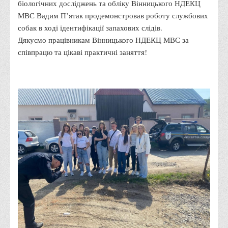
біологічних досліджень та обліку Вінницького НДЕКЦ
Права
МВС Вадим П’ятак продемонстровав роботу службових
собак в ході ідентифікації запахових слідів.
Обліку та оподаткування
Дякуємо працівникам Вінницького НДЕКЦ МВС за
Фінансів
співпрацю та цікаві практичні заняття!
Іноземної філології та перекладу
Відділи
Реклами та зв'язків з громадськістю
Наукової роботи та міжнародної співпраці
Здобутки студентів
Матеріали наукових конференцій та вебінарів
Міжнародна діяльність
Закордонні партнери
Програми подвійного диплому
Програми стажування (міжнародна практика)
Міжнародні проєкти