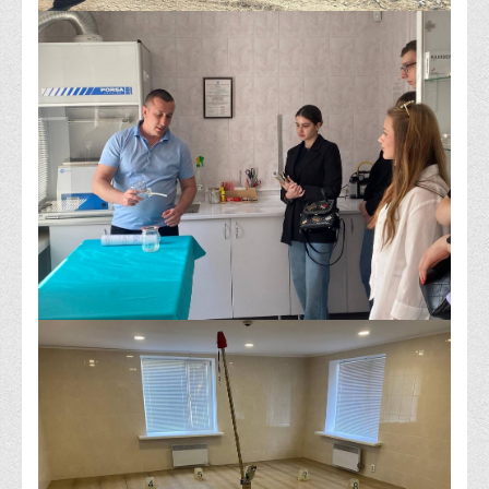
Корисні посилання
Навчально-методичний
З організації виховної та культурно-мистецької роботи
студентів
Технічних засобів навчання
Редакційно-видавничий
Центри
Розвитку кар’єри
Ресурсний центр зі сталого розвитку
Моніторингу якості освітнього процесу та інноваційного
розвитку
Грантових проєктів
Грантові проєкти ВТЕІ ДТЕУ
Підтримки технологій та інновацій (TISC)