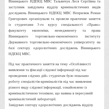
Вінницького НДЕКЦ МВС Тальянчук Леся Сергіївна та
заступник завідувача відділу криміналістичних видів
Адміністрація
досліджень Вінницького НДЕКЦ МВС Неприлюк Роман
Факультети
Григорович організували та провели практичне заняття
Обліково-фінансовий
із студентами 3-го курсу спеціальності «Право»
факультету економіки, менеджменту та права
Торгівлі, маркетингу та сфери обслуговування
Вінницького торговельно-економічного інституту
Економіки, менеджменту та права
Державного торговельно-економічного університету на
Кафедри
базі сектору одорологічних досліджень Вінницького
НДЕКЦ МВС.
Маркетингу та реклами
Товарознавства, експертизи та торговельного
Під час практичного заняття на тему «Особливості
підприємництва
виявлення та фіксації слідової інформації під час
проведення слідчих дій» студентам було показано
Туризму та готельно-ресторанної справи
роботу спеціалістів-криміналістів під час виявлення
Фізичного виховання та спорту
різного виду слідової інформації, ознайомлено із
Менеджменту та публічного управління
криміналістичною технікою, що наявна в пересувній
криміналістичній лабораторії.
Інноваційної економіки та цифрових технологій
Завідувач сектору одорологічних досліджень відділу
Психології