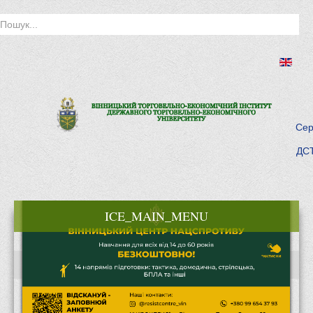
Сер
ДСТ
ICE_MAIN_MENU
Головна
Історія інституту
Інститут сьогодні