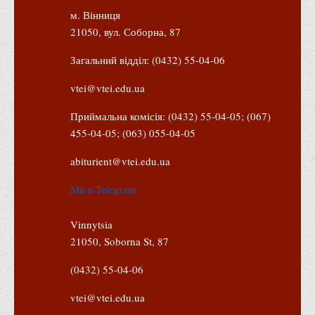
Положення "Про правила призначення академічних
м. Вінниця
стипендій"
21050, вул. Соборна, 87
Порядок розрахунків за договорами
Загальний відділ: (0432) 55-04-06
Положення про порядок розрахунків за договорами про
навчання(підготовку) громадян України
vtei@vtei.edu.ua
Порядок надання освітніх платних послуг
Приймальна комісія: (0432) 55-04-05; (067)
Перелік платних освітніх та інших послуг
455-04-05; (063) 055-04-05
Путівник першокурсника
abiturient@vtei.edu.ua
Етичний кодекс здобувача вищої освіти
Ми в Telegram
IP дайджест для студентів: про захист прав інтелектуальної
власності
Vinnytsia
Система управління навчанням
21050, Soborna St, 87
Розклади, графіки
(0432) 55-04-06
Розклад дзвінків
vtei@vtei.edu.ua
Розклад занять і сесій