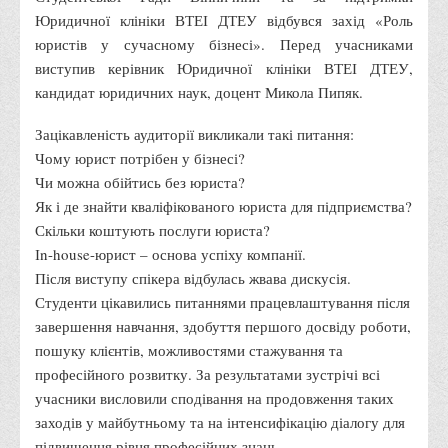
Юридичної клініки ВТЕІ ДТЕУ відбувся захід «Роль
Адміністрація
юристів у сучасному бізнесі». Перед учасниками
Факультети
виступив керівник Юридичної клініки ВТЕІ ДТЕУ,
кандидат юридичних наук, доцент Микола Пипяк.
Обліково-фінансовий
Торгівлі, маркетингу та сфери обслуговування
Зацікавленість аудиторії викликали такі питання:
Чому юрист потрібен у бізнесі?
Економіки, менеджменту та права
Чи можна обійтись без юриста?
Кафедри
Як і де знайти кваліфікованого юриста для підприємства?
Маркетингу та реклами
Скільки коштують послуги юриста?
Іn-house-юрист – основа успіху компанії.
Товарознавства, експертизи та торговельного
Після виступу спікера відбулась жвава дискусія.
підприємництва
Студенти цікавились питаннями працевлаштування після
Туризму та готельно-ресторанної справи
завершення навчання, здобуття першого досвіду роботи,
Фізичного виховання та спорту
пошуку клієнтів, можливостями стажування та
професійного розвитку. За результатами зустрічі всі
Менеджменту та публічного управління
учасники висловили сподівання на продовження таких
Інноваційної економіки та цифрових технологій
заходів у майбутньому та на інтенсифікацію діалогу для
Психології
підвищення рівня професійних знань.