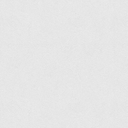
Асоціація випускників та друзів
Анкета випускника 2020-2026 років
Анкета випускника минулих років
Первинна профспілкова організація
Бізнес-школа
Юридична клініка
Наші досягнення
Літературна сторінка
ВТЕІ волонтерить
ДТЕУ
Історія та місія університету
Структура університету
Адміністрація університету
Університет в рейтингах ЗВО України