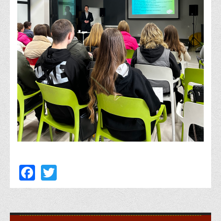
Психологічного сприяння
Бібліотека
Музей грошей
Студенту
Довідник студента
Реквізити для оплати
Права та обов'язки студентів
Інформація про гуртожитки
Положення
Положення про переведення здобувачів вищої освіти на
вакантні місця державного замовлення
Facebook
Twitter
Положення про старосту академічної групи
Положення про оцінювання результатів навчання
здобувачів вищої освіти