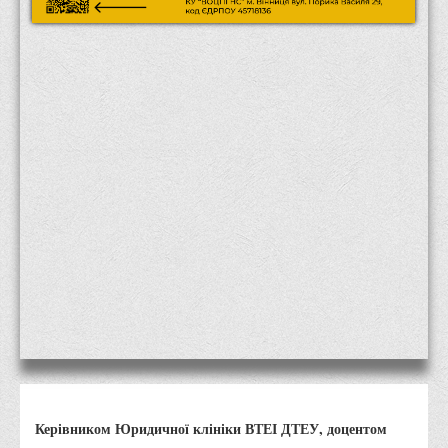
Місія та цілі
Про порядок надання публічної інформації
Публічна інформація
Заходи запобігання протиправним діям
Антикорупційні заходи
Протидія тероризму та насиллю
Як розпізнати глорифікацію збройної агресії РФ проти
України та протистояти їй?
Правила безпеки під час війни
Соціальна реклама
Правила поведінки у разі виявлення вибухонебезпечних
предметів
Протидія торгівлі людьми
Дії населення в умовах надзвичайних ситуацій воєнного
Керівником Юридичної клініки ВТЕІ ДТЕУ, доцентом
характеру