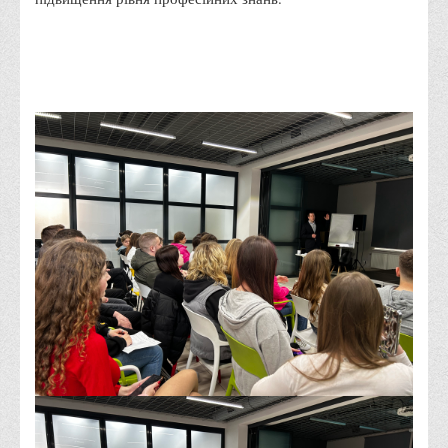
Права
Обліку та оподаткування
Фінансів
Іноземної філології та перекладу
Відділи
Реклами та зв'язків з громадськістю
Наукової роботи та міжнародної співпраці
Здобутки студентів
Матеріали наукових конференцій та вебінарів
Міжнародна діяльність
Закордонні партнери
Програми подвійного диплому
Програми стажування (міжнародна практика)
Міжнародні проєкти