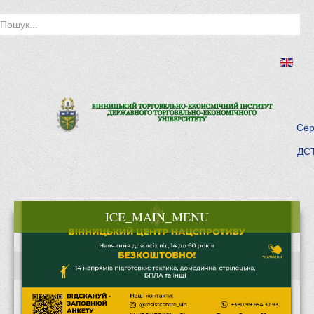
Сер
ДСТ
ICE_MAIN_MENU
Головна
Історія інституту
Інститут сьогодні