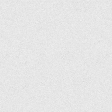
Програми вступних випробувань
Перелік предметних тестів єдиного вступного фахового
випробування для вступу для здобуття ступеня магістра на
основі НРК6, НРК7
Положення про організацію та проведення вступних
випробувань
Відеозаписи вступних випробувань
Вступникам з ТОТ
Як обрати спеціальність: 10 порад вступникам
Ми в Telegram
Життя інституту
Рада студентського самоврядування
Студентський туристичний клуб "Way to Freedom"
Студентське наукове товариство «ВАТРА»