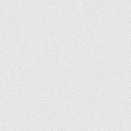
Офіційний сайт університету
Медіа
Фотогалерея
Відеогалерея
ВТЕІ у ЗМІ