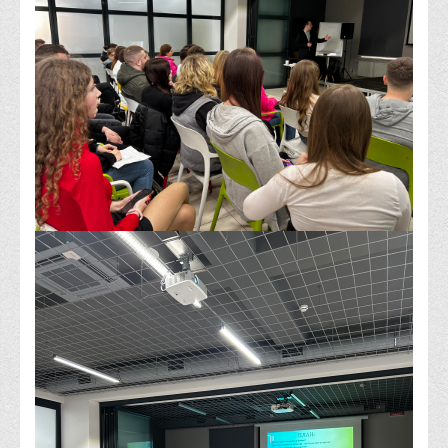
Корисні посилання
Навчально-методичний
З організації виховної та культурно-мистецької роботи
студентів
Технічних засобів навчання
Редакційно-видавничий
Центри
Розвитку кар’єри
Ресурсний центр зі сталого розвитку
Моніторингу якості освітнього процесу та інноваційного
розвитку
Грантових проєктів
Грантові проєкти ВТЕІ ДТЕУ
Підтримки технологій та інновацій (TISC)