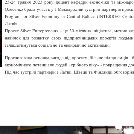
23-24 травня 2023 року доцент кафедри економіки та міжнаро
Олесенко брала участь у І Міжнародній зустрічі партнерів проєкту
Program for Silver Economy in Central Baltic» (INTERREG Centra
Латвія.
Проєкт Silver Entrepreneurs – це 30-місячна ініціатива, метою 
навичок для розвитку своїх підприємницьких проєктів людьми
залишатимуться соціально та економічно активними.
Прогнозована основна вигода від проєкту: більше підприємців - 
економічного потенціалу людей «срібного віку» - покращення до
Під час зустрічі партнери з Латвії, Швеції та Фінляндії обговори