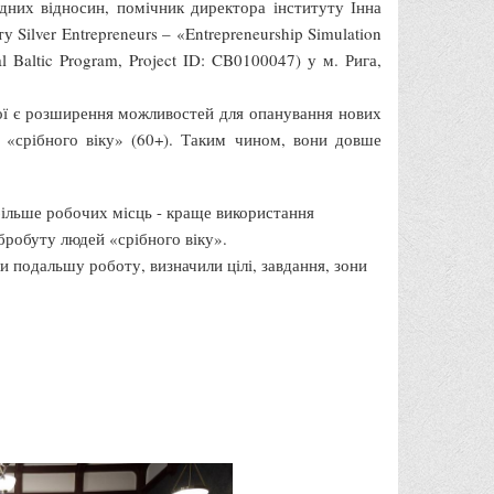
дних відносин, помічник директора інституту Інна
 Silver Entrepreneurs – «Entrepreneurship Simulation
l Baltic Program, Project ID: CB0100047) у м. Рига,
якої є розширення можливостей для опанування нових
 «срібного віку» (60+). Таким чином, вони довше
більше робочих місць - краще використання
бробуту людей «срібного віку».
ли подальшу роботу, визначили цілі, завдання, зони