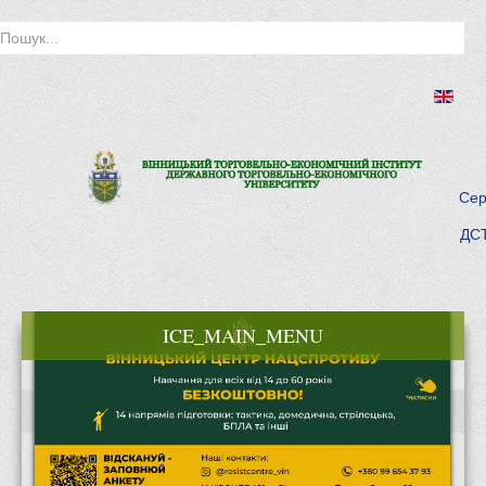
Сер
ДСТ
ICE_MAIN_MENU
Головна
Історія інституту
Інститут сьогодні