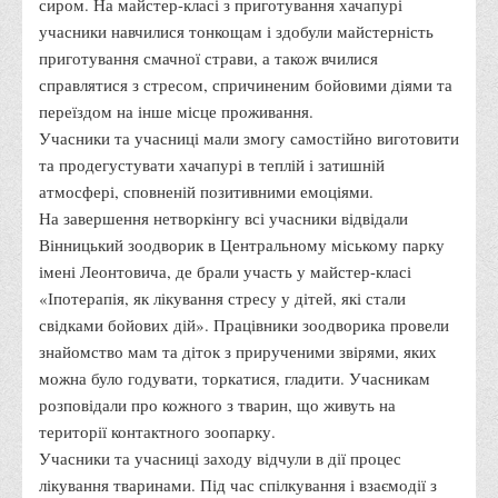
сиром. На майстер-класі з приготування хачапурі
Графіки освітнього процесу
учасники навчилися тонкощам і здобули майстерність
Реєстр вибіркових дисциплін
приготування смачної страви, а також вчилися
справлятися з стресом, спричиненим бойовими діями та
Бази практик
переїздом на інше місце проживання.
Студентське наукове товариство «ВАТРА»
Учасники та учасниці мали змогу самостійно виготовити
ТОП-20 кращих студентів
та продегустувати хачапурі в теплій і затишній
атмосфері, сповненій позитивними емоціями.
ТОП-20 кращих студентів 2025
На завершення нетворкінгу всі учасники відвідали
ТОП-20 кращих студентів 2024
Вінницький зоодворик в Центральному міському парку
ТОП-20 кращих студентів 2023
імені Леонтовича, де брали участь у майстер-класі
«Іпотерапія, як лікування стресу у дітей, які стали
ТОП-20 кращих студентів 2022
свідками бойових дій». Працівники зоодворика провели
ТОП-20 кращих студентів 2021
знайомство мам та діток з прирученими звірями, яких
ТОП-20 кращих студентів 2020
можна було годувати, торкатися, гладити. Учасникам
розповідали про кожного з тварин, що живуть на
ТОП-20 кращих студентів 2019
території контактного зоопарку.
ТОП-20 кращих студентів 2018
Учасники та учасниці заходу відчули в дії процес
ТОП-20 кращих студентів 2017
лікування тваринами. Під час спілкування і взаємодії з