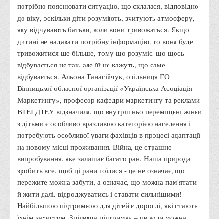
Психологічного сприяння
потрібно пояснювати ситуацію, що склалася, відповідно
до віку, оскільки діти розуміють, зчитують атмосферу,
Бібліотека
яку відчувають батьки, коли вони тривожаться. Якщо
Музей грошей
дитині не надавати потрібну інформацію, то вона буде
Студенту
тривожитися ще більше, тому що розуміє, що щось
відбувається не так, але їй не кажуть, що саме
Довідник студента
відбувається. Альона Танасійчук, очільниця ГО
Реквізити для оплати
Вінницької обласної організації «Українська Асоціація
Маркетингу», професор кафедри маркетингу та реклами
Права та обов'язки студентів
ВТЕІ ДТЕУ відзначила, що внутрішньо переміщені жінки
Інформація про гуртожитки
з дітьми є особливо вразливою категорією населення і
Положення
потребують особливої уваги фахівців в процесі адаптації
на новому місці проживання. Війна, це страшне
Положення про переведення здобувачів вищої освіти на
випробування, яке залишає багато ран. Наша природа
вакантні місця державного замовлення
зробить все, щоб ці рани гоїлися - це не означає, що
Положення про старосту академічної групи
пережите можна забути, а означає, що можна пам'ятати
Положення про оцінювання результатів навчання
й жити далі, відроджуватись і ставати сильнішими!
здобувачів вищої освіти
Найбільшою підтримкою для дітей є дорослі, які стають
їхнім захистом. Зцілюща підтримка – це коли можна