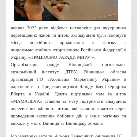
Адміністрація
Факультети
червня 2022 року відбувся нетво́ркінг для внутрішньо
Обліково-фінансовий
переміщених жінок та діток, які змушені були покинути
Торгівлі, маркетингу та сфери обслуговування
місце постійного проживання у зв’язку з
Економіки, менеджменту та права
широкомасштабним вторгненням Російської Федерації в
Україну «ПРАЦЮЄМО ЗАРАДИ МИРУ!».
Кафедри
Організатори заходу, Вінницький торговельно-
Маркетингу та реклами
економічний інститут ДТЕУ, Вінницька обласна
Товарознавства, експертизи та торговельного
організація ГО «Асоціація Маркетингу України» в
підприємництва
партнерстві з Представництвом Фонду імені Фрідріха
Еберта в Україні, Центр підтримки мам та діток
Туризму та готельно-ресторанної справи
«МАМАЛЕЧА» ставили за мету підтримати вимушено
Фізичного виховання та спорту
переселених жінок та діток, які залишили житло через
Менеджменту та публічного управління
проведення активних бойових дій у їхніх регіонах та
виїхали у місто Вінниця та Вінницьку область.
Інноваційної економіки та цифрових технологій
Психології
Модераторка заходу: Альона Танасійчук, очільниця ГО