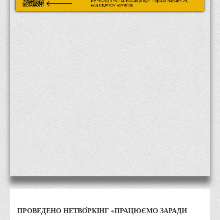
Місія та цілі
Про порядок надання публічної інформації
Публічна інформація
Заходи запобігання протиправним діям
Антикорупційні заходи
Протидія тероризму та насиллю
Як розпізнати глорифікацію збройної агресії РФ проти
України та протистояти їй?
Правила безпеки під час війни
Соціальна реклама
Правила поведінки у разі виявлення вибухонебезпечних
предметів
Протидія торгівлі людьми
Дії населення в умовах надзвичайних ситуацій воєнного
ПРОВЕДЕНО НЕТВО́РКІНГ «ПРАЦЮЄМО ЗАРАДИ
характеру