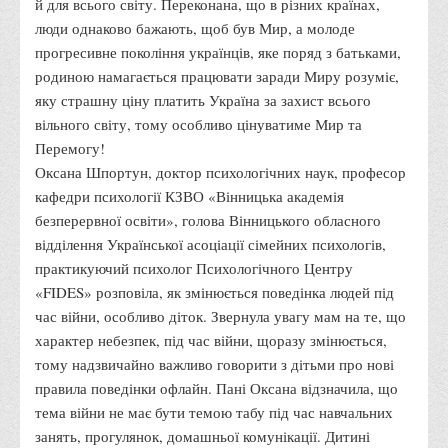
й для всього світу. Переконана, що в різних країнах,
Корисні посилання
люди однаково бажають, щоб був Мир, а молоде
прогресивне покоління українців, яке поряд з батьками,
Навчально-методичний
родиною намагається працювати заради Миру розуміє,
З організації виховної та культурно-мистецької роботи
яку страшну ціну платить Україна за захист всього
студентів
вільного світу, тому особливо цінуватиме Мир та
Технічних засобів навчання
Перемогу!
Оксана Шпортун, доктор психологічних наук, професор
Редакційно-видавничий
кафедри психології КЗВО «Вінницька академія
Центри
безперервної освіти», голова Вінницького обласного
Розвитку кар’єри
відділення Української асоціації сімейних психологів,
практикуючий психолог Психологічного Центру
Ресурсний центр зі сталого розвитку
«FIDES» розповіла, як змінюється поведінка людей під
Моніторингу якості освітнього процесу та інноваційного
час війни, особливо діток. Звернула увагу мам на те, що
розвитку
характер небезпек, під час війни, щоразу змінюється,
Грантових проєктів
тому надзвичайно важливо говорити з дітьми про нові
правила поведінки офлайн. Пані Оксана відзначила, що
Грантові проєкти ВТЕІ ДТЕУ
тема війни не має бути темою табу під час навчальних
Підтримки технологій та інновацій (TISC)
занять, прогулянок, домашньої комунікації. Дитині