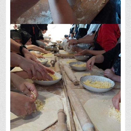
Асоціація випускників та друзів
Анкета випускника 2020-2026 років
Анкета випускника минулих років
Первинна профспілкова організація
Бізнес-школа
Юридична клініка
Наші досягнення
Літературна сторінка
ВТЕІ волонтерить
ДТЕУ
Історія та місія університету
Структура університету
Адміністрація університету
Університет в рейтингах ЗВО України