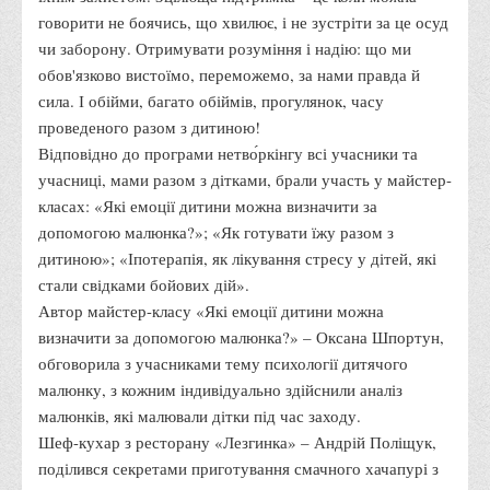
Положення "Про правила призначення академічних
говорити не боячись, що хвилює, і не зустріти за це осуд
стипендій"
чи заборону. Отримувати розуміння і надію: що ми
Порядок розрахунків за договорами
обов'язково вистоїмо, переможемо, за нами правда й
сила. І обійми, багато обіймів, прогулянок, часу
Положення про порядок розрахунків за договорами про
проведеного разом з дитиною!
навчання(підготовку) громадян України
Відповідно до програми нетво́ркінгу всі учасники та
Порядок надання освітніх платних послуг
учасниці, мами разом з дітками, брали участь у майстер-
Перелік платних освітніх та інших послуг
класах: «Які емоції дитини можна визначити за
допомогою малюнка?»; «Як готувати їжу разом з
Путівник першокурсника
дитиною»; «Іпотерапія, як лікування стресу у дітей, які
Етичний кодекс здобувача вищої освіти
стали свідками бойових дій».
IP дайджест для студентів: про захист прав інтелектуальної
Автор майстер-класу «Які емоції дитини можна
власності
визначити за допомогою малюнка?» – Оксана Шпортун,
обговорила з учасниками тему психології дитячого
Система управління навчанням
малюнку, з кожним індивідуально здійснили аналіз
Розклади, графіки
малюнків, які малювали дітки під час заходу.
Розклад дзвінків
Шеф-кухар з ресторану «Лезгинка» – Андрій Поліщук,
поділився секретами приготування смачного хачапурі з
Розклад занять і сесій