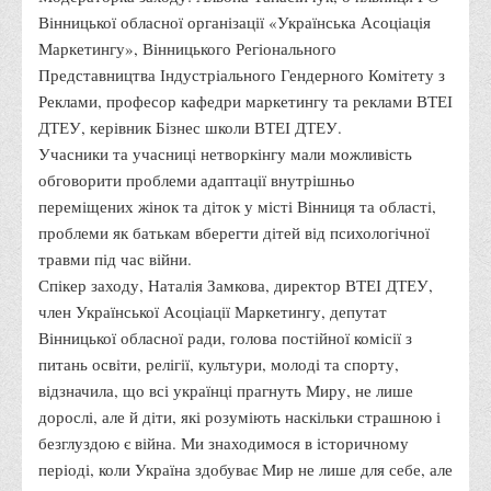
Вінницької обласної організації «Українська Асоціація
Права
Маркетингу», Вінницького Регіонального
Обліку та оподаткування
Представництва Індустріального Гендерного Комітету з
Фінансів
Реклами, професор кафедри маркетингу та реклами ВТЕІ
ДТЕУ, керівник Бізнес школи ВТЕІ ДТЕУ.
Іноземної філології та перекладу
Учасники та учасниці нетворкінгу мали можливість
Відділи
обговорити проблеми адаптації внутрішньо
Реклами та зв'язків з громадськістю
переміщених жінок та діток у місті Вінниця та області,
проблеми як батькам вберегти дітей від психологічної
Наукової роботи та міжнародної співпраці
травми під час війни.
Здобутки студентів
Спікер заходу, Наталія Замкова, директор ВТЕІ ДТЕУ,
Матеріали наукових конференцій та вебінарів
член Української Асоціації Маркетингу, депутат
Вінницької обласної ради, голова постійної комісії з
Міжнародна діяльність
питань освіти, релігії, культури, молоді та спорту,
Закордонні партнери
відзначила, що всі українці прагнуть Миру, не лише
Програми подвійного диплому
дорослі, але й діти, які розуміють наскільки страшною і
безглуздою є війна. Ми знаходимося в історичному
Програми стажування (міжнародна практика)
періоді, коли Україна здобуває Мир не лише для себе, але
Міжнародні проєкти