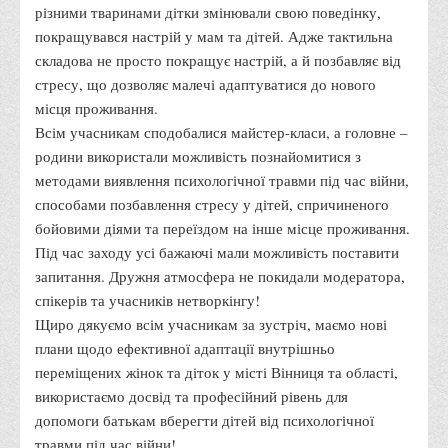
різними тваринами дітки змінювали свою поведінку,
Вступнику
покращувався настрій у мам та дітей. Адже тактильна
Чому варто обирати ВТЕІ?
складова не просто покращує настрій, а й позбавляє від
стресу, що дозволяє малечі адаптуватися до нового
Етапи вступної кампанії 2026
місця проживання.
Перелік спеціальностей, освітніх програм
Всім учасникам сподобалися майстер-класи, а головне –
Перелік документів
родини використали можливість познайомитися з
методами виявлення психологічної травми під час війни,
Обсяги державного замовлення
способами позбавлення стресу у дітей, спричиненого
Розклади проведення вступних випробувань та співбесід
бойовими діями та переїздом на інше місце проживання.
Розмір плати за надання освітніх послуг на 2026-2027 н.р.
Під час заходу усі бажаючі мали можливість поставити
запитання. Дружня атмосфера не покидали модератора,
Приймальна комісія
спікерів та учасників нетворкінгу!
Положення про приймальну комісію
Щиро дякуємо всім учасникам за зустріч, маємо нові
Положення про апеляційну комісію
плани щодо ефективної адаптації внутрішньо
переміщених жінок та діток у місті Вінниця та області,
Рішення приймальної комісії
використаємо досвід та професійний рівень для
Порядок прийому
допомоги батькам вберегти дітей від психологічної
Правила прийому на навчання
травми під час війни!