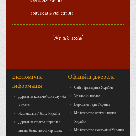
vtei@vtei.edu.ua
abiturient@vtei.edu.ua
We are social
Економічна
Офіційні джерела
інформація
Сайт Президента України
Урядовий портал
Державна казначейська служба
Верховна Рада України
України
Міністерство освіти і науки
Національний банк України
України
Державна служба України з
Міністерство економіки України
питань безпечності харчових