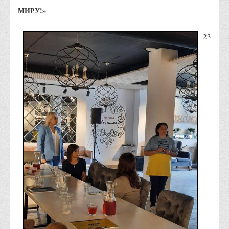
Правила безпечної поведінки учасників освітнього процесу в
МИРУ!»
умовах війни
23
Що можна і не можна знімати, показувати під час війни
Контакти державних та громадських організацій, які
допомагають тим, хто пережили сексуальне насильство,
пов'язане з конфліктом та їх родинам у Вінницькій області
10 точних фактів про наркотики. З’ясуй правду про
наркотики. Врятуй чиєсь життя
Контакти
3D тур
Екскурсія до ВТЕІ
SEL
Smart Electronic Learning
Репозиторій
Структура