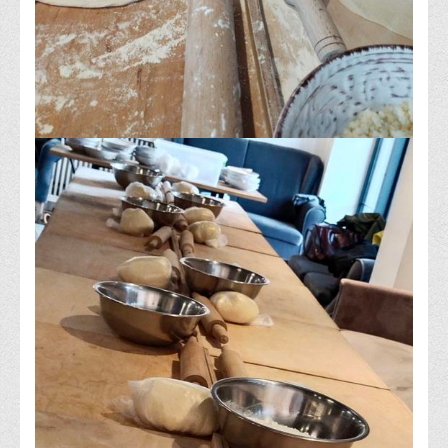
Офіційний сайт університету
Медіа
Фотогалерея
Відеогалерея
ВТЕІ у ЗМІ