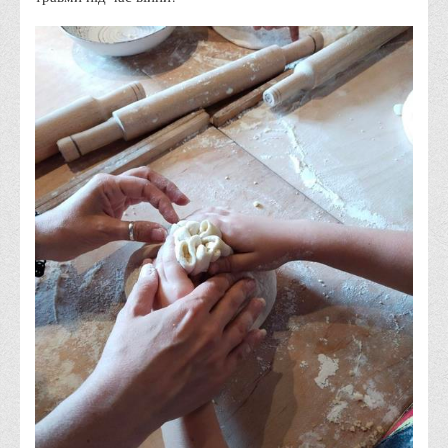
Програми вступних випробувань
Перелік предметних тестів єдиного вступного фахового
випробування для вступу для здобуття ступеня магістра на
основі НРК6, НРК7
Положення про організацію та проведення вступних
випробувань
Відеозаписи вступних випробувань
Вступникам з ТОТ
Як обрати спеціальність: 10 порад вступникам
Ми в Telegram
Життя інституту
Рада студентського самоврядування
Студентський туристичний клуб "Way to Freedom"
Студентське наукове товариство «ВАТРА»