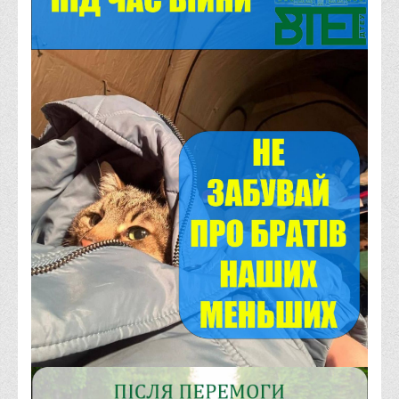
Психологічного сприяння
Бібліотека
Музей грошей
Студенту
Довідник студента
Реквізити для оплати
Права та обов'язки студентів
Інформація про гуртожитки
Положення
Положення про переведення здобувачів вищої освіти на
вакантні місця державного замовлення
Положення про старосту академічної групи
Положення про оцінювання результатів навчання
здобувачів вищої освіти