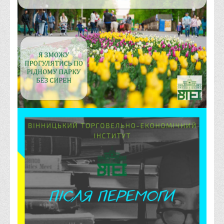
Положення "Про правила призначення академічних
стипендій"
Порядок розрахунків за договорами
Положення про порядок розрахунків за договорами про
навчання(підготовку) громадян України
Порядок надання освітніх платних послуг
Перелік платних освітніх та інших послуг
Путівник першокурсника
Етичний кодекс здобувача вищої освіти
IP дайджест для студентів: про захист прав інтелектуальної
власності
Система управління навчанням
Розклади, графіки
Розклад дзвінків
Розклад занять і сесій