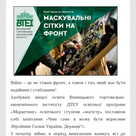
Правила безпечної поведінки учасників освітнього процесу в
умовах війни
Що можна і не можна знімати, показувати під час війни
Контакти державних та громадських організацій, які
допомагають тим, хто пережили сексуальне насильство,
пов'язане з конфліктом та їх родинам у Вінницькій області
10 точних фактів про наркотики. З’ясуй правду про
наркотики. Врятуй чиєсь життя
Контакти
Війна – це не тільки фронт, а також і тил, який має бути
3D тур
надійним і стабільним!
Екскурсія до ВТЕІ
Здобувачі вищої освіти Вінницького торговельно-
SEL
економічного інституту ДТЕУ освітньої програми
«Маркетинг» освітнього ступеня «магістр» поставили
Smart Electronic Learning
собі запитання «Чим саме я можу бути корисним
Репозиторій
Збройним Силам України, Державі?».
Структура
З початку війни, в період вимушених канікул, всі до