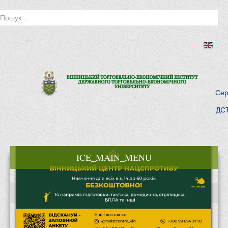
Сер
ДСТ
ICE_MAIN_MENU
Головна
Історія інституту
Інститут сьогодні