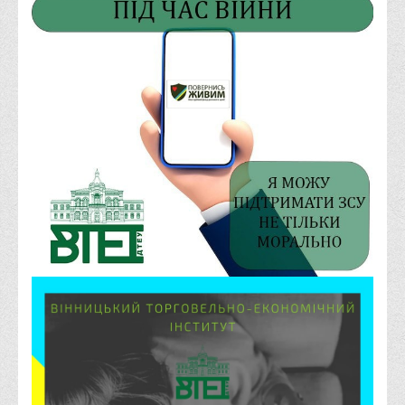
Права
Обліку та оподаткування
Фінансів
Іноземної філології та перекладу
Відділи
Реклами та зв'язків з громадськістю
Наукової роботи та міжнародної співпраці
Здобутки студентів
Матеріали наукових конференцій та вебінарів
Міжнародна діяльність
Закордонні партнери
Програми подвійного диплому
Програми стажування (міжнародна практика)
Міжнародні проєкти