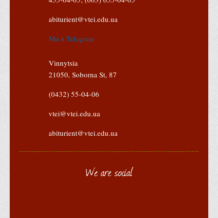
Програми вступних випробувань
abiturient@vtei.edu.ua
Перелік предметних тестів єдиного вступного фахового
Ми в Telegram
випробування для вступу для здобуття ступеня магістра на
основі НРК6, НРК7
Vinnytsia
Положення про організацію та проведення вступних
21050, Soborna St, 87
випробувань
(0432) 55-04-06
Відеозаписи вступних випробувань
Вступникам з ТОТ
vtei@vtei.edu.ua
Як обрати спеціальність: 10 порад вступникам
abiturient@vtei.edu.ua
Ми в Telegram
Життя інституту
We are social
Рада студентського самоврядування
Студентський туристичний клуб "Way to Freedom"
Студентське наукове товариство «ВАТРА»