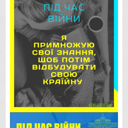
Корисні посилання
Навчально-методичний
З організації виховної та культурно-мистецької роботи
студентів
Технічних засобів навчання
Редакційно-видавничий
Центри
Розвитку кар’єри
Ресурсний центр зі сталого розвитку
Моніторингу якості освітнього процесу та інноваційного
розвитку
Грантових проєктів
Грантові проєкти ВТЕІ ДТЕУ
Підтримки технологій та інновацій (TISC)