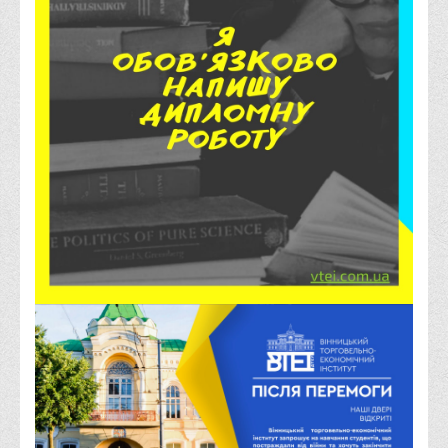
Графіки освітнього процесу
Реєстр вибіркових дисциплін
Бази практик
Студентське наукове товариство «ВАТРА»
ТОП-20 кращих студентів
ТОП-20 кращих студентів 2025
ТОП-20 кращих студентів 2024
ТОП-20 кращих студентів 2023
ТОП-20 кращих студентів 2022
ТОП-20 кращих студентів 2021
ТОП-20 кращих студентів 2020
ТОП-20 кращих студентів 2019
ТОП-20 кращих студентів 2018
ТОП-20 кращих студентів 2017