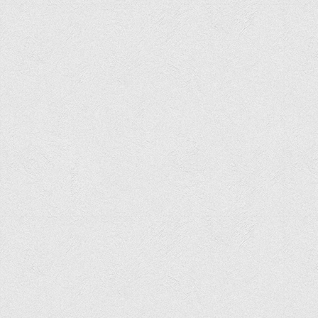
Офіційний сайт університету
Медіа
Фотогалерея
Відеогалерея
ВТЕІ у ЗМІ