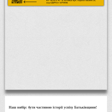
Місія та цілі
Про порядок надання публічної інформації
Публічна інформація
Заходи запобігання протиправним діям
Антикорупційні заходи
Протидія тероризму та насиллю
Як розпізнати глорифікацію збройної агресії РФ проти
України та протистояти їй?
Правила безпеки під час війни
Соціальна реклама
Правила поведінки у разі виявлення вибухонебезпечних
предметів
Протидія торгівлі людьми
Дії населення в умовах надзвичайних ситуацій воєнного
Наш вибір: бути частиною історії успіху Батьківщини!
характеру