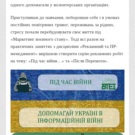
одного допомагали у волонтерських організаціях.
Адміністрація
Приступивши до навчання, поборовши себе і в умовах
Факультети
постійних повітряних тривог, переживань за рідних,
Обліково-фінансовий
стресу почали перебудовувати своє життя під
Торгівлі, маркетингу та сфери обслуговування
«Маркетинг воєнного стану». Тоді всі разом на
практичних заняттях з дисципліни «Рекламний та ПР-
Економіки, менеджменту та права
менеджмент» вирішили створити серію рекламних робіт
Кафедри
на тему: «Під час війни…» та «Після Перемоги».
Маркетингу та реклами
Товарознавства, експертизи та торговельного
підприємництва
Туризму та готельно-ресторанної справи
Фізичного виховання та спорту
Менеджменту та публічного управління
Інноваційної економіки та цифрових технологій
Психології