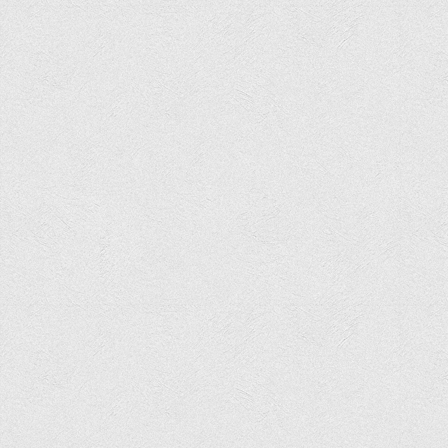
Офіційний сайт університету
Медіа
Фотогалерея
Відеогалерея
ВТЕІ у ЗМІ