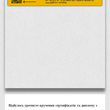
Місія та цілі
Про порядок надання публічної інформації
Публічна інформація
Заходи запобігання протиправним діям
Антикорупційні заходи
Протидія тероризму та насиллю
Як розпізнати глорифікацію збройної агресії РФ проти
України та протистояти їй?
Правила безпеки під час війни
Соціальна реклама
Правила поведінки у разі виявлення вибухонебезпечних
предметів
Протидія торгівлі людьми
Дії населення в умовах надзвичайних ситуацій воєнного
Відбулось урочисте вручення сертифікатів та диплому з
характеру