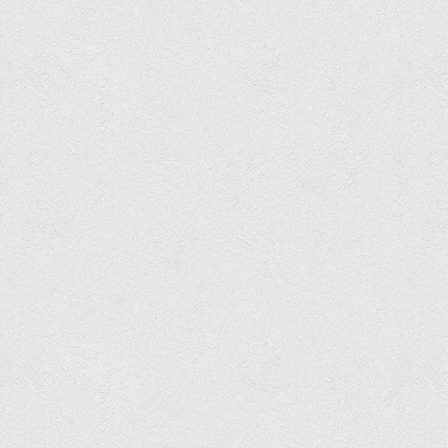
Вступнику
Чому варто обирати ВТЕІ?
Етапи вступної кампанії 2026
Перелік спеціальностей, освітніх програм
Перелік документів
Обсяги державного замовлення
Розклади проведення вступних випробувань та співбесід
Розмір плати за надання освітніх послуг на 2026-2027 н.р.
Приймальна комісія
Положення про приймальну комісію
Положення про апеляційну комісію
Рішення приймальної комісії
Порядок прийому
Правила прийому на навчання