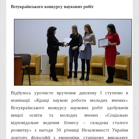
Правила безпечної поведінки учасників освітнього процесу в
Всеукраїнського конкурсу наукових робіт
умовах війни
Що можна і не можна знімати, показувати під час війни
Контакти державних та громадських організацій, які
допомагають тим, хто пережили сексуальне насильство,
пов'язане з конфліктом та їх родинам у Вінницькій області
10 точних фактів про наркотики. З’ясуй правду про
наркотики. Врятуй чиєсь життя
Контакти
3D тур
Відбулось урочисте вручення диплому І ступеню в
Екскурсія до ВТЕІ
номінації «Кращі наукові роботи молодих вчених»
SEL
Всеукраїнського конкурсу наукових робіт здобувачів
вищої освіти та молодих вчених «Соціально
Smart Electronic Learning
відповідальне ведення бізнесу – складова сталого
Репозиторій
розвитку» з нагоди 30 річниці Незалежності України
Структура
доктору філософії з економіки, старшому викладачу