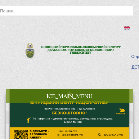
Сер
ДСТ
ICE_MAIN_MENU
Головна
Історія інституту
Інститут сьогодні