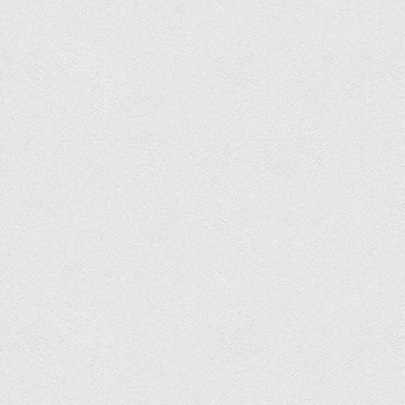
Асоціація випускників та друзів
Анкета випускника 2020-2026 років
Анкета випускника минулих років
Первинна профспілкова організація
Бізнес-школа
Юридична клініка
Наші досягнення
Літературна сторінка
ВТЕІ волонтерить
ДТЕУ
Історія та місія університету
Структура університету
Адміністрація університету
Університет в рейтингах ЗВО України