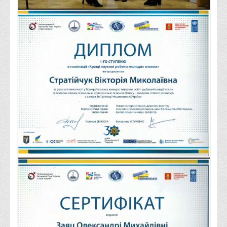
Права
Обліку та оподаткування
Фінансів
Іноземної філології та перекладу
Відділи
Реклами та зв'язків з громадськістю
Наукової роботи та міжнародної співпраці
Здобутки студентів
Матеріали наукових конференцій та вебінарів
Міжнародна діяльність
Закордонні партнери
Програми подвійного диплому
Програми стажування (міжнародна практика)
Міжнародні проєкти