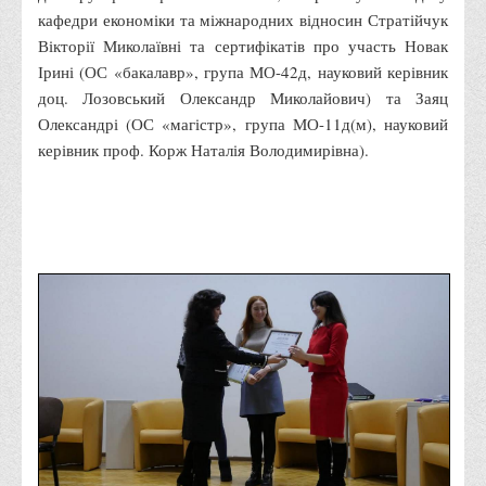
кафедри економіки та міжнародних відносин Стратійчук
Адміністрація
Вікторії Миколаївні та сертифікатів про участь Новак
Факультети
Ірині (ОС «бакалавр», група МО-42д, науковий керівник
доц. Лозовський Олександр Миколайович) та Заяц
Обліково-фінансовий
Олександрі (ОС «магістр», група МО-11д(м), науковий
Торгівлі, маркетингу та сфери обслуговування
керівник проф. Корж Наталія Володимирівна).
Економіки, менеджменту та права
Кафедри
Маркетингу та реклами
Товарознавства, експертизи та торговельного
підприємництва
Туризму та готельно-ресторанної справи
Фізичного виховання та спорту
Менеджменту та публічного управління
Інноваційної економіки та цифрових технологій
Психології