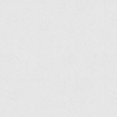
Програми вступних випробувань
Перелік предметних тестів єдиного вступного фахового
випробування для вступу для здобуття ступеня магістра на
основі НРК6, НРК7
Положення про організацію та проведення вступних
випробувань
Відеозаписи вступних випробувань
Вступникам з ТОТ
Як обрати спеціальність: 10 порад вступникам
Ми в Telegram
Життя інституту
Рада студентського самоврядування
Студентський туристичний клуб "Way to Freedom"
Студентське наукове товариство «ВАТРА»