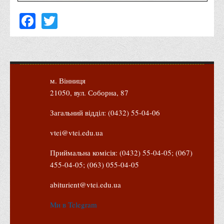
Психологічного сприяння
Facebook
Twitter
Бібліотека
Музей грошей
Студенту
Довідник студента
м. Вінниця
Реквізити для оплати
21050, вул. Соборна, 87
Права та обов'язки студентів
Загальний відділ: (0432) 55-04-06
Інформація про гуртожитки
vtei@vtei.edu.ua
Положення
Приймальна комісія: (0432) 55-04-05; (067)
Положення про переведення здобувачів вищої освіти на
455-04-05; (063) 055-04-05
вакантні місця державного замовлення
Положення про старосту академічної групи
abiturient@vtei.edu.ua
Положення про оцінювання результатів навчання
Ми в Telegram
здобувачів вищої освіти