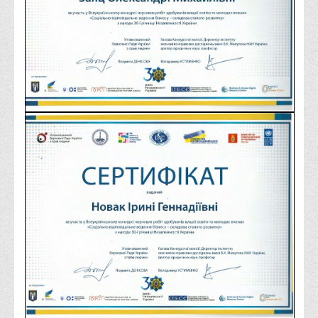
Корисні посилання
Навчально-методичний
З організації виховної та культурно-мистецької роботи
студентів
Технічних засобів навчання
Редакційно-видавничий
Центри
Розвитку кар’єри
Ресурсний центр зі сталого розвитку
Моніторингу якості освітнього процесу та інноваційного
розвитку
Грантових проєктів
Грантові проєкти ВТЕІ ДТЕУ
Підтримки технологій та інновацій (TISC)