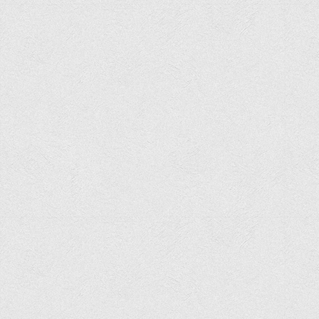
Офіційний сайт університету
Медіа
Фотогалерея
Відеогалерея
ВТЕІ у ЗМІ