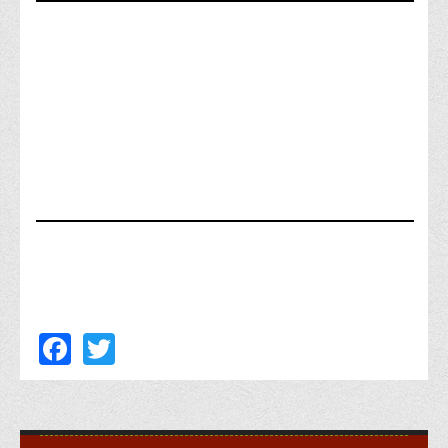
Психологічного сприяння
Бібліотека
Музей грошей
Студенту
Довідник студента
Реквізити для оплати
Права та обов'язки студентів
Інформація про гуртожитки
Положення
Положення про переведення здобувачів вищої освіти на
вакантні місця державного замовлення
Facebook
Twitter
Положення про старосту академічної групи
Положення про оцінювання результатів навчання
здобувачів вищої освіти