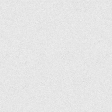
Програми вступних випробувань
Перелік предметних тестів єдиного вступного фахового
випробування для вступу для здобуття ступеня магістра на
основі НРК6, НРК7
Положення про організацію та проведення вступних
випробувань
Відеозаписи вступних випробувань
Вступникам з ТОТ
Як обрати спеціальність: 10 порад вступникам
Ми в Telegram
Життя інституту
Рада студентського самоврядування
Студентський туристичний клуб "Way to Freedom"
Студентське наукове товариство «ВАТРА»