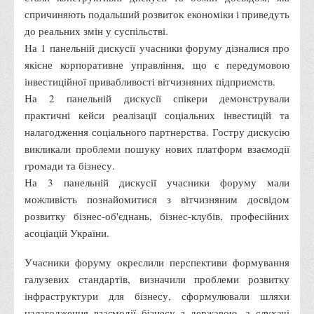
спричиняють подальший розвиток економіки і приведуть
Адміністрація
до реальних змін у суспільстві.
Факультети
На 1 панельній дискусії учасники форуму дізналися про
якісне корпоративне управління, що є передумовою
Обліково-фінансовий
інвестиційної привабливості вітчизняних підприємств.
Торгівлі, маркетингу та сфери обслуговування
На 2 панельній дискусії спікери демонстрували
Економіки, менеджменту та права
практичні кейси реалізації соціальних інвестицій та
налагодження соціального партнерства. Гостру дискусію
Кафедри
викликали проблеми пошуку нових платформ взаємодії
Маркетингу та реклами
громади та бізнесу.
Товарознавства, експертизи та торговельного
На 3 панельній дискусії учасники форуму мали
підприємництва
можливість познайомитися з вітчизняним досвідом
розвитку бізнес-об'єднань, бізнес-клубів, професійних
Туризму та готельно-ресторанної справи
асоціацій України.
Фізичного виховання та спорту
Учасники форуму окреслили перспективи формування
Менеджменту та публічного управління
галузевих стандартів, визначили проблеми розвитку
Інноваційної економіки та цифрових технологій
інфраструктури для бізнесу, сформулювали шляхи
Психології
налагодження взаємодії бізнесу з державою, а слухачі