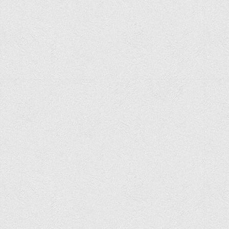
Асоціація випускників та друзів
Анкета випускника 2020-2026 років
Анкета випускника минулих років
Первинна профспілкова організація
Бізнес-школа
Юридична клініка
Наші досягнення
Літературна сторінка
ВТЕІ волонтерить
ДТЕУ
Історія та місія університету
Структура університету
Адміністрація університету
Університет в рейтингах ЗВО України