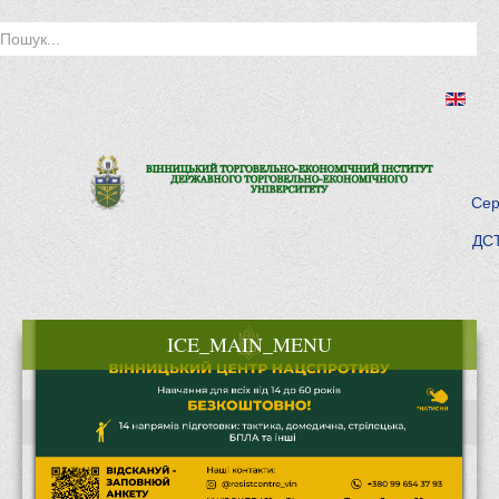
Сер
ДСТ
ICE_MAIN_MENU
Головна
Історія інституту
Інститут сьогодні