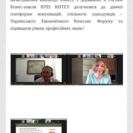
Бізнес-школи ВТЕІ КНТЕУ долучилися до діючої
Права
платформи комунікацій, спільноти однодумців –
Обліку та оподаткування
Українського Економічного Ренесанс Форуму та
Фінансів
підвищили рівень професійних знань!
Іноземної філології та перекладу
Відділи
Реклами та зв'язків з громадськістю
Наукової роботи та міжнародної співпраці
Здобутки студентів
Матеріали наукових конференцій та вебінарів
Міжнародна діяльність
Закордонні партнери
Програми подвійного диплому
Програми стажування (міжнародна практика)
Міжнародні проєкти