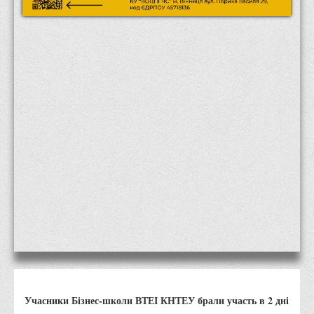
Місія та цілі
Про порядок надання публічної інформації
Публічна інформація
Заходи запобігання протиправним діям
Антикорупційні заходи
Протидія тероризму та насиллю
Як розпізнати глорифікацію збройної агресії РФ проти
України та протистояти їй?
Правила безпеки під час війни
Соціальна реклама
Правила поведінки у разі виявлення вибухонебезпечних
предметів
Протидія торгівлі людьми
Дії населення в умовах надзвичайних ситуацій воєнного
Учасники Бізнес-школи ВТЕІ КНТЕУ брали участь в 2 дні
характеру