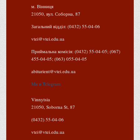
Положення "Про правила призначення академічних
м. Вінниця
стипендій"
21050, вул. Соборна, 87
Порядок розрахунків за договорами
Загальний відділ: (0432) 55-04-06
Положення про порядок розрахунків за договорами про
навчання(підготовку) громадян України
vtei@vtei.edu.ua
Порядок надання освітніх платних послуг
Приймальна комісія: (0432) 55-04-05; (067)
Перелік платних освітніх та інших послуг
455-04-05; (063) 055-04-05
Путівник першокурсника
abiturient@vtei.edu.ua
Етичний кодекс здобувача вищої освіти
Ми в Telegram
IP дайджест для студентів: про захист прав інтелектуальної
власності
Vinnytsia
Система управління навчанням
21050, Soborna St, 87
Розклади, графіки
(0432) 55-04-06
Розклад дзвінків
vtei@vtei.edu.ua
Розклад занять і сесій