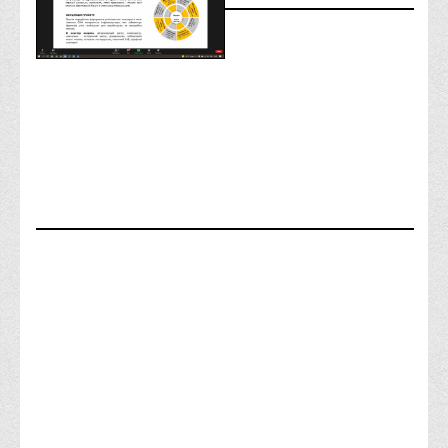
Корисні посилання
Навчально-методичний
З організації виховної та культурно-мистецької роботи
студентів
Технічних засобів навчання
Редакційно-видавничий
Центри
Розвитку кар’єри
Ресурсний центр зі сталого розвитку
Моніторингу якості освітнього процесу та інноваційного
розвитку
Грантових проєктів
Грантові проєкти ВТЕІ ДТЕУ
Підтримки технологій та інновацій (TISC)