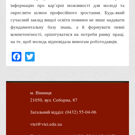
Положення "Про правила призначення академічних
інформацію про кар’єрні можливості для молоді та
стипендій"
окреслити шляхи професійного зростання. Будь-який
Порядок розрахунків за договорами
сучасний заклад вищої освіти повинен не лише надавати
фундаментальну базу знань, а й формувати певні
Положення про порядок розрахунків за договорами про
компетентності, орієнтуватися на потреби ринку праці,
навчання(підготовку) громадян України
на те, щоб молодь відповідала вимогам роботодавців.
Порядок надання освітніх платних послуг
Facebook
Twitter
Перелік платних освітніх та інших послуг
Путівник першокурсника
Етичний кодекс здобувача вищої освіти
IP дайджест для студентів: про захист прав інтелектуальної
власності
м. Вінниця
21050, вул. Соборна, 87
Система управління навчанням
Розклади, графіки
Загальний відділ: (0432) 55-04-06
Розклад дзвінків
vtei@vtei.edu.ua
Розклад занять і сесій