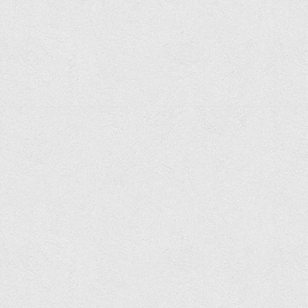
Асоціація випускників та друзів
Анкета випускника 2020-2026 років
Анкета випускника минулих років
Первинна профспілкова організація
Бізнес-школа
Юридична клініка
Наші досягнення
Літературна сторінка
ВТЕІ волонтерить
ДТЕУ
Історія та місія університету
Структура університету
Адміністрація університету
Університет в рейтингах ЗВО України