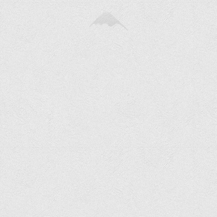
Програми вступних випробувань
Перелік предметних тестів єдиного вступного фахового
випробування для вступу для здобуття ступеня магістра на
основі НРК6, НРК7
Положення про організацію та проведення вступних
випробувань
Відеозаписи вступних випробувань
Вступникам з ТОТ
Як обрати спеціальність: 10 порад вступникам
Ми в Telegram
Життя інституту
Рада студентського самоврядування
Студентський туристичний клуб "Way to Freedom"
Студентське наукове товариство «ВАТРА»