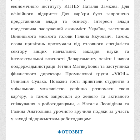
економічного інституту КНТЕУ Наталія Замкова. Для
Адміністрація
офіційного відкриття Дня кар’єри було запрошено
Факультети
представників влади та бізнесу. Інтереси влади
представила заслужений економіст України, заступник
Обліково-фінансовий
Вінницького міського голови Галина Якубович. Також,
Торгівлі, маркетингу та сфери обслуговування
слова привітань прозвучали від головного спеціаліста
Економіки, менеджменту та права
сектору вищих навчальних закладів, науки та
інтелектуальної власності Департаменту освіти і науки
Кафедри
облдержадміністрації Тетяни Матякубової та заступника
Маркетингу та реклами
фінансового директора Промислової групи «ViOiL»
Товарознавства, експертизи та торговельного
Геннадія Судака. Поважні гості привітали студентів з
підприємництва
унікальною можливістю успішно розпочати свою
кар’єру, а також запросили до живого та активного
Туризму та готельно-ресторанної справи
спілкування з роботодавцями, а Наталія Леонідівна та
Фізичного виховання та спорту
Галина Анатоліївна урочисто вручили подяки за участь
Менеджменту та публічного управління
у заході підприємствам-роботодавцям:
Інноваційної економіки та цифрових технологій
ФОТОЗВІТ
Психології