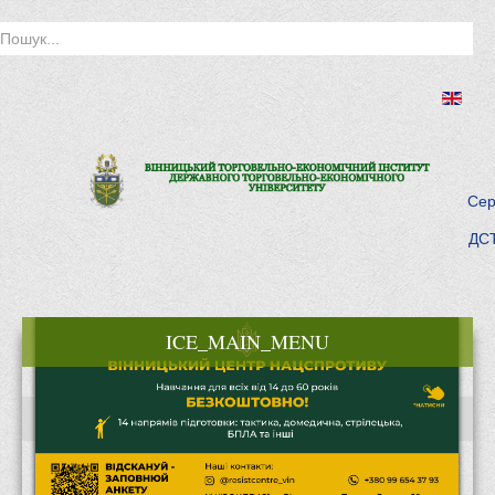
Сер
ДСТ
ICE_MAIN_MENU
Головна
Історія інституту
Інститут сьогодні