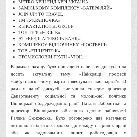
МЕТRО КЕШ ЕНД КЕРІ УКРАЇНА
Корисні посилання
ЗАМІСЬКОМУ КОМПЛЕКСУ «БАТЕРФЛЯЙ»
JOIN UP! TO TRAVEL
Навчально-методичний
ТМ «УКРАЇНОЧКА»
REIKARTZ HOTEL GROUP
З організації виховної та культурно-мистецької роботи
ТОВ ТВФ «РОСЬ-К»
студентів
АТ «КРЕДІ АГРІКОЛЬ БАНК»
Технічних засобів навчання
КОМПЛЕКСУ ВІДПОЧИНКУ «ГОСТЕВІЯ»
ТОВ «ЕПІЦЕНТР К»
Редакційно-видавничий
ПРОМИСЛОВІЙ ГРУПІ «VIOIL»
Центри
В рамках заходу було проведено панельну дискусію на
Розвитку кар’єри
досить актуальну тему: «Найкращі професії
майбутнього: чому варто інвестувати час зараз?». В
Ресурсний центр зі сталого розвитку
рамках даної дискусії виступили спікери: директор
Моніторингу якості освітнього процесу та інноваційного
Департаменту соціальної та молодіжної політики
розвитку
Вінницької облдержадміністрації Наталя Заболотна та
директор Вінницького обласного центру зайнятості
Грантових проєктів
Галина Скоковська. Було обговорено два нагальних
Грантові проєкти ВТЕІ ДТЕУ
питання: «Підготовка молоді до виходу на ринок праці
Підтримки технологій та інновацій (TISC)
або як задовольнити попит роботодавців у