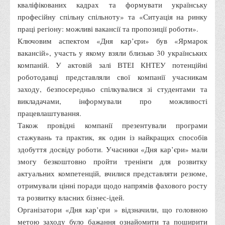
кваліфікованих кадрах та формувати українську
Психологічного сприяння
професійну спільну спільноту» та «Ситуація на ринку
Бібліотека
праці регіону: можливі вакансії та пропозиції роботи».
Музей грошей
Ключовим аспектом «Дня кар’єри» був «Ярмарок
вакансій», участь у якому взяли близько 30 українських
Студенту
компаній. У актовій залі ВТЕІ КНТЕУ потенційні
Довідник студента
роботодавці представляли свої компанії учасникам
заходу, безпосередньо спілкувалися зі студентами та
Реквізити для оплати
викладачами, інформували про можливості
Права та обов'язки студентів
працевлаштування.
Інформація про гуртожитки
Також провідні компанії презентували програми
стажувань та практик, як один із найкращих способів
Положення
здобуття досвіду роботи. Учасники «Дня кар’єри» мали
Положення про переведення здобувачів вищої освіти на
змогу безкоштовно пройти тренінги для розвитку
вакантні місця державного замовлення
актуальних компетенцій, вчилися представляти резюме,
Положення про старосту академічної групи
отримували цінні поради щодо напрямів фахового росту
та розвитку власних бізнес-ідей.
Положення про оцінювання результатів навчання
Організатори «Дня кар’єри » відзначили, що головною
здобувачів вищої освіти
метою заходу було бажання ознайомити та поширити