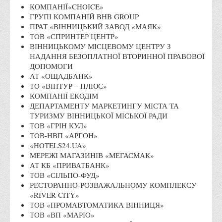
КОМПАНІЇ«CHOICE»
Права
ГРУПІ КОМПАНІЙ BHB GROUP
ПРАТ «ВІННИЦЬКИЙ ЗАВОД «МАЯК»
Обліку та оподаткування
ТОВ «СПРИНТЕР ЦЕНТР»
Фінансів
ВІННИЦЬКОМУ МІСЦЕВОМУ ЦЕНТРУ З
НАДАННЯ БЕЗОПЛАТНОЇ ВТОРИННОЇ ПРАВОВОЇ
Іноземної філології та перекладу
ДОПОМОГИ
Відділи
АТ «ОЩАДБАНК»
ТО «ВІНТУР – ПЛЮС»
Реклами та зв'язків з громадськістю
КОМПАНІЇ ЕКОДІМ
ДЕПАРТАМЕНТУ МАРКЕТИНГУ МІСТА ТА
Наукової роботи та міжнародної співпраці
ТУРИЗМУ ВІННИЦЬКОЇ МІСЬКОЇ РАДИ
Здобутки студентів
ТОВ «ГРІН КУЛ»
ТОВ-НВП «АРГОН»
Матеріали наукових конференцій та вебінарів
«HOTELS24.UA»
Міжнародна діяльність
МЕРЕЖІ МАГАЗИНІВ «МЕГАСМАК»
АТ КБ «ПРИВАТБАНК»
Закордонні партнери
ТОВ «СІЛЬПО-ФУД»
РЕСТОРАННО-РОЗВАЖАЛЬНОМУ КОМПЛЕКСУ
Програми подвійного диплому
«RIVER CITY»
Програми стажування (міжнародна практика)
ТОВ «ПРОМАВТОМАТИКА ВІННИЦЯ»
ТОВ «ВП «МАРІО»
Міжнародні проєкти