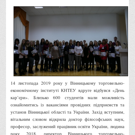
Правила безпечної поведінки учасників освітнього процесу в
умовах війни
Що можна і не можна знімати, показувати під час війни
Контакти державних та громадських організацій, які
допомагають тим, хто пережили сексуальне насильство,
пов'язане з конфліктом та їх родинам у Вінницькій області
10 точних фактів про наркотики. З’ясуй правду про
наркотики. Врятуй чиєсь життя
Контакти
14 листопада 2019 року у Вінницькому торговельно-
3D тур
економічному інституті КНТЕУ вдруге відбувся «День
Екскурсія до ВТЕІ
кар’єри». Близько 600 студентів мали можливість
SEL
ознайомитись із вакансіями провідних підприємств та
установ Вінницької області та України. Захід вступним,
Smart Electronic Learning
вітальним словом відкрила доктор філософських наук,
Репозиторій
професор, заслужений працівник освіти України, людина
Структура
року 2018, директор Вінницького торговельно-