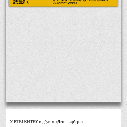
Місія та цілі
Про порядок надання публічної інформації
Публічна інформація
Заходи запобігання протиправним діям
Антикорупційні заходи
Протидія тероризму та насиллю
Як розпізнати глорифікацію збройної агресії РФ проти
України та протистояти їй?
Правила безпеки під час війни
Соціальна реклама
Правила поведінки у разі виявлення вибухонебезпечних
предметів
Протидія торгівлі людьми
Дії населення в умовах надзвичайних ситуацій воєнного
У ВТЕІ КНТЕУ відбувся «День кар’єри»
характеру