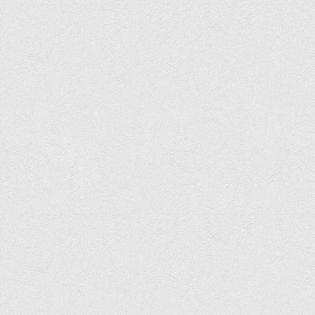
Офіційний сайт університету
Медіа
Фотогалерея
Відеогалерея
ВТЕІ у ЗМІ