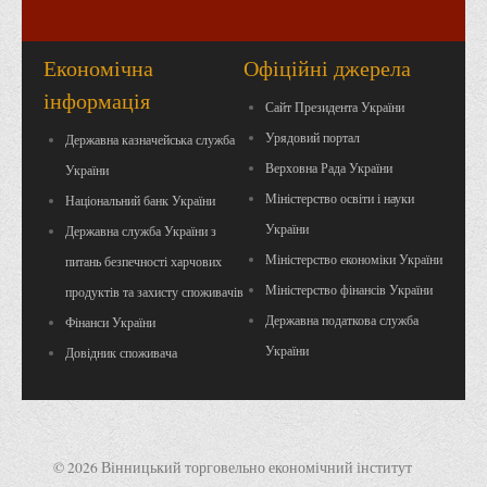
Вступнику
Чому варто обирати ВТЕІ?
Економічна
Офіційні джерела
Етапи вступної кампанії 2026
інформація
Сайт Президента України
Перелік спеціальностей, освітніх програм
Урядовий портал
Державна казначейська служба
Перелік документів
Верховна Рада України
України
Обсяги державного замовлення
Міністерство освіти і науки
Національний банк України
України
Державна служба України з
Розклади проведення вступних випробувань та співбесід
Міністерство економіки України
питань безпечності харчових
Розмір плати за надання освітніх послуг на 2026-2027 н.р.
Міністерство фінансів України
продуктів та захисту споживачів
Приймальна комісія
Державна податкова служба
Фінанси України
Положення про приймальну комісію
України
Довідник споживача
Положення про апеляційну комісію
Рішення приймальної комісії
Порядок прийому
© 2026 Вінницький торговельно економічний інститут
Правила прийому на навчання