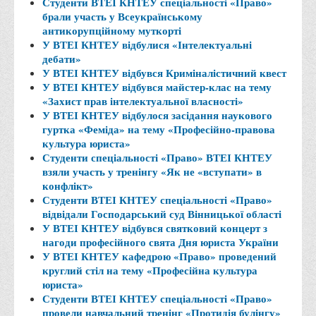
Студенти ВТЕІ КНТЕУ спеціальності «Право»
брали участь у Всеукраїнському
Адміністрація
антикорупційному муткорті
Факультети
У ВТЕІ КНТЕУ відбулися «Інтелектуальні
дебати»
Обліково-фінансовий
У ВТЕІ КНТЕУ відбувся Криміналістичний квест
У ВТЕІ КНТЕУ відбувся майстер-клас на тему
Торгівлі, маркетингу та сфери обслуговування
«Захист прав інтелектуальної власності»
Економіки, менеджменту та права
У ВТЕІ КНТЕУ відбулося засідання наукового
гуртка «Феміда» на тему «Професійно-правова
Кафедри
культура юриста»
Студенти спеціальності «Право» ВТЕІ КНТЕУ
Маркетингу та реклами
взяли участь у тренінгу «Як не «вступати» в
Товарознавства, експертизи та торговельного
конфлікт»
підприємництва
Студенти ВТЕІ КНТЕУ спеціальності «Право»
відвідали Господарський суд Вінницької області
Туризму та готельно-ресторанної справи
У ВТЕІ КНТЕУ відбувся святковий концерт з
нагоди професійного свята Дня юриста України
Фізичного виховання та спорту
У ВТЕІ КНТЕУ кафедрою «Право» проведений
Менеджменту та публічного управління
круглий стіл на тему «Професійна культура
юриста»
Інноваційної економіки та цифрових технологій
Студенти ВТЕІ КНТЕУ спеціальності «Право»
Психології
провели навчальний тренінг «Протидія булінгу»