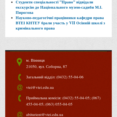
Студенти спеціальності "Право" відвідали
Корисні посилання
екскурсію до Національного музею-садиби М.І.
Пирогова
Навчально-методичний
Науково-педагогічні працівники кафедри права
ВТЕІ КНТЕУ брали участь у VII Осінній школі з
З організації виховної та культурно-мистецької роботи
кримінального права
студентів
Технічних засобів навчання
Редакційно-видавничий
Центри
м. Вінниця
Розвитку кар’єри
21050, вул. Соборна, 87
Ресурсний центр зі сталого розвитку
Загальний відділ: (0432) 55-04-06
Моніторингу якості освітнього процесу та інноваційного
розвитку
vtei@vtei.edu.ua
Грантових проєктів
Приймальна комісія: (0432) 55-04-05; (067)
Грантові проєкти ВТЕІ ДТЕУ
455-04-05; (063) 055-04-05
Підтримки технологій та інновацій (TISC)
abiturient@vtei.edu.ua