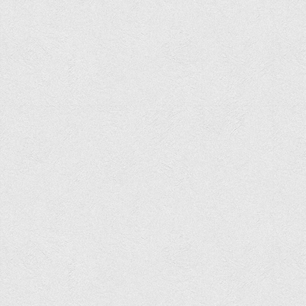
Асоціація випускників та друзів
Анкета випускника 2020-2026 років
Анкета випускника минулих років
Первинна профспілкова організація
Бізнес-школа
Юридична клініка
Наші досягнення
Літературна сторінка
ВТЕІ волонтерить
ДТЕУ
Історія та місія університету
Структура університету
Адміністрація університету
Університет в рейтингах ЗВО України