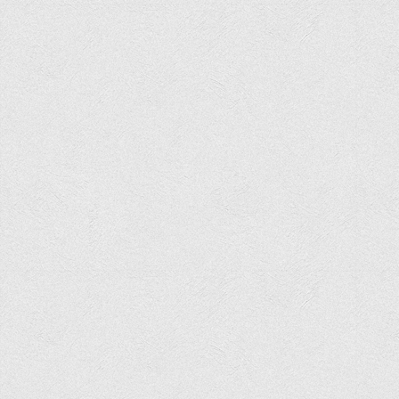
Програми вступних випробувань
Перелік предметних тестів єдиного вступного фахового
випробування для вступу для здобуття ступеня магістра на
основі НРК6, НРК7
Положення про організацію та проведення вступних
випробувань
Відеозаписи вступних випробувань
Вступникам з ТОТ
Як обрати спеціальність: 10 порад вступникам
Ми в Telegram
Життя інституту
Рада студентського самоврядування
Студентський туристичний клуб "Way to Freedom"
Студентське наукове товариство «ВАТРА»