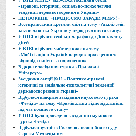
Місія та цілі
«Правові, історичні, соціально-психологічні
Про порядок надання публічної інформації
тенденції державотворення в Україні»
НЕТВО́РКІНГ «ПРАЦЮЄМО ЗАРАДИ МИРУ!»
Публічна інформація
Всеукраїнський круглий стіл на тему «Аналіз змін
законодавства України у період воєнного стану»
Заходи запобігання протиправним діям
У ВТЕІ відбувся семінар-марафон до Дня захисту
Антикорупційні заходи
дітей
У ВТЕІ відбувся майстер клас на тему
Протидія тероризму та насиллю
«Мобілізація в Україні: порядок проведення та
відповідальність за порушення»
Як розпізнати глорифікацію збройної агресії РФ проти
Відкрите засідання гуртка «Правовий
України та протистояти їй?
Універсум»
Правила безпеки під час війни
Засідання секції №11 «Політико-правові,
історичні та соціально-психологічні тенденції
Соціальна реклама
державотворення в Україні»
Відбулося відкрите засідання наукового гуртка
Правила поведінки у разі виявлення вибухонебезпечних
«Феміда» на тему «Кримінальна відповідальність
предметів
під час воєнного стану»
Протидія торгівлі людьми
У ВТЕІ було проведено засідання наукового
гуртка Феміда
Дії населення в умовах надзвичайних ситуацій воєнного
Відбулася зустріч з Головою апеляційного суду
характеру
Сергієм Медвецьким