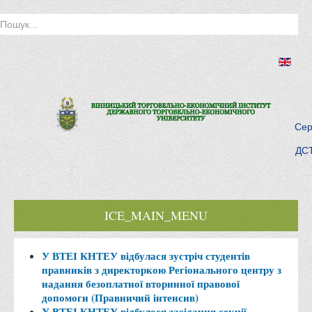
Сер
ДСТ
ICE_MAIN_MENU
Головна
У ВТЕІ КНТЕУ відбулася зустріч студентів
правників з директоркою Регіонального центру з
Історія інституту
надання безоплатної вторинної правової
Інститут сьогодні
допомоги (Правничий інтенсив)
У ВТЕІ КНТЕУ відбулося засідання секції