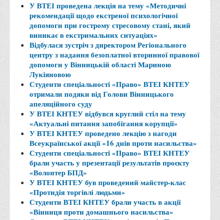
У ВТЕІ проведена лекція на тему «Методичні
Правила безпечної поведінки учасників освітнього процесу в
рекомендації щодо екстреної психологічної
умовах війни
допомоги при гострому стресовому стані, який
виникає в екстримальних ситуаціях»
Що можна і не можна знімати, показувати під час війни
Відбулася зустріч з директором Регіонального
Контакти державних та громадських організацій, які
центру з надання безоплатної вторинної правової
допомоги у Вінницькій області Мариною
допомагають тим, хто пережили сексуальне насильство,
Лукіяновою
пов'язане з конфліктом та їх родинам у Вінницькій області
Студенти спеціальності «Право» ВТЕІ КНТЕУ
10 точних фактів про наркотики. З’ясуй правду про
отримали подяки від Голови Вінницького
апеляційного суду
наркотики. Врятуй чиєсь життя
У ВТЕІ КНТЕУ відбувся круглий стіл на тему
Контакти
«Актуальні питання запобігання корупції»
У ВТЕІ КНТЕУ проведено лекцію з нагоди
3D тур
Всеукраїнської акції «16 днів проти насильства»
Екскурсія до ВТЕІ
Студенти спеціальності «Право» ВТЕІ КНТЕУ
брали участь у презентації результатів проєкту
SEL
«Волонтер БПД»
У ВТЕІ КНТЕУ був проведений майстер-клас
Smart Electronic Learning
«Протидія торгівлі людьми»
Репозиторій
Студенти ВТЕІ КНТЕУ брали участь в акції
«Вінниця проти домашнього насильства»
Структура