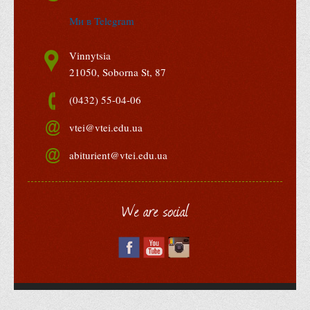
Психологічного сприяння
Ми в Telegram
Бібліотека
Музей грошей
Vinnytsia
21050, Soborna St, 87
Студенту
(0432) 55-04-06
Довідник студента
Реквізити для оплати
vtei@vtei.edu.ua
Права та обов'язки студентів
abiturient@vtei.edu.ua
Інформація про гуртожитки
Положення
We are social
Положення про переведення здобувачів вищої освіти на
вакантні місця державного замовлення
Положення про старосту академічної групи
Положення про оцінювання результатів навчання
здобувачів вищої освіти