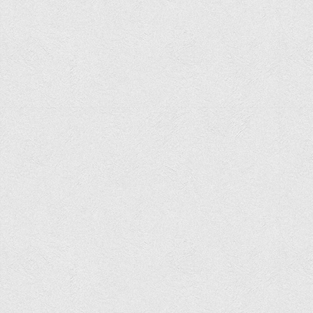
Вступнику
Чому варто обирати ВТЕІ?
Етапи вступної кампанії 2026
Перелік спеціальностей, освітніх програм
Перелік документів
Обсяги державного замовлення
Розклади проведення вступних випробувань та співбесід
Розмір плати за надання освітніх послуг на 2026-2027 н.р.
Приймальна комісія
Положення про приймальну комісію
Положення про апеляційну комісію
Рішення приймальної комісії
Порядок прийому
Правила прийому на навчання