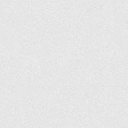
Графіки освітнього процесу
Реєстр вибіркових дисциплін
Бази практик
Студентське наукове товариство «ВАТРА»
ТОП-20 кращих студентів
ТОП-20 кращих студентів 2025
ТОП-20 кращих студентів 2024
ТОП-20 кращих студентів 2023
ТОП-20 кращих студентів 2022
ТОП-20 кращих студентів 2021
ТОП-20 кращих студентів 2020
ТОП-20 кращих студентів 2019
ТОП-20 кращих студентів 2018
ТОП-20 кращих студентів 2017