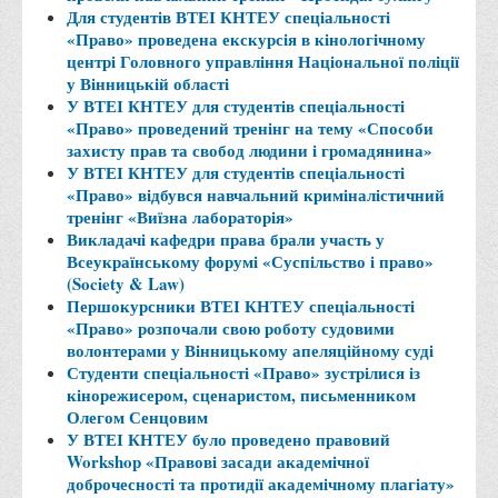
Для студентів ВТЕІ КНТЕУ спеціальності
Права
«Право» проведена екскурсія в кінологічному
центрі Головного управління Національної поліції
Обліку та оподаткування
у Вінницькій області
Фінансів
У ВТЕІ КНТЕУ для студентів спеціальності
«Право» проведений тренінг на тему «Способи
Іноземної філології та перекладу
захисту прав та свобод людини і громадянина»
Відділи
У ВТЕІ КНТЕУ для студентів спеціальності
«Право» відбувся навчальний криміналістичний
Реклами та зв'язків з громадськістю
тренінг «Виїзна лабораторія»
Викладачі кафедри права брали участь у
Наукової роботи та міжнародної співпраці
Всеукраїнському форумі «Суспільство і право»
Здобутки студентів
(Society & Law)
Першокурсники ВТЕІ КНТЕУ спеціальності
Матеріали наукових конференцій та вебінарів
«Право» розпочали свою роботу судовими
Міжнародна діяльність
волонтерами у Вінницькому апеляційному суді
Студенти спеціальності «Право» зустрілися із
Закордонні партнери
кінорежисером, сценаристом, письменником
Олегом Сенцовим
Програми подвійного диплому
У ВТЕІ КНТЕУ було проведено правовий
Програми стажування (міжнародна практика)
Workshop «Правові засади академічної
доброчесності та протидії академічному плагіату»
Міжнародні проєкти