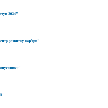
ступ 2024"
нтр розвитку кар'єри"
Випускники"
П"