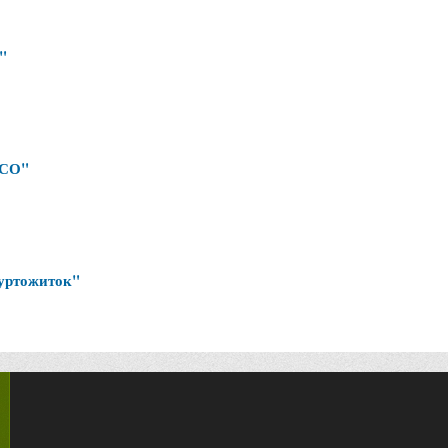
"
МСО"
гуртожиток"