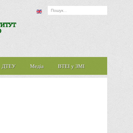
ДТЕУ
Медіа
ВТЕІ у ЗМІ