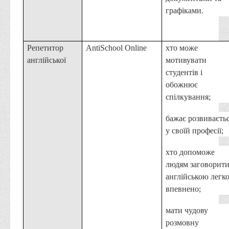
графіками.
Репетитор
AntiSchool Online
хто може
англійської
мотивувати
студентів і
обожнює
спілкування;
бажає розвиваєть
у своїй професії;
хто допоможе
людям заговорит
англійською легко
впевнено;
мати чудову
розмовну