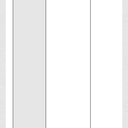
Корисні посилання
Навчально-методичний
З організації виховної та культурно-мистецької роботи
студентів
Технічних засобів навчання
Редакційно-видавничий
Центри
Розвитку кар’єри
Ресурсний центр зі сталого розвитку
Моніторингу якості освітнього процесу та інноваційного
розвитку
Грантових проєктів
Грантові проєкти ВТЕІ ДТЕУ
Підтримки технологій та інновацій (TISC)