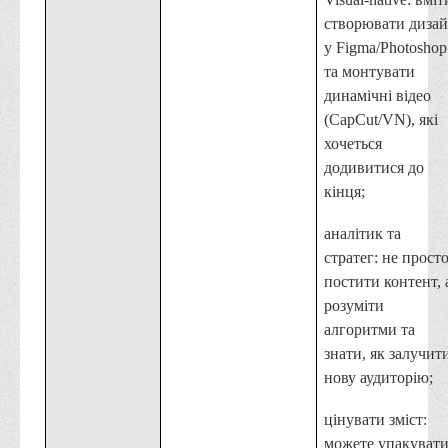
створювати диза
у Figma/Photoshop
та монтувати
динамічні відео
(CapCut/VN), які
хочеться
додивитися до
кінця;
аналітик та
стратег: не прост
постити контент, 
розуміти
алгоритми та
знати, як залучит
нову аудиторію;
цінувати зміст:
можете упакуват