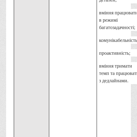
Програми вступних випробувань
вміння працюват
Перелік предметних тестів єдиного вступного фахового
в режимі
випробування для вступу для здобуття ступеня магістра на
багатозадачності;
основі НРК6, НРК7
комунікабельність
Положення про організацію та проведення вступних
випробувань
проактивність;
Відеозаписи вступних випробувань
вміння тримати
Вступникам з ТОТ
темп та працюват
Як обрати спеціальність: 10 порад вступникам
з дедлайнами.
Ми в Telegram
Життя інституту
Рада студентського самоврядування
Студентський туристичний клуб "Way to Freedom"
Студентське наукове товариство «ВАТРА»