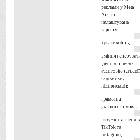
Офіційний сайт університету
реклами у Meta
Ads та
Медіа
налаштувань
Фотогалерея
таргету;
Відеогалерея
креативність;
ВТЕІ у ЗМІ
вміння генеруват
ідеї під цільову
аудиторію (аграрії
садівники,
підприємці);
грамотна
українська мова;
розуміння трендів
TikTok та
Instagram;