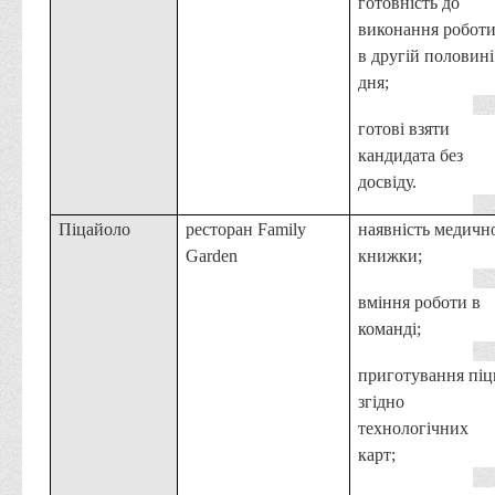
готовність до
виконання робот
в другій половині
дня;
готові взяти
кандидата без
досвіду.
Піцайоло
ресторан Family
наявність медичн
Garden
книжки;
вміння роботи в
команді;
приготування піц
згідно
технологічних
карт;