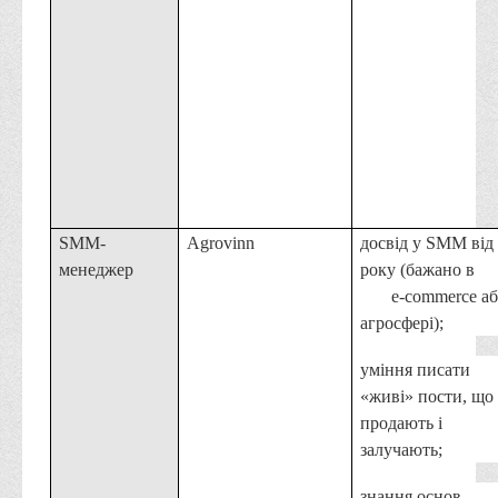
Асоціація випускників та друзів
Анкета випускника 2020-2026 років
Анкета випускника минулих років
Первинна профспілкова організація
Бізнес-школа
Юридична клініка
Наші досягнення
SMM-
Agrovinn
досвід у SMM від
Літературна сторінка
менеджер
року (бажано в
ВТЕІ волонтерить
e-commerce а
агросфері);
ДТЕУ
уміння писати
Історія та місія університету
«живі» пости, що
Структура університету
продають і
Адміністрація університету
залучають;
Університет в рейтингах ЗВО України
знання основ