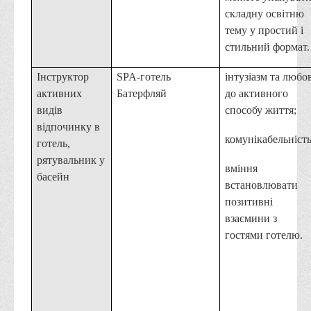
складну освітню
тему у простий і
стильний формат.
Інструктор
SPA-готель
інтузіазм та любо
активних
Батерфляй
до активного
видів
способу життя;
відпочинку в
комунікабельність
готель,
рятувальник у
вміння
басейн
встановлювати
позитивні
взаємини з
гостями готелю.