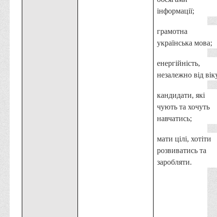
Правила безпечної поведінки учасників освітнього процесу в
інформації;
умовах війни
грамотна
Що можна і не можна знімати, показувати під час війни
українська мова;
Контакти державних та громадських організацій, які
допомагають тим, хто пережили сексуальне насильство,
енергійність,
пов'язане з конфліктом та їх родинам у Вінницькій області
незалежно від вік
10 точних фактів про наркотики. З’ясуй правду про
кандидати, які
наркотики. Врятуй чиєсь життя
чують та хочуть
Контакти
навчатись;
3D тур
мати цілі, хотіти
Екскурсія до ВТЕІ
розвиватись та
заробляти.
SEL
Smart Electronic Learning
Репозиторій
Структура