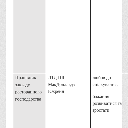
Адміністрація
Факультети
Обліково-фінансовий
Торгівлі, маркетингу та сфери обслуговування
Економіки, менеджменту та права
Кафедри
Маркетингу та реклами
Товарознавства, експертизи та торговельного
Працівник
ЛТД ПІІ
любов до
підприємництва
МакДональдз
спілкування;
закладу
Туризму та готельно-ресторанної справи
Юкрейн
ресторанного
бажання
Фізичного виховання та спорту
господарства
розвиватися та
Менеджменту та публічного управління
зростати.
Інноваційної економіки та цифрових технологій
Психології