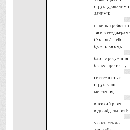
Вступнику
структурованими
даними;
Чому варто обирати ВТЕІ?
Етапи вступної кампанії 2026
навички роботи з
таск-менеджерам
Перелік спеціальностей, освітніх програм
(
Notion
/
Trello
-
Перелік документів
буде плюсом);
Обсяги державного замовлення
б
азове розуміння
Розклади проведення вступних випробувань та співбесід
бізнес-процесів
;
Розмір плати за надання освітніх послуг на 2026-2027 н.р.
системність та
Приймальна комісія
структурне
Положення про приймальну комісію
мислення;
Положення про апеляційну комісію
високий рівень
Рішення приймальної комісії
відповідальності;
Порядок прийому
уважність до
Правила прийому на навчання
деталей;