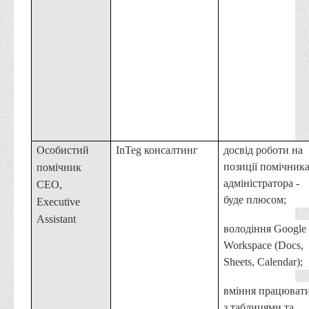
Графіки освітнього процесу
Реєстр вибіркових дисциплін
Бази практик
Студентське наукове товариство «ВАТРА»
ТОП-20 кращих студентів
ТОП-20 кращих студентів 2025
ТОП-20 кращих студентів 2024
Особистий
InTeg консалтинг
досвід роботи на
ТОП-20 кращих студентів 2023
позиції помічника
помічник
адміністратора -
СЕО,
ТОП-20 кращих студентів 2022
буде плюсом;
Executive
ТОП-20 кращих студентів 2021
Assistant
в
олодіння Google
ТОП-20 кращих студентів 2020
Workspace (Docs,
ТОП-20 кращих студентів 2019
Sheets, Calendar)
;
ТОП-20 кращих студентів 2018
вміння працюват
ТОП-20 кращих студентів 2017
з таблицями та