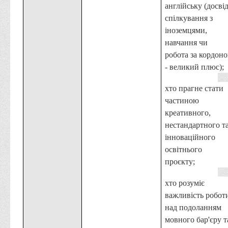
англійську (досві
спілкування з
іноземцями,
навчання чи
робота за кордон
- великий плюс);
хто прагне стати
частиною
креативного,
нестандартного т
інноваційного
освітнього
проєкту;
хто розуміє
важливість робот
над подоланням
мовного бар'єру т