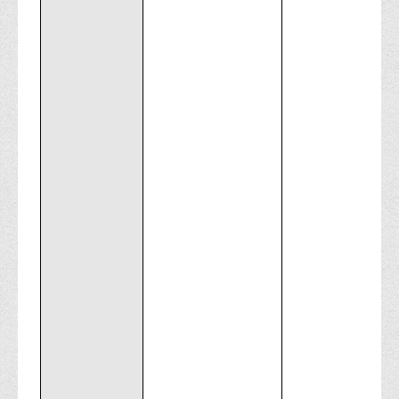
Психологічного сприяння
Бібліотека
Музей грошей
Студенту
Довідник студента
Реквізити для оплати
Права та обов'язки студентів
Інформація про гуртожитки
Положення
Положення про переведення здобувачів вищої освіти на
вакантні місця державного замовлення
Положення про старосту академічної групи
Положення про оцінювання результатів навчання
здобувачів вищої освіти