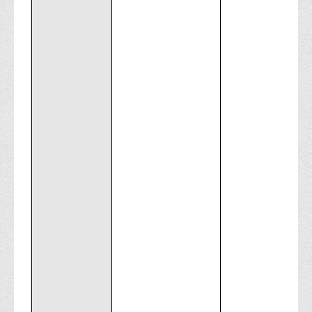
Права
Обліку та оподаткування
Фінансів
Іноземної філології та перекладу
Відділи
Реклами та зв'язків з громадськістю
Наукової роботи та міжнародної співпраці
Здобутки студентів
Матеріали наукових конференцій та вебінарів
Міжнародна діяльність
Закордонні партнери
Програми подвійного диплому
Програми стажування (міжнародна практика)
Міжнародні проєкти