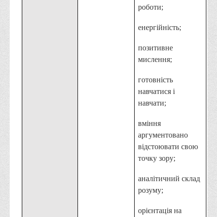
роботи;
Вступнику
Чому варто обирати ВТЕІ?
енергійність;
Етапи вступної кампанії 2026
позитивне
Перелік спеціальностей, освітніх програм
мислення;
Перелік документів
готовність
Обсяги державного замовлення
навчатися і
навчати;
Розклади проведення вступних випробувань та співбесід
Розмір плати за надання освітніх послуг на 2026-2027 н.р.
вміння
Приймальна комісія
аргументовано
відстоювати свою
Положення про приймальну комісію
точку зору;
Положення про апеляційну комісію
аналітичний склад
Рішення приймальної комісії
розуму;
Порядок прийому
орієнтація на
Правила прийому на навчання