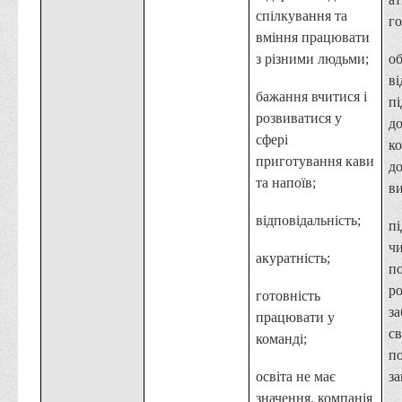
спілкування та
го
вміння працювати
з різними людьми;
о
ві
бажання вчитися і
п
розвиватися у
д
сфері
ко
приготування кави
до
та напоїв;
ви
відповідальність;
п
чи
акуратність;
п
ро
готовність
за
працювати у
с
команді;
п
освіта не має
за
значення, компанія