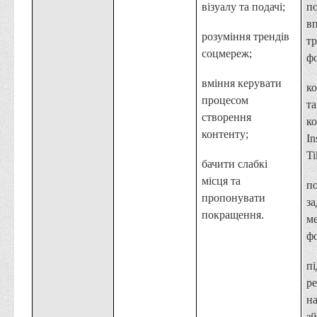
візуалу та подачі;
п
в
розуміння трендів
тр
соцмереж;
фо
вміння керувати
ко
процесом
та
створення
ко
контенту;
In
Ti
бачити слабкі
місця та
п
пропонувати
з
покращення.
м
ф
пі
ре
н
з