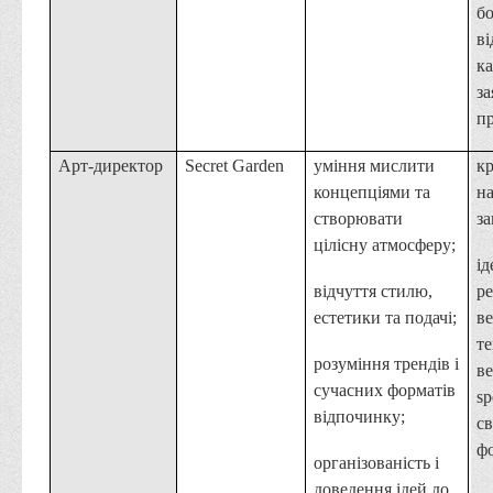
бо
в
ка
за
п
Арт-директор
Secret Garden
уміння мислити
к
концепціями та
на
створювати
за
цілісну атмосферу;
ід
відчуття стилю,
ре
естетики та подачі;
ве
т
розуміння трендів і
ве
сучасних форматів
sp
відпочинку;
св
ф
організованість і
доведення ідей до