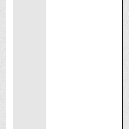
Психологічного сприяння
Бібліотека
Музей грошей
Студенту
Довідник студента
Реквізити для оплати
Права та обов'язки студентів
Інформація про гуртожитки
Положення
Положення про переведення здобувачів вищої освіти на
вакантні місця державного замовлення
Положення про старосту академічної групи
Положення про оцінювання результатів навчання
здобувачів вищої освіти