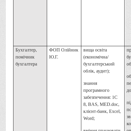
Бухгалтер,
ФОП Олійник
вища освіта
п
помічник
Ю.Г.
(економічна/
бу
бухгалтера
бухгалтерський
об
облік, аудит);
о
знання
п
програмного
до
забезпечення: 1С
пі
8, BAS, MED.doc,
п
клієнт-банк, Excel,
зв
Word;
к
вміння працювати
ор