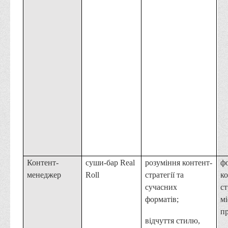
Контент-
суши-бар Real
розуміння контент-
ф
менеджер
Roll
стратегії та
ко
сучасних
ст
форматів;
мі
пр
відчуття стилю,