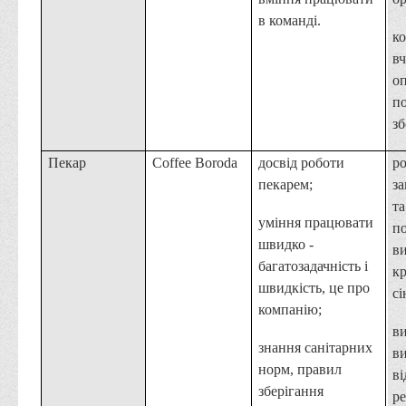
в команді.
ко
в
о
по
зб
Пекар
Coffee Boroda
досвід роботи
р
пекарем;
за
та
уміння працювати
п
швидко -
в
багатозадачність і
кр
швидкість, це про
сі
компанію;
в
знання санітарних
в
норм, правил
ві
зберігання
ре