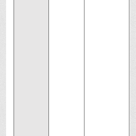
Корисні посилання
Навчально-методичний
З організації виховної та культурно-мистецької роботи
студентів
Технічних засобів навчання
Редакційно-видавничий
Центри
Розвитку кар’єри
Ресурсний центр зі сталого розвитку
Моніторингу якості освітнього процесу та інноваційного
розвитку
Грантових проєктів
Грантові проєкти ВТЕІ ДТЕУ
Підтримки технологій та інновацій (TISC)