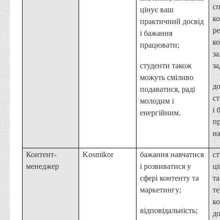
с
цінує ваш
к
практичний досвід
ре
і бажання
ко
працювати;
з
студенти також
з
можуть сміливо
д
подаватися, раді
ст
молодим і
і 
енергійним.
п
на
Контент-
Kosmikor
бажання навчатися
с
менеджер
і розвиватися у
ці
сфері контенту та
та
маркетингу;
те
ко
відповідальність;
до