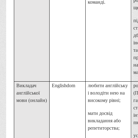
р
команді.
щ
п
ст
д
і
та
п
н
ма
Викладач
Englishdom
любити англійську
ро
англійської
і володіти нею на
(П
мови (онлайн)
високому рівні;
га
ст
мати досвід
ін
викладання або
mu
репетиторства;
ус