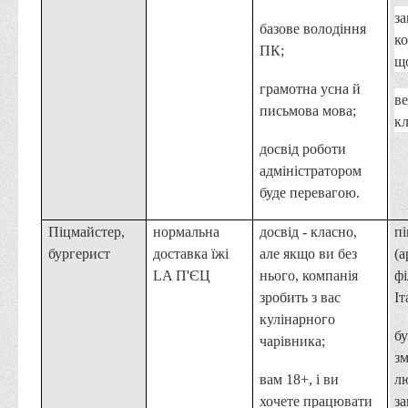
Асоціація випускників та друзів
за
базове володіння
Анкета випускника 2020-2026 років
ко
ПК;
щ
Анкета випускника минулих років
грамотна усна й
Первинна профспілкова організація
ве
письмова мова;
кл
Бізнес-школа
досвід роботи
Юридична клініка
адміністратором
Наші досягнення
буде перевагою.
Літературна сторінка
Піцмайстер,
нормальна
досвід - класно,
пі
ВТЕІ волонтерить
бургерист
доставка їжі
але якщо ви без
(а
ДТЕУ
LA П'ЄЦ
нього, компанія
ф
зробить з вас
Іт
Історія та місія університету
кулінарного
бу
Структура університету
чарівника;
з
Адміністрація університету
вам 18+, і ви
л
Університет в рейтингах ЗВО України
хочете працювати
за