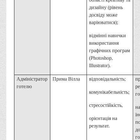
дизайну (рівень
досвіду може
варіюватися);
відмінні навички
використання
графічних програм
(Photoshop,
Illustrator).
Адміністратор
Прима Вілла
відповідальність;
п
готелю
ре
комунікабельність;
го
стресостійкість,
н
і
орієнтація на
п
результат.
д
го