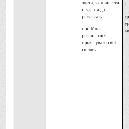
знати, як привести
1 
студента до
результату;
тр
ур
постійно
х
розвиватися і
прокачувати свої
скілли.