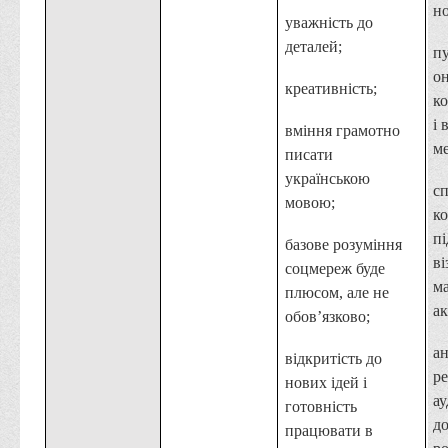
н
уважність до
деталей;
пу
о
креативність;
ко
і 
вміння грамотно
м
писати
українською
с
мовою;
к
п
базове розуміння
ві
соцмереж буде
ма
плюсом, але не
ак
обов’язково;
ан
відкритість до
р
нових ідей і
ау
готовність
д
працювати в