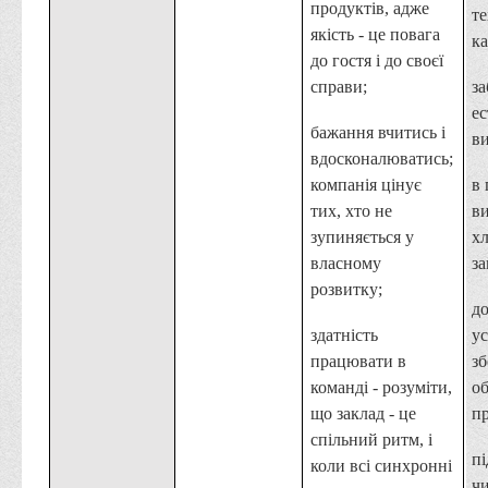
продуктів, адже
т
якість - це повага
ка
до гостя і до своєї
справи;
за
е
бажання вчитись і
ви
вдосконалюватись;
компанія цінує
в 
тих, хто не
в
зупиняється у
хл
власному
за
розвитку;
д
здатність
ус
працювати в
зб
команді - розуміти,
о
що заклад - це
пр
спільний ритм, і
п
коли всі синхронні
чи