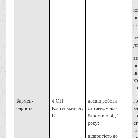
к
н
ф
в
до
в
п
пи
ко
го
Бармен-
ФОП
досвід роботи
го
бариста
Костецький А.
барменом або
ка
Е.
баристою від 1
ко
року;
с
з
відкритість до
а