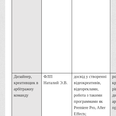
Дизайнер,
ФЛП
досвід у створенні
р
креативщик в
Наталий Э.В.
відеокреативів,
к
арбітражну
відеореклами,
рі
команду
робота з такими
д
программами як
а
Premiere Pro, After
пр
Effects;