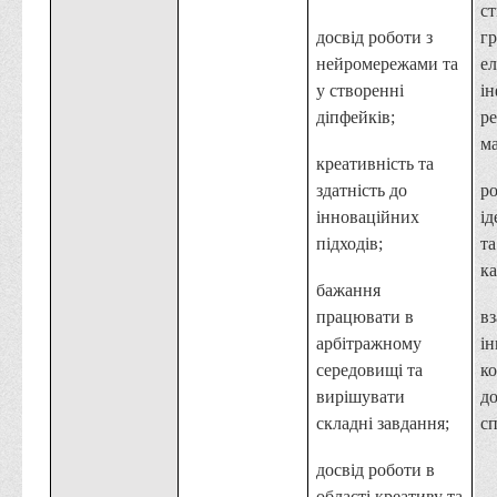
с
досвід роботи з
г
нейромережами та
ел
у створенні
ін
діпфейків;
р
ма
креативність та
здатність до
ро
інноваційних
ід
підходів;
т
к
бажання
працювати в
вз
арбітражному
і
середовищі та
к
вирішувати
д
складні завдання;
сп
досвід роботи в
області креативу та