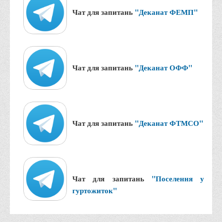
Правила безпечної поведінки учасників освітнього процесу в
Чат для запитань
"Деканат ФЕМП"
умовах війни
Що можна і не можна знімати, показувати під час війни
Контакти державних та громадських організацій, які
допомагають тим, хто пережили сексуальне насильство,
Чат для запитань
"Деканат ОФФ"
пов'язане з конфліктом та їх родинам у Вінницькій області
10 точних фактів про наркотики. З’ясуй правду про
наркотики. Врятуй чиєсь життя
Контакти
Чат для запитань
"Деканат ФТМСО"
3D тур
Екскурсія до ВТЕІ
SEL
Чат для запитань
"Поселення у
Smart Electronic Learning
гуртожиток"
Репозиторій
Структура