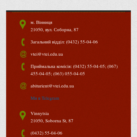
Адміністрація
Факультети
м. Вінниця
Обліково-фінансовий
21050, вул. Соборна, 87
Торгівлі, маркетингу та сфери обслуговування
Загальний відділ: (0432) 55-04-06
Економіки, менеджменту та права
vtei@vtei.edu.ua
Кафедри
Приймальна комісія: (0432) 55-04-05; (067)
Маркетингу та реклами
455-04-05; (063) 055-04-05
Товарознавства, експертизи та торговельного
підприємництва
abiturient@vtei.edu.ua
Туризму та готельно-ресторанної справи
Ми в Telegram
Фізичного виховання та спорту
Vinnytsia
Менеджменту та публічного управління
21050, Soborna St, 87
Інноваційної економіки та цифрових технологій
(0432) 55-04-06
Психології