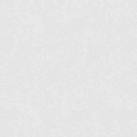
Положення "Про правила призначення академічних
стипендій"
Порядок розрахунків за договорами
Положення про порядок розрахунків за договорами про
навчання(підготовку) громадян України
Порядок надання освітніх платних послуг
Перелік платних освітніх та інших послуг
Путівник першокурсника
Етичний кодекс здобувача вищої освіти
IP дайджест для студентів: про захист прав інтелектуальної
власності
Система управління навчанням
Розклади, графіки
Розклад дзвінків
Розклад занять і сесій