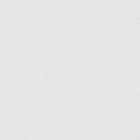
Психологічного сприяння
Бібліотека
Музей грошей
Студенту
Довідник студента
Реквізити для оплати
Права та обов'язки студентів
Інформація про гуртожитки
Положення
Положення про переведення здобувачів вищої освіти на
вакантні місця державного замовлення
Положення про старосту академічної групи
Положення про оцінювання результатів навчання
здобувачів вищої освіти