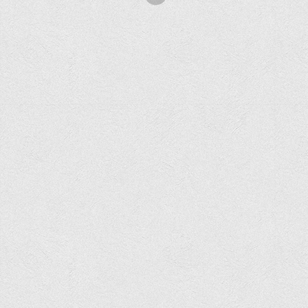
Корисні посилання
Навчально-методичний
З організації виховної та культурно-мистецької роботи
студентів
Технічних засобів навчання
Редакційно-видавничий
Центри
Розвитку кар’єри
Ресурсний центр зі сталого розвитку
Моніторингу якості освітнього процесу та інноваційного
розвитку
Грантових проєктів
Грантові проєкти ВТЕІ ДТЕУ
Підтримки технологій та інновацій (TISC)