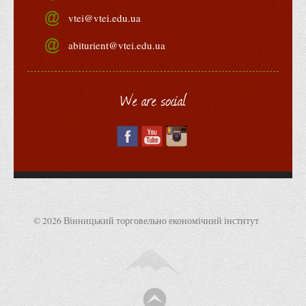
Права
vtei@vtei.edu.ua
Обліку та оподаткування
abiturient@vtei.edu.ua
Фінансів
Іноземної філології та перекладу
We are social
Відділи
Реклами та зв'язків з громадськістю
Наукової роботи та міжнародної співпраці
Здобутки студентів
Матеріали наукових конференцій та вебінарів
Міжнародна діяльність
© 2026 Вінницький торговельно економічний інститут
Закордонні партнери
Програми подвійного диплому
Програми стажування (міжнародна практика)
Міжнародні проєкти