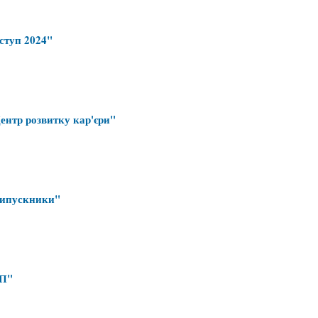
ступ 2024"
нтр розвитку кар'єри"
Випускники"
П"