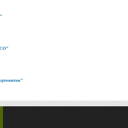
"
МСО"
гуртожиток"