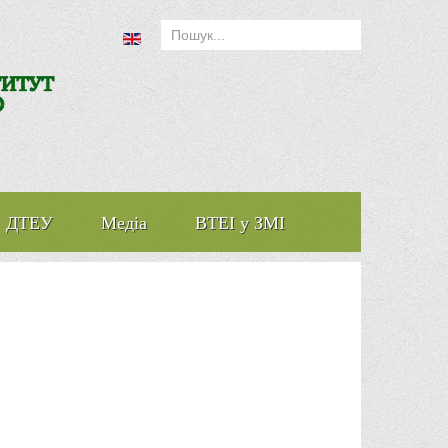
ДТЕУ
Медіа
ВТЕІ у ЗМІ