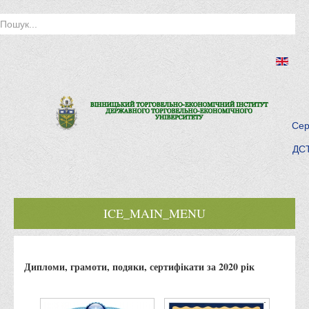
Сер
ДСТ
ICE_MAIN_MENU
Головна
Дипломи, грамоти, подяки, сертифікати за 2020 рік
Історія інституту
Інститут сьогодні