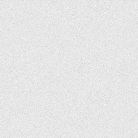
Права
Обліку та оподаткування
Фінансів
Іноземної філології та перекладу
Відділи
Реклами та зв'язків з громадськістю
Наукової роботи та міжнародної співпраці
Здобутки студентів
Матеріали наукових конференцій та вебінарів
Міжнародна діяльність
Закордонні партнери
Програми подвійного диплому
Програми стажування (міжнародна практика)
Міжнародні проєкти