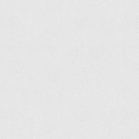
Корисні посилання
Навчально-методичний
З організації виховної та культурно-мистецької роботи
студентів
Технічних засобів навчання
Редакційно-видавничий
Центри
Розвитку кар’єри
Ресурсний центр зі сталого розвитку
Моніторингу якості освітнього процесу та інноваційного
розвитку
Грантових проєктів
Грантові проєкти ВТЕІ ДТЕУ
Підтримки технологій та інновацій (TISC)