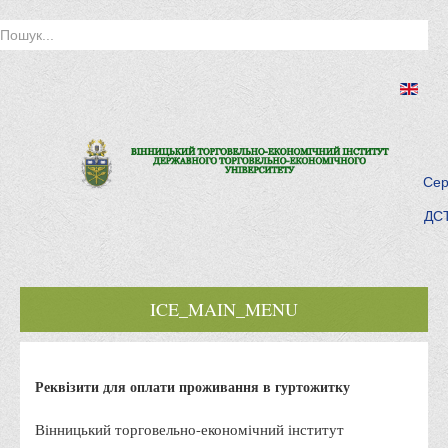
Сер
ДСТ
ICE_MAIN_MENU
Головна
Реквізити для оплати проживання в гуртожитку
Історія інституту
Інститут сьогодні
Вінницький торговельно-економічний інститут