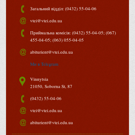
Правила безпечної поведінки учасників освітнього процесу в
Загальний відділ: (0432) 55-04-06
умовах війни
vtei@vtei.edu.ua
Що можна і не можна знімати, показувати під час війни
Контакти державних та громадських організацій, які
Приймальна комісія: (0432) 55-04-05; (067)
допомагають тим, хто пережили сексуальне насильство,
455-04-05; (063) 055-04-05
пов'язане з конфліктом та їх родинам у Вінницькій області
abiturient@vtei.edu.ua
10 точних фактів про наркотики. З’ясуй правду про
Ми в Telegram
наркотики. Врятуй чиєсь життя
Контакти
Vinnytsia
3D тур
21050, Soborna St, 87
Екскурсія до ВТЕІ
(0432) 55-04-06
SEL
vtei@vtei.edu.ua
Smart Electronic Learning
Репозиторій
abiturient@vtei.edu.ua
Структура