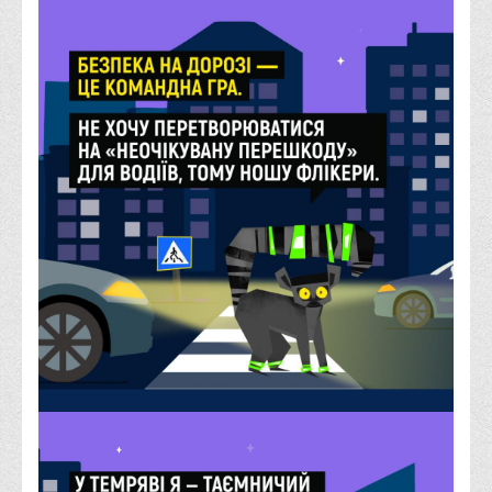
Факультети
Обліково-фінансовий
Торгівлі, маркетингу та сфери обслуговування
Економіки, менеджменту та права
Кафедри
Маркетингу та реклами
Товарознавства, експертизи та торговельного
підприємництва
Туризму та готельно-ресторанної справи
Фізичного виховання та спорту
Менеджменту та публічного управління
Інноваційної економіки та цифрових технологій
Психології
Права