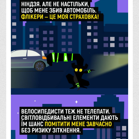
Обліку та оподаткування
Фінансів
Іноземної філології та перекладу
Відділи
Реклами та зв'язків з громадськістю
Наукової роботи та міжнародної співпраці
Здобутки студентів
Матеріали наукових конференцій та вебінарів
Міжнародна діяльність
Закордонні партнери
Програми подвійного диплому
Програми стажування (міжнародна практика)
Міжнародні проєкти
Корисні посилання