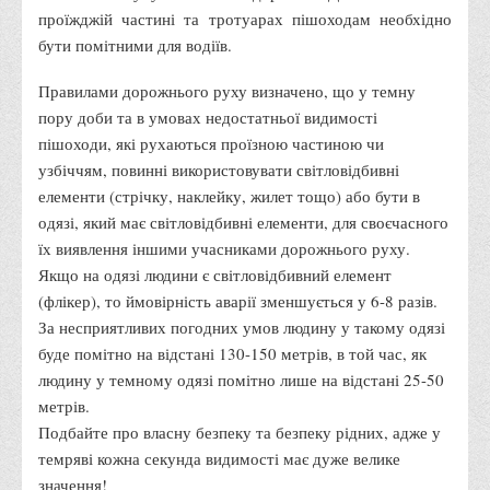
проїжджій частині та тротуарах пішоходам необхідно
Публічна інформація
бути помітними для водіїв.
Заходи запобігання протиправним діям
Антикорупційні заходи
Правилами дорожнього руху визначено, що у темну
пору доби та в умовах недостатньої видимості
Протидія тероризму та насиллю
пішоходи, які рухаються проїзною частиною чи
Як розпізнати глорифікацію збройної агресії РФ проти
узбіччям, повинні використовувати світловідбивні
України та протистояти їй?
елементи (стрічку, наклейку, жилет тощо) або бути в
одязі, який має світловідбивні елементи, для своєчасного
Правила безпеки під час війни
їх виявлення іншими учасниками дорожнього руху.
Соціальна реклама
Якщо на одязі людини є світловідбивний елемент
Правила поведінки у разі виявлення вибухонебезпечних
(флікер), то ймовірність аварії зменшується у 6-8 разів.
предметів
За несприятливих погодних умов людину у такому одязі
буде помітно на відстані 130-150 метрів, в той час, як
Протидія торгівлі людьми
людину у темному одязі помітно лише на відстані 25-50
Дії населення в умовах надзвичайних ситуацій воєнного
метрів.
характеру
Подбайте про власну безпеку та безпеку рідних, адже у
Правила безпечної поведінки учасників освітнього процесу в
темряві кожна секунда видимості має дуже велике
умовах війни
значення!