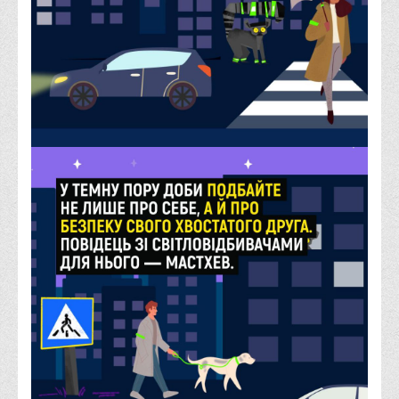
Музей грошей
Студенту
Довідник студента
Реквізити для оплати
Права та обов'язки студентів
Інформація про гуртожитки
Положення
Положення про переведення здобувачів вищої освіти на
вакантні місця державного замовлення
Положення про старосту академічної групи
Положення про оцінювання результатів навчання
здобувачів вищої освіти
Положення "Про правила призначення академічних
стипендій"