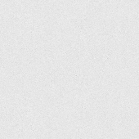
Анкета випускника минулих років
Первинна профспілкова організація
Бізнес-школа
Юридична клініка
Наші досягнення
Літературна сторінка
ВТЕІ волонтерить
ДТЕУ
Історія та місія університету
Структура університету
Адміністрація університету
Університет в рейтингах ЗВО України
Офіційний сайт університету