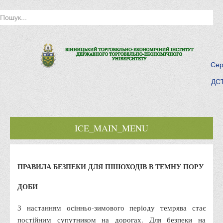
Сер
ДСТ
ICE_MAIN_MENU
Головна
ПРАВИЛА БЕЗПЕКИ ДЛЯ ПІШОХОДІВ В ТЕМНУ ПОРУ
Історія інституту
Інститут сьогодні
ДОБИ
Місія та цілі
З настанням осінньо-зимового періоду темрява стає
Про порядок надання публічної інформації
постійним супутником на дорогах. Для безпеки на