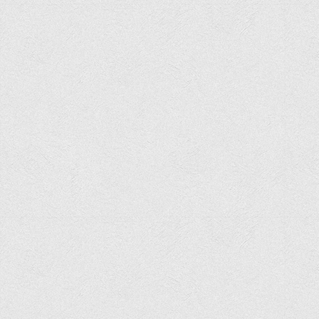
Медіа
Фотогалерея
Відеогалерея
ВТЕІ у ЗМІ