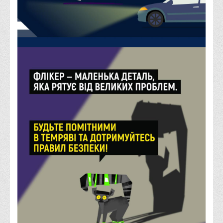
Порядок розрахунків за договорами
Положення про порядок розрахунків за договорами про
навчання(підготовку) громадян України
Порядок надання освітніх платних послуг
Перелік платних освітніх та інших послуг
Путівник першокурсника
Етичний кодекс здобувача вищої освіти
IP дайджест для студентів: про захист прав інтелектуальної
власності
Система управління навчанням
Розклади, графіки
Розклад дзвінків
Розклад занять і сесій
Графіки освітнього процесу
Реєстр вибіркових дисциплін