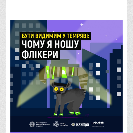
Що можна і не можна знімати, показувати під час війни
Контакти державних та громадських організацій, які
допомагають тим, хто пережили сексуальне насильство,
пов'язане з конфліктом та їх родинам у Вінницькій області
10 точних фактів про наркотики. З’ясуй правду про
наркотики. Врятуй чиєсь життя
Контакти
3D тур
Екскурсія до ВТЕІ
SEL
Smart Electronic Learning
Репозиторій
Структура
Адміністрація