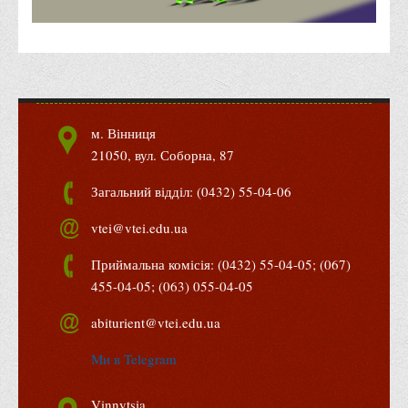
Бази практик
Студентське наукове товариство «ВАТРА»
ТОП-20 кращих студентів
ТОП-20 кращих студентів 2025
м. Вінниця
ТОП-20 кращих студентів 2024
21050, вул. Соборна, 87
ТОП-20 кращих студентів 2023
Загальний відділ: (0432) 55-04-06
ТОП-20 кращих студентів 2022
vtei@vtei.edu.ua
ТОП-20 кращих студентів 2021
ТОП-20 кращих студентів 2020
Приймальна комісія: (0432) 55-04-05; (067)
455-04-05; (063) 055-04-05
ТОП-20 кращих студентів 2019
ТОП-20 кращих студентів 2018
abiturient@vtei.edu.ua
ТОП-20 кращих студентів 2017
Ми в Telegram
Вступнику
Vinnytsia