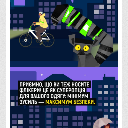
Навчально-методичний
З організації виховної та культурно-мистецької роботи
студентів
Технічних засобів навчання
Редакційно-видавничий
Центри
Розвитку кар’єри
Ресурсний центр зі сталого розвитку
Моніторингу якості освітнього процесу та інноваційного
розвитку
Грантових проєктів
Грантові проєкти ВТЕІ ДТЕУ
Підтримки технологій та інновацій (TISC)
Психологічного сприяння
Бібліотека