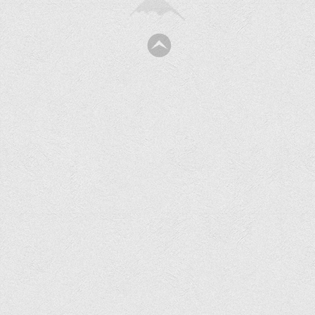
Перелік предметних тестів єдиного вступного фахового
випробування для вступу для здобуття ступеня магістра на
основі НРК6, НРК7
Положення про організацію та проведення вступних
випробувань
Відеозаписи вступних випробувань
Вступникам з ТОТ
Як обрати спеціальність: 10 порад вступникам
Ми в Telegram
Життя інституту
Рада студентського самоврядування
Студентський туристичний клуб "Way to Freedom"
Студентське наукове товариство «ВАТРА»
Асоціація випускників та друзів
Анкета випускника 2020-2026 років