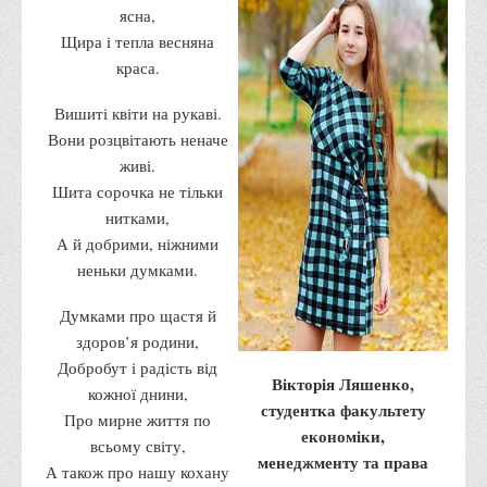
ясна,
Права
Щира і тепла весняна
Обліку та оподаткування
краса.
Фінансів
Вишиті квіти на рукаві.
Іноземної філології та перекладу
Вони розцвітають неначе
Відділи
живі.
Шита сорочка не тільки
Реклами та зв'язків з громадськістю
нитками,
Наукової роботи та міжнародної співпраці
А й добрими, ніжними
Здобутки студентів
неньки думками.
Матеріали наукових конференцій та вебінарів
Думками про щастя й
Міжнародна діяльність
здоров’я родини,
Добробут і радість від
Закордонні партнери
Вікторія Ляшенко,
кожної днини,
Програми подвійного диплому
студентка факультету
Про мирне життя по
економіки,
Програми стажування (міжнародна практика)
всьому світу,
менеджменту та права
А також про нашу кохану
Міжнародні проєкти