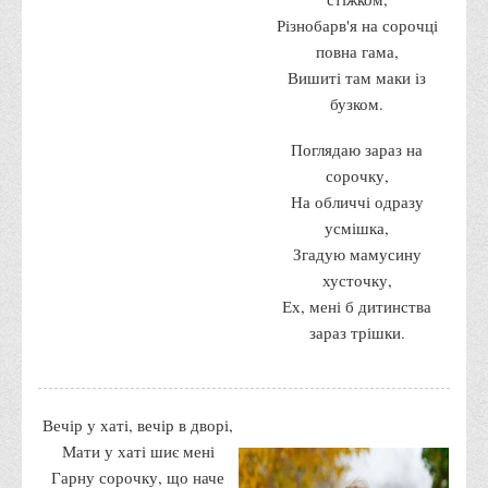
Різнобарв'я на сорочці
Адміністрація
повна гама,
Факультети
Вишиті там маки із
Обліково-фінансовий
бузком.
Торгівлі, маркетингу та сфери обслуговування
Поглядаю зараз на
Економіки, менеджменту та права
сорочку,
На обличчі одразу
Кафедри
усмішка,
Маркетингу та реклами
Згадую мамусину
Товарознавства, експертизи та торговельного
хусточку,
підприємництва
Ех, мені б дитинства
зараз трішки.
Туризму та готельно-ресторанної справи
Фізичного виховання та спорту
Менеджменту та публічного управління
Вечір у хаті, вечір в дворі,
Інноваційної економіки та цифрових технологій
Мати у хаті шиє мені
Гарну сорочку, що наче
Психології