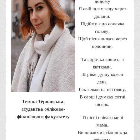
додому
Правила безпечної поведінки учасників освітнього процесу в
Я свій шлях веду через
умовах війни
долини.
Що можна і не можна знімати, показувати під час війни
Підійму я до сонечка
голову,
Контакти державних та громадських організацій, які
Щоб пісня лилась через
допомагають тим, хто пережили сексуальне насильство,
полонини.
пов'язане з конфліктом та їх родинам у Вінницькій області
10 точних фактів про наркотики. З’ясуй правду про
Та сорочка вишита з
наркотики. Врятуй чиєсь життя
квітками,
Зігріває душу кожен
Контакти
день.
3D тур
І як тільки на неї гляну,
Екскурсія до ВТЕІ
В серці і думках сотні
Тетяна Тернавська,
пісень.
SEL
студентка обліково-
фінансового факультету
Smart Electronic Learning
Ті пісні співала мені
мама,
Репозиторій
Вишиваючи стіжочок за
Структура
стіжком,