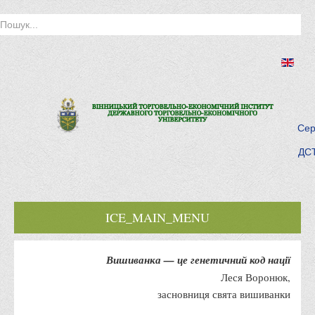
Сер
ДСТ
ICE_MAIN_MENU
Головна
Вишиванка — це генетичний код нації
Історія інституту
Леся Воронюк,
засновниця свята вишиванки
Інститут сьогодні