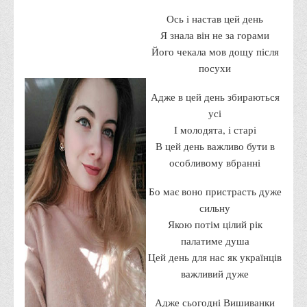
Вступнику
Ось і настав цей день
Я знала він не за горами
Чому варто обирати ВТЕІ?
Його чекала мов дощу після
Етапи вступної кампанії 2026
посухи
Перелік спеціальностей, освітніх програм
Адже в цей день збираються
Перелік документів
усі
Обсяги державного замовлення
І молодята, і старі
В цей день важливо бути в
Розклади проведення вступних випробувань та співбесід
особливому вбранні
Розмір плати за надання освітніх послуг на 2026-2027 н.р.
Бо має воно пристрасть дуже
Приймальна комісія
сильну
Положення про приймальну комісію
Якою потім цілий рік
Положення про апеляційну комісію
палатиме душа
Цей день для нас як українців
Рішення приймальної комісії
важливий дуже
Порядок прийому
Правила прийому на навчання
Адже сьогодні Вишиванки