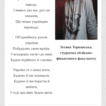
Графіки освітнього процесу
народу.
Символ, що нас досі не
Реєстр вибіркових дисциплін
зломили,
Бази практик
Що немає українцям
Студентське наукове товариство «ВАТРА»
переводу.
ТОП-20 кращих студентів
Об'єднаймось разом,
ТОП-20 кращих студентів 2025
українці
Тетяна Тернавська,
Побудуємо свою країну.
ТОП-20 кращих студентів 2024
студентка обліково-
З козацьких часів і до нині,
ТОП-20 кращих студентів 2023
фінансового факультету
Будем підіймать її з коліна.
ТОП-20 кращих студентів 2022
Україна то є наша мати,
ТОП-20 кращих студентів 2021
Будемо її ми захищати,
ТОП-20 кращих студентів 2020
Будемо її ми берегти й
любити,
ТОП-20 кращих студентів 2019
І тоді щасливо будем жити.
ТОП-20 кращих студентів 2018
ТОП-20 кращих студентів 2017