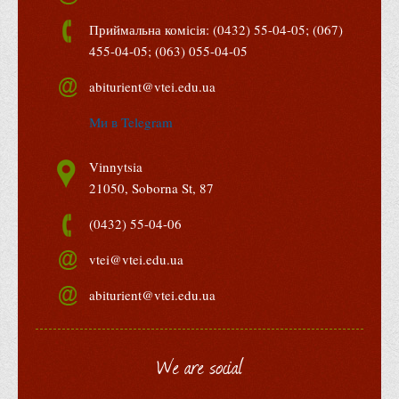
Асоціація випускників та друзів
Приймальна комісія: (0432) 55-04-05; (067)
Анкета випускника 2020-2026 років
455-04-05; (063) 055-04-05
Анкета випускника минулих років
abiturient@vtei.edu.ua
Первинна профспілкова організація
Ми в Telegram
Бізнес-школа
Юридична клініка
Vinnytsia
Наші досягнення
21050, Soborna St, 87
Літературна сторінка
(0432) 55-04-06
ВТЕІ волонтерить
vtei@vtei.edu.ua
ДТЕУ
abiturient@vtei.edu.ua
Історія та місія університету
Структура університету
We are social
Адміністрація університету
Університет в рейтингах ЗВО України