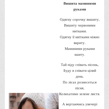
Місія та цілі
Вишита маминими
руками
Про порядок надання публічної інформації
Публічна інформація
Одягну сорочку вишиту,
Заходи запобігання протиправним діям
Вишиту червоними
нитками.
Антикорупційні заходи
Одягну її квітками ніжно
Протидія тероризму та насиллю
вкриту.
Як розпізнати глорифікацію збройної агресії РФ проти
Маминими руками
України та протистояти їй?
зшиту.
Правила безпеки під час війни
Тай піду співать пісень,
Соціальна реклама
Буду я співати цілий
день.
Правила поведінки у разі виявлення вибухонебезпечних
По лісах рознесеться
предметів
пісня,
Протидія торгівлі людьми
Колихатиме зелене листя.
Дії населення в умовах надзвичайних ситуацій воєнного
А вертаючись увечері
характеру