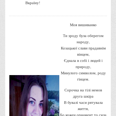
Вкраїну!
Корисні посилання
Навчально-методичний
З організації виховної та культурно-мистецької роботи
Моя вишиванко
студентів
Ти зроду була оберегом
Технічних засобів навчання
народу,
Редакційно-видавничий
Козацької слави прадавнім
Центри
вінцем,
Єднала в собі і людей і
Розвитку кар’єри
природу,
Ресурсний центр зі сталого розвитку
Минулого символом, роду
Моніторингу якості освітнього процесу та інноваційного
гінцем.
розвитку
Сорочка на тілі немов
Грантових проєктів
друга шкіра
Грантові проєкти ВТЕІ ДТЕУ
В бувалі часи рятувала
життя,
Підтримки технологій та інновацій (TISC)
Бо кожен орнамент то сила