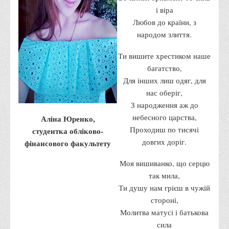
Психологічного сприяння
і віра
Бібліотека
Любов до країни, з
народом злиття.
Музей грошей
Студенту
Ти вишите хрестиком наше
багатство,
Довідник студента
Для інших лиш одяг, для
Реквізити для оплати
нас оберіг,
З народження аж до
Права та обов'язки студентів
небесного царства,
Аліна Юренко,
Інформація про гуртожитки
Проходиш по тисячі
студентка обліково-
Положення
довгих доріг.
фінансового факультету
Положення про переведення здобувачів вищої освіти на
Моя вишиванко, що серцю
вакантні місця державного замовлення
так мила,
Положення про старосту академічної групи
Ти душу нам грієш в чужій
стороні,
Положення про оцінювання результатів навчання
Молитва матусі і батькова
здобувачів вищої освіти
сила