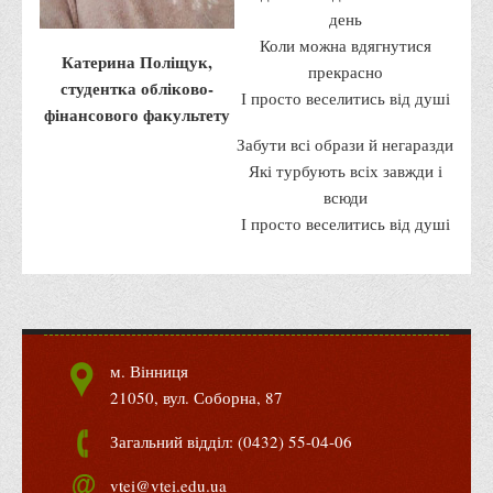
день
Програми вступних випробувань
Коли можна вдягнутися
Катерина Поліщук,
Перелік предметних тестів єдиного вступного фахового
прекрасно
студентка обліково-
випробування для вступу для здобуття ступеня магістра на
І просто веселитись від душі
фінансового факультету
основі НРК6, НРК7
Забути всі образи й негаразди
Положення про організацію та проведення вступних
Які турбують всіх завжди і
випробувань
всюди
Відеозаписи вступних випробувань
І просто веселитись від душі
Вступникам з ТОТ
Як обрати спеціальність: 10 порад вступникам
Ми в Telegram
Життя інституту
м. Вінниця
21050, вул. Соборна, 87
Рада студентського самоврядування
Студентський туристичний клуб "Way to Freedom"
Загальний відділ: (0432) 55-04-06
Студентське наукове товариство «ВАТРА»
vtei@vtei.edu.ua