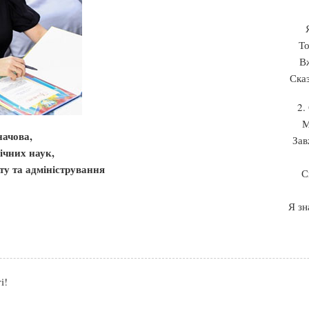
То
Вж
Ска
2.
М
ачова,
Зав
ічних наук,
у та адміністрування
С
Я зн
і!