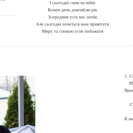
І сьогодні сини на війні
Кожен день довгий,як рік
Зсередини усіх нас попік
Але сьогодні хочеться мам привітати
Миру та спокою усім побажати
1. С
М
Вран
С
Я зн