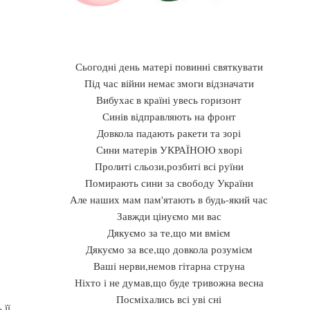
Сьогодні день матері повинні святкувати
Під час війни немає змоги відзначати
Вибухає в країні увесь горизонт
Синів відправляють на фронт
Довкола падають ракети та зорі
Сини матерів УКРАЇНОЮ хворі
Пролиті сльози,розбиті всі руїни
Помирають сини за свободу України
Але наших мам пам'ятають в будь-який час
Завжди цінуємо ми вас
Дякуємо за те,що ми вмієм
Дякуємо за все,що довкола розумієм
Ваші нерви,немов гітарна струна
Ніхто і не думав,що буде тривожна весна
Посміхались всі уві сні
 її