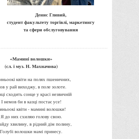
Денис Гливий,
студент факультету торгівлі, маркетингу
та сфери обслуговування
«Мамині волошки»
(сл. і муз. Н. Махначова)
иньоокі квіти на полях пшеничних,
ов у рай виходжу, в поле золоте.
ці сходить сонце у красі незвичній
І немов би в казці постає усе!
иньоокі квіти - мамині волошки!
Я до них схиляю голову свою.
айду хвилину, в рідний дім полину,
Голубі волошки мамі принесу.