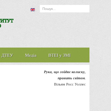
ДТЕУ
Медіа
ВТЕІ у ЗМІ
Рука, що гойдає колиску,
править світом.
Вільям Росс Уоллес