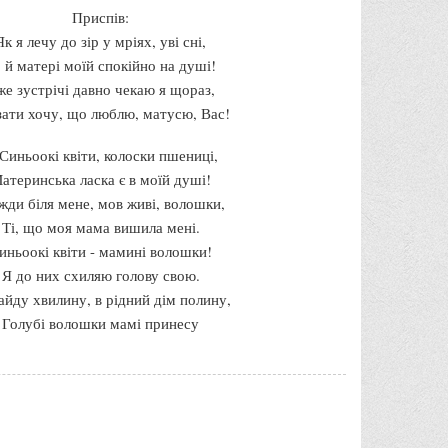
Приспів:
Як я лечу до зір у мріях, уві сні,
 й матері моїй спокійно на душі!
е зустрічі давно чекаю я щораз,
зати хочу, що люблю, матусю, Вас!
 Синьоокі квіти, колоски пшениці,
атеринська ласка є в моїй душі!
жди біля мене, мов живі, волошки,
Ті, що моя мама вишила мені.
иньоокі квіти - мамині волошки!
Я до них схиляю голову свою.
айду хвилину, в рідний дім полину,
Голубі волошки мамі принесу