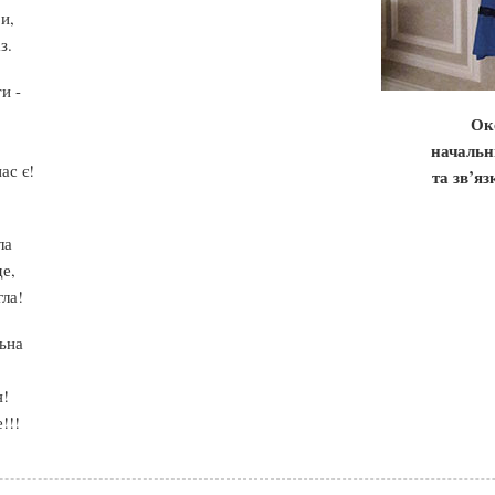
и,
з.
и -
!
Ок
начальн
ас є!
та зв’яз
ла
де,
ла!
ьна
я!
!!!