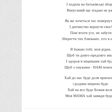
І ходила на батьківські збор
Випускний ще згадаю не ра
Як же хочеться час повернут
І дитинство вернути своє
Пам‘ятати усе, не забути
Зберегти тих близьких, хто в н
Я бажаю тобі, моя рідна,
Щоб ти довго-предовго жи
І здоров‘я міцнішим хай бу
Щоб з онуками - НАМ помог
Хай до нас буде доля прихил
і родина міцною буде.
Хай на все буде Божая вол
Моя МАМА хай завжди буде