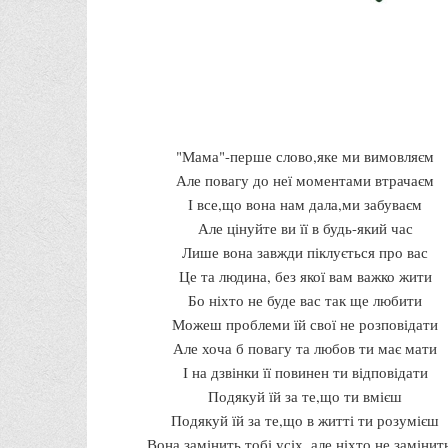
"Мама"-перше слово,яке ми вимовляєм
Але повагу до неї моментами втрачаєм
І все,що вона нам дала,ми забуваєм
Але цінуйте ви її в будь-який час
Лише вона завжди піклується про вас
Це та людина, без якої вам важко жити
Бо ніхто не буде вас так ще любити
Можеш проблеми їй свої не розповідати
Але хоча б повагу та любов ти має мати
І на дзвінки її повинен ти відповідати
Подякуй їй за те,що ти вмієш
Подякуй їй за те,що в житті ти розумієш
Вона замінить тобі усіх, але ніхто не замінить