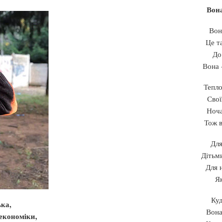
Вона
Вон
Це т
До
Вона 
Тепло
Свої
Ноча
Тож в
Для
Дітьм
Для н
Як
Куд
ка,
Вона
економіки,