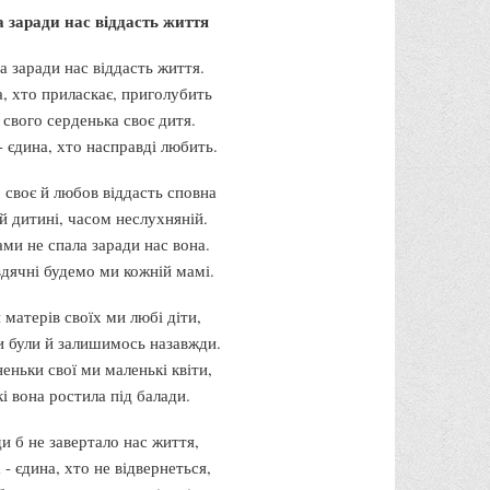
 заради нас віддасть життя
а заради нас віддасть життя.
а, хто приласкає, приголубить
 свого серденька своє дитя.
- єдина, хто насправді любить.
 своє й любов віддасть сповна
й дитині, часом неслухняній.
ми не спала заради нас вона.
дячні будемо ми кожній мамі.
 матерів своїх ми любі діти,
и були й залишимось назавжди.
еньки свої ми маленькі квіти,
і вона ростила під балади.
и б не завертало нас життя,
 - єдина, хто не відвернеться,