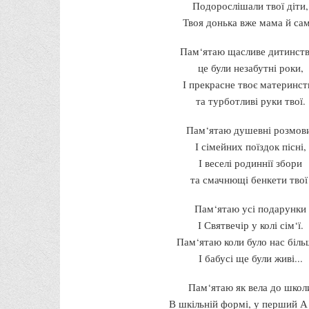
Подорослішали твої діти,
Твоя донька вже мама й сам
Пам‘ятаю щасливе дитинств
це були незабутні роки,
І прекрасне твоє материнст
та турботливі руки твої.
Пам‘ятаю душевні розмов
І сімейних поїздок пісні,
І веселі родиннії збори
та смачнющі бенкети твої
Пам‘ятаю усі подарунки
І Святвечір у колі сім‘ї.
Пам‘ятаю коли було нас біль
І бабусі ще були живі...
Пам‘ятаю як вела до школ
В шкільній формі, у перший А 