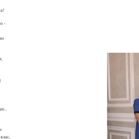
а!
о -
во
и,
!
ше..
и
клас,